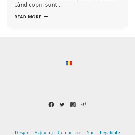
când copiii sunt…
PREȘEDINTELE
READ MORE
CHD,
MARY
HOLLAND:
„COPIII
NU
TREBUIE
SĂ
AIBĂ
NICIUN
AMESTEC
ÎN
CONFLICTELE
VIOLENTE
Despre
Acționați
Comunitate
Știri
Legalitate