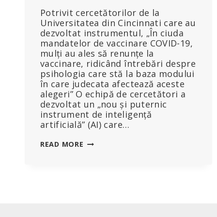
Potrivit cercetătorilor de la
Universitatea din Cincinnati care au
dezvoltat instrumentul, „În ciuda
mandatelor de vaccinare COVID-19,
mulți au ales să renunțe la
vaccinare, ridicând întrebări despre
psihologia care stă la baza modului
în care judecata afectează aceste
alegeri” O echipă de cercetători a
dezvoltat un „nou și puternic
instrument de inteligență
artificială” (AI) care…
„MIROASE
READ MORE
A
LUME
NOUĂ”:
UN
NOU
INSTRUMENT
DOTAT