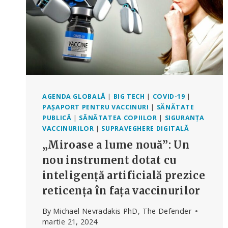
AGENDA GLOBALĂ
|
BIG TECH
|
COVID-19
|
PAȘAPORT PENTRU VACCINURI
|
SĂNĂTATE
PUBLICĂ
|
SĂNĂTATEA COPIILOR
|
SIGURANȚA
VACCINURILOR
|
SUPRAVEGHERE DIGITALĂ
„Miroase a lume nouă”: Un
nou instrument dotat cu
inteligență artificială prezice
reticența în fața vaccinurilor
By
Michael Nevradakis PhD, The Defender
martie 21, 2024