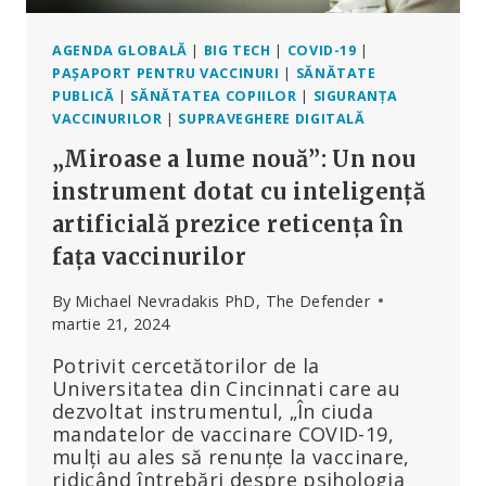
AGENDA GLOBALĂ
|
BIG TECH
|
COVID-19
|
PAȘAPORT PENTRU VACCINURI
|
SĂNĂTATE
PUBLICĂ
|
SĂNĂTATEA COPIILOR
|
SIGURANȚA
VACCINURILOR
|
SUPRAVEGHERE DIGITALĂ
„Miroase a lume nouă”: Un nou
instrument dotat cu inteligență
artificială prezice reticența în
fața vaccinurilor
By
Michael Nevradakis PhD, The Defender
martie 21, 2024
Potrivit cercetătorilor de la
Universitatea din Cincinnati care au
dezvoltat instrumentul, „În ciuda
mandatelor de vaccinare COVID-19,
mulți au ales să renunțe la vaccinare,
ridicând întrebări despre psihologia