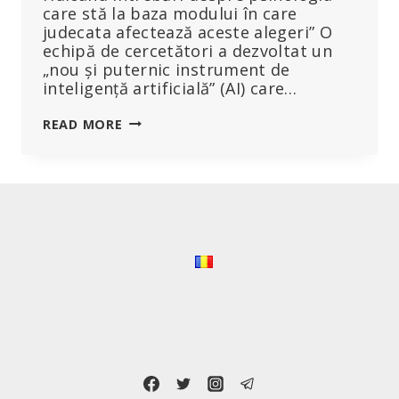
care stă la baza modului în care
judecata afectează aceste alegeri” O
echipă de cercetători a dezvoltat un
„nou și puternic instrument de
inteligență artificială” (AI) care…
„MIROASE
READ MORE
A
LUME
NOUĂ”:
UN
NOU
INSTRUMENT
DOTAT
CU
INTELIGENȚĂ
ARTIFICIALĂ
PREZICE
RETICENȚA
ÎN
FAȚA