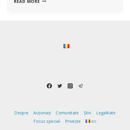
MARCAREA
READ MORE
DIGITALĂ
–
BIOMETRICĂ
A
TUTUROR
CETĂȚENILOR
LUMII
DEVINE
REALITATE
Despre
Acționați
Comunitate
Știri
Legalitate
Focus special
Privește
RO