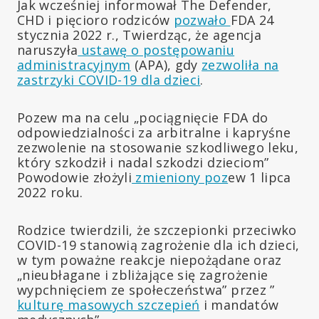
Jak wcześniej informował The Defender,
CHD i pięcioro rodziców
pozwało
FDA 24
stycznia 2022 r., Twierdząc, że agencja
naruszyła
ustawę o postępowaniu
administracyjnym
(APA), gdy
zezwoliła na
zastrzyki COVID-19 dla dzieci
.
Pozew ma na celu „pociągnięcie FDA do
odpowiedzialności za arbitralne i kapryśne
zezwolenie na stosowanie szkodliwego leku,
który szkodził i nadal szkodzi dzieciom”
Powodowie złożyli
zmieniony poz
ew 1 lipca
2022 roku.
Rodzice twierdzili, że szczepionki przeciwko
COVID-19 stanowią zagrożenie dla ich dzieci,
w tym poważne reakcje niepożądane oraz
„nieubłagane i zbliżające się zagrożenie
wypchnięciem ze społeczeństwa” przez ”
kulturę masowych szczepień
i mandatów