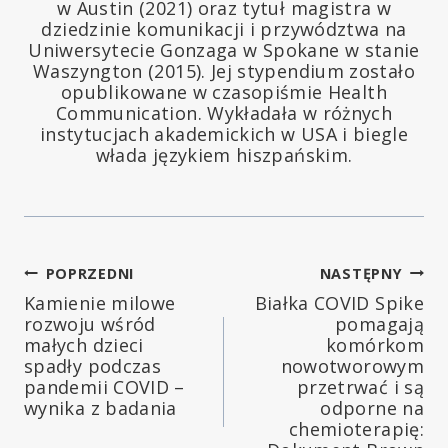
w Austin (2021) oraz tytuł magistra w
dziedzinie komunikacji i przywództwa na
Uniwersytecie Gonzaga w Spokane w stanie
Waszyngton (2015). Jej stypendium zostało
opublikowane w czasopiśmie Health
Communication. Wykładała w różnych
instytucjach akademickich w USA i biegle
włada językiem hiszpańskim.
Nawigacja
POPRZEDNI
NASTĘPNY
Kamienie milowe
Białka COVID Spike
wpisu
rozwoju wśród
pomagają
małych dzieci
komórkom
spadły podczas
nowotworowym
pandemii COVID –
przetrwać i są
wynika z badania
odporne na
chemioterapię: