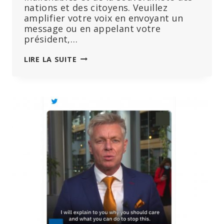
nations et des citoyens. Veuillez
amplifier votre voix en envoyant un
message ou en appelant votre
président,…
DÉCLARATION
LIRE LA SUITE
D’OPPOSITION
AUX
MODIFICATIONS
APPORTÉES
PAR
L’OMS
AU
RÈGLEMENT
SANITAIRE
INTERNATIONAL