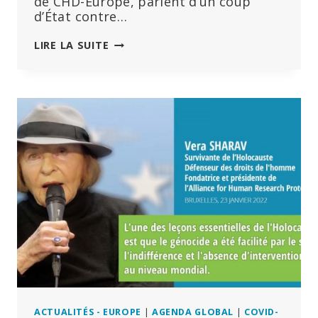
de CHD-Europe, parlent d’un coup
d’État contre…
“C’EST
LIRE LA SUITE
LE
MOMENT
D’ABOLIR
LE
PASS
COVID
UNE
FOIS
POUR
TOUTE
ET
NOUS
AVONS
BESOIN
DE
VOTRE
AIDE
!“
ACTUALITÉS - EUROPE
|
AGENDA GLOBAL
|
COVID-