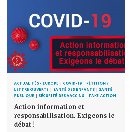
PASS
SANITAIRES
EN
2022
ET
POURQUOI
C’EST
INDISPENSABLE
!
ACTUALITÉS - EUROPE
|
COVID-19
|
PÉTITION /
LETTRE OUVERTE
|
SANTÉ DES ENFANTS
|
SANTÉ
PUBLIQUE
|
SÉCURITÉ DES VACCINS
|
TAKE ACTION
Action information et
responsabilisation. Exigeons le
débat !