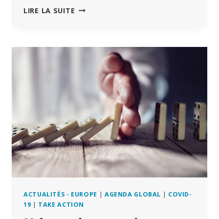
VERA
LIRE LA SUITE
SHARAV
« PLUS
JAMAIS
ÇA,
C’EST
MAINTENANT
:
À
MOINS
QUE
NOUS
NE
RÉSISTIONS
TOUS »
(VIDÉO
+
SCRIPT)
ACTUALITÉS - EUROPE
|
AGENDA GLOBAL
|
COVID-
19
|
TAKE ACTION