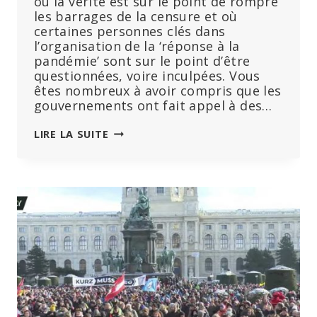
où la vérité est sur le point de rompre
les barrages de la censure et où
certaines personnes clés dans
l’organisation de la ‘réponse à la
pandémie’ sont sur le point d’être
questionnées, voire inculpées. Vous
êtes nombreux à avoir compris que les
gouvernements ont fait appel à des…
POUR
LIRE LA SUITE
EN
FINIR
AVEC
LE
CLIMAT
DE
TERREUR
ET
LES
MENSONGES
D’ÉTAT
(DANS