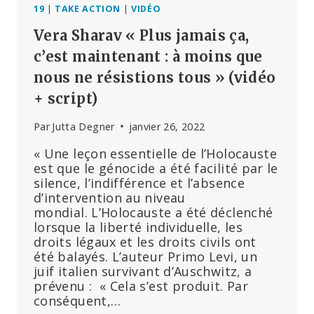
DÉCLARE
19
|
TAKE ACTION
|
VIDÉO
LE
Vera Sharav « Plus jamais ça,
DÉPUTÉ
EUROPÉEN
c’est maintenant : à moins que
ROB
nous ne résistions tous » (vidéo
ROOS
+ script)
Par
Jutta Degner
janvier 26, 2022
« Une leçon essentielle de l’Holocauste
est que le génocide a été facilité par le
silence, l’indifférence et l’absence
d’intervention au niveau
mondial. L’Holocauste a été déclenché
lorsque la liberté individuelle, les
droits légaux et les droits civils ont
été balayés. L’auteur Primo Levi, un
juif italien survivant d’Auschwitz, a
prévenu : « Cela s’est produit. Par
conséquent,…