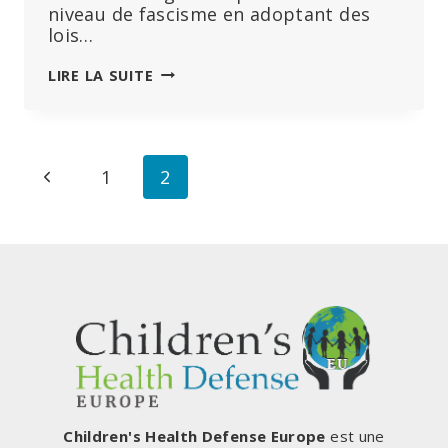
niveau de fascisme en adoptant des
lois…
WEEK-
LIRE LA SUITE
END
DE
RÉBELLION
AVEC
Navigation
Page
1
2
RASSEMBLEMENTS
ET
de
précédente
RÉOUVERTURE
DANS
page
TOUTE
L’EUROPE
Children's Health Defense Europe
est une