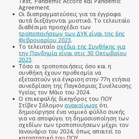
Text, Pandemic Accord και Pandemic
Agreement.
Οι διαπραγματεύσεις για τα έγγραφα
αυτά διεξάγονται μυστικά. Το τελευταίο
διαθέσιμο προσχέδιο των
τροποποιήσεων των ΔΥΚ είναι της 6ης
Φεβρουαρίου 2023
.
Το τελευταίο
σχέδιο της Συνθήκης για
την Πανδημία είναι στις 30 Οκτωβρίου
2023
.
Τόσο οι τροποποιήσεις όσο και η
συνθήκη έχουν προθεσμία να
εξεταστούν για έγκριση στην 77η ετήσια
συνεδρίαση της Παγκόσμιας Συνέλευσης
Υγείας τον Μάιο του 2024.
Ο επικεφαλής δικηγόρος του ΠΟΥ
Στίβεν Σόλομον
ανακοίνωσε
ότι
δημιούργησε ένα νομικό φύλλο συκής
για να αποφύγει τη δημοσιοποίηση των
σχεδίων των τροποποιήσεων μέχρι τον
Ιανουάριο του 2024, όπως απαιτεί το
καταστατικό του ΠΟΥ.