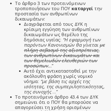
Το άρθρο 3 των προτεινόμενων
τροποποιήσεων του ΠΟΥ
καταργεί
την
προστασία των ανθρωπίνων
δικαιωμάτων:
Διαγράφεται από τους ΔΥΚ η
κρίσιμη εγγύηση των ανθρωπίνων
δικαιωμάτων ως θεμέλιο της
δημόσιας υγείας:
“Η εφαρμογή των
παρόντων Κανονισμών θα γίνεται
με
πλήρη σεβασμό της αξιοπρέπειας,
των ανθρωπίνων δικαιωμάτων και
των θεμελιωδών ελευθεριών των
προσώπων
..
.”
Αυτό έχει αντικατασταθεί με την
ακόλουθη φράση χωρίς νομικό
νόημα:
“με βάση τις αρχές της
ισότητας, της
συμπεριληπτικότητα
ς
,
της συνοχής
…”
Το προτεινόμενο άρθρο 43.4 των ΔΥΚ
σημειώνει ότι ο ΠΟΥ θα μπορούσε να
απαγορεύσει τη χρήση ορισμένων