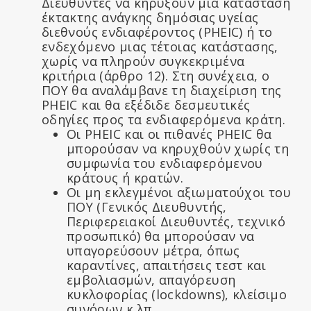
Διευθυντές να κηρύξουν μια κατάσταση
έκτακτης ανάγκης δημόσιας υγείας
διεθνούς ενδιαφέροντος (PHEIC) ή το
ενδεχόμενο μιας τέτοιας κατάστασης,
χωρίς να πληρούν συγκεκριμένα
κριτήρια (άρθρο 12). Στη συνέχεια, ο
ΠΟΥ θα αναλάμβανε τη διαχείριση της
PHEIC και θα εξέδιδε δεσμευτικές
οδηγίες προς τα ενδιαφερόμενα κράτη.
Οι PHEIC και οι πιθανές PHEIC θα
μπορούσαν να κηρυχθούν χωρίς τη
συμφωνία του ενδιαφερόμενου
κράτους ή κρατών.
Οι μη εκλεγμένοι αξιωματούχοι του
ΠΟΥ (Γενικός Διευθυντής,
Περιφερειακοί Διευθυντές, τεχνικό
προσωπικό) θα μπορούσαν να
υπαγορεύσουν μέτρα, όπως
καραντίνες, απαιτήσεις τεστ και
εμβολιασμών, απαγόρευση
κυκλοφορίας (lockdowns), κλείσιμο
συνόρων κ.λπ.