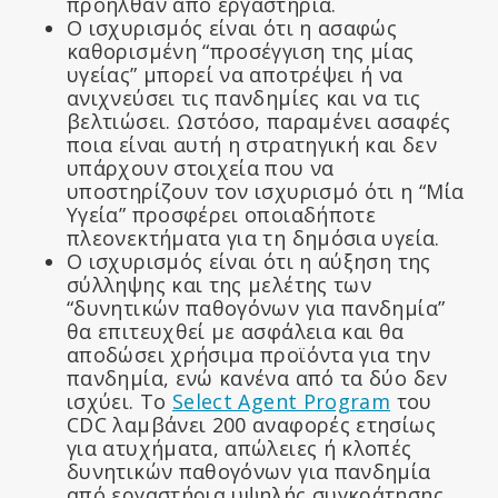
προήλθαν από εργαστήρια.
Ο ισχυρισμός είναι ότι η ασαφώς
καθορισμένη “προσέγγιση της μίας
υγείας” μπορεί να αποτρέψει ή να
ανιχνεύσει τις πανδημίες και να τις
βελτιώσει. Ωστόσο, παραμένει ασαφές
ποια είναι αυτή η στρατηγική και δεν
υπάρχουν στοιχεία που να
υποστηρίζουν τον ισχυρισμό ότι η “Μία
Υγεία” προσφέρει οποιαδήποτε
πλεονεκτήματα για τη δημόσια υγεία.
Ο ισχυρισμός είναι ότι η αύξηση της
σύλληψης και της μελέτης των
“δυνητικών παθογόνων για πανδημία”
θα επιτευχθεί με ασφάλεια και θα
αποδώσει χρήσιμα προϊόντα για την
πανδημία, ενώ κανένα από τα δύο δεν
ισχύει. Το
Select Agent Program
του
CDC λαμβάνει 200 αναφορές ετησίως
για ατυχήματα, απώλειες ή κλοπές
δυνητικών παθογόνων για πανδημία
από εργαστήρια υψηλής συγκράτησης