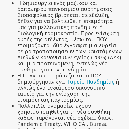
Η δημιουργία ενός μαζικού και
δαπανηρού παγκόσμιου συστήματος
βιοασφάλειας βρίσκεται σε εξέλιξη,
δήθεν για να βελτιωθεί η ετοιμότητά
μας για μελλοντικές πανδημίες ή
βιολογική τρομοκρατία. Προς ενίσχυση
αυτής της ατζέντας, μέσω του ΠΟΥ
ετοιμάζονται δύο έγγραφα: μια ευρεία
σειρά τροποποιήσεων των υφιστάμενων
Διεθνών Κανονισμών Υγείας (2005) (ΔYK)
και μια προτεινόμενη, εντελώς νέα
συνθήκη για την πανδημία.
Η Παγκόσμια Τράπεζα και ο ΠΟΥ
δημιούργησαν ένα
Ταμείο Πανδημίας
ή
αλλιώς ένα ενδιάμεσο οικονομικό
ταμείο για την ενίσχυση της
ετοιμότητας παγκοσμίως.
Πολλαπλές ονομασίες έχουν
χρησιμοποιηθεί για τη νέα συνθήκη
καθώς παράγονται νέα σχέδια, όπως:
Pandemic Treaty, WHO CA , Bureau