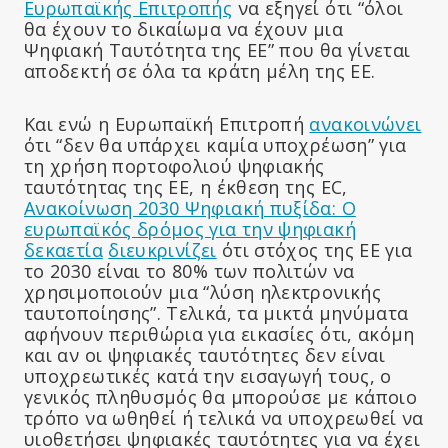
Ευρωπαϊκής Επιτροπής
να εξηγεί ότι “όλοι
θα έχουν το δικαίωμα να έχουν μια
Ψηφιακή Ταυτότητα της ΕΕ” που θα γίνεται
αποδεκτή σε όλα τα κράτη μέλη της ΕΕ.
Και ενώ η Ευρωπαϊκή Επιτροπή
ανακοινώνει
ότι “δεν θα υπάρχει καμία υποχρέωση” για
τη χρήση πορτοφολιού ψηφιακής
ταυτότητας της ΕΕ, η έκθεση της ΕC,
Ανακοίνωση 2030 Ψηφιακή πυξίδα: Ο
ευρωπαϊκός δρόμος για την ψηφιακή
δεκαετία
διευκρινίζει
ότι στόχος της ΕΕ για
το 2030 είναι το 80% των πολιτών να
χρησιμοποιούν μια “λύση ηλεκτρονικής
ταυτοποίησης”. Τελικά, τα μικτά μηνύματα
αφήνουν περιθώρια για εικασίες ότι, ακόμη
και αν οι ψηφιακές ταυτότητες δεν είναι
υποχρεωτικές κατά την εισαγωγή τους, ο
γενικός πληθυσμός θα μπορούσε με κάποιο
τρόπο να ωθηθεί ή τελικά να υποχρεωθεί να
υιοθετήσει ψηφιακές ταυτότητες για να έχει