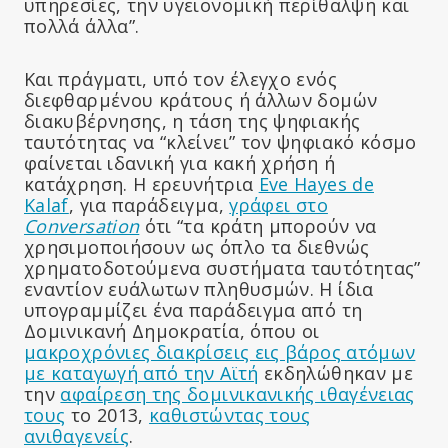
υπηρεσίες, την υγειονομική περίθαλψη και
πολλά άλλα”.
Και πράγματι, υπό τον έλεγχο ενός
διεφθαρμένου κράτους ή άλλων δομών
διακυβέρνησης, η τάση της ψηφιακής
ταυτότητας να “κλείνει” τον ψηφιακό κόσμο
φαίνεται ιδανική για κακή χρήση ή
κατάχρηση. Η ερευνήτρια
Eve Hayes de
Kalaf
, για παράδειγμα,
γράφει στο
Conversation
ότι “τα κράτη μπορούν να
χρησιμοποιήσουν ως όπλο τα διεθνώς
χρηματοδοτούμενα συστήματα ταυτότητας”
εναντίον ευάλωτων πληθυσμών. Η ίδια
υπογραμμίζει ένα παράδειγμα από τη
Δομινικανή Δημοκρατία, όπου οι
μακροχρόνιες διακρίσεις εις βάρος ατόμων
με καταγωγή από την Αϊτή
εκδηλώθηκαν με
την
αφαίρεση της δομινικανικής ιθαγένειας
τους
το 2013,
καθιστώντας τους
ανιθαγενείς
.