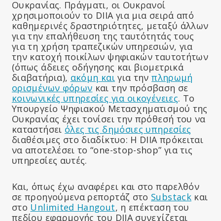
Ουκρανίας. Πράγματι, οι Ουκρανοί
χρησιμοποιούν το DIIA για μια σειρά από
καθημερινές δραστηριότητες, μεταξύ άλλων
για την επαλήθευση της ταυτότητάς τους
για τη χρήση τραπεζικών υπηρεσιών, για
την κατοχή ποικίλων ψηφιακών ταυτοτήτων
(όπως άδειες οδήγησης και βιομετρικά
διαβατήρια),
ακόμη και
για την
πληρωμή
ορισμένων φόρων
και την πρόσβαση σε
κοινωνικές υπηρεσίες για οικογένειες
. Το
Υπουργείο Ψηφιακού Μετασχηματισμού της
Ουκρανίας έχει τονίσει την πρόθεσή του να
καταστήσει
όλες τις δημόσιες υπηρεσίες
διαθέσιμες στο διαδίκτυο: Η DIIA πρόκειται
να αποτελέσει το “one-stop-shop” για τις
υπηρεσίες αυτές.
Και, όπως έχω αναφέρει και στο παρελθόν
σε προηγούμενα ρεπορτάζ στο
Substack
και
στο
Unlimited Hangout
, η επέκταση του
πεδίου εφαρμογής του DIIA συνεχίζεται