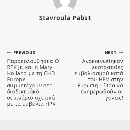
Stavroula Pabst
Πλοήγηση
PREVIOUS
NEXT
Παρακολουθήστε: Ο
Ανακοινώθηκαν
άρθρων
RFK Jr. και η Mary
εκστρατείες
Holland με τη CHD
εμβολιασμού κατά
Europe,
του HPV στην
συμμετέχουν στο
Ευρώπη – Ώρα να
διαδικτυακό
ενημερωθούν οι
σεμινάριο σχετικά
γονείς!
με τα εμβόλια HPV