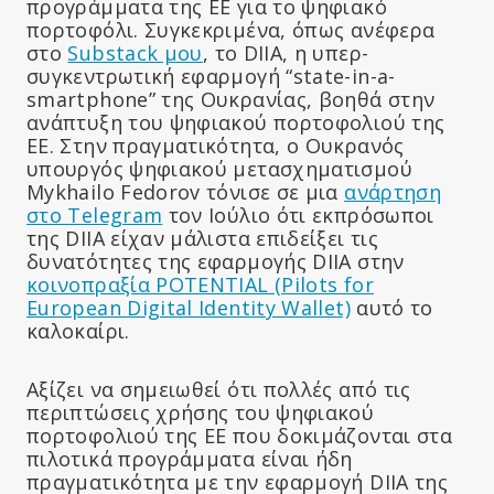
προγράμματα της ΕΕ για το ψηφιακό
πορτοφόλι. Συγκεκριμένα, όπως ανέφερα
στο
Substack μου
, το DIIA, η υπερ-
συγκεντρωτική εφαρμογή “state-in-a-
smartphone” της Ουκρανίας, βοηθά στην
ανάπτυξη του ψηφιακού πορτοφολιού της
ΕΕ. Στην πραγματικότητα, ο Ουκρανός
υπουργός ψηφιακού μετασχηματισμού
Mykhailo Fedorov τόνισε σε μια
ανάρτηση
στο Telegram
τον Ιούλιο ότι εκπρόσωποι
της DIIA είχαν μάλιστα επιδείξει τις
δυνατότητες της εφαρμογής DIIA στην
κοινοπραξία POTENTIAL (Pilots for
European Digital Identity Wallet)
αυτό το
καλοκαίρι.
Αξίζει να σημειωθεί ότι πολλές από τις
περιπτώσεις χρήσης του ψηφιακού
πορτοφολιού της ΕΕ που δοκιμάζονται στα
πιλοτικά προγράμματα είναι ήδη
πραγματικότητα με την εφαρμογή DIIA της