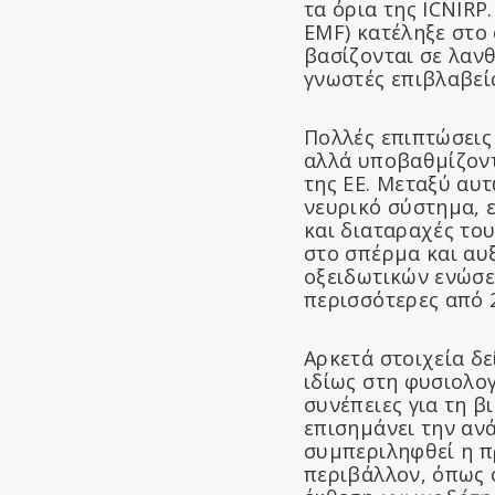
τα όρια της ICNIR
EMF) κατέληξε στο 
βασίζονται σε λαν
γνωστές επιβλαβείς
Πολλές επιπτώσεις 
αλλά υποβαθμίζον
της ΕΕ. Μεταξύ αυ
νευρικό σύστημα, 
και διαταραχές του
στο σπέρμα και αυ
οξειδωτικών ενώσε
περισσότερες από 2
Αρκετά στοιχεία δε
ιδίως στη φυσιολο
συνέπειες για τη β
επισημάνει την αν
συμπεριληφθεί η π
περιβάλλον, όπως ο