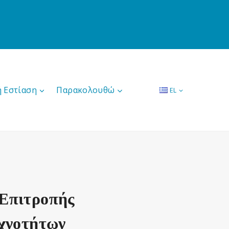
ή Εστίαση
Παρακολουθώ
EL
 Επιτροπής
υχνοτήτων