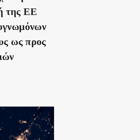
ή της ΕΕ
ρογνωμόνων
υς ως προς
ιών