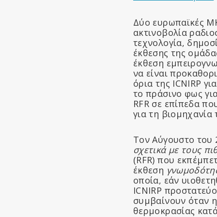
Δύο ευρωπαϊκές ΜΚ
ακτινοβολία ραδιο
τεχνολογία, δημοσ
έκθεσης της ομάδα
έκθεση εμπειρογνω
να είναι προκαθορι
όρια της ICNIRP γι
το πράσινο φως γι
RFR σε επίπεδα πο
για τη βιομηχανία 
Τον Αύγουστο του 
σχετικά με τους π
(RFR) που εκπέμπετ
έκθεση
γνωμοδότη
οποία, εάν υιοθετη
ICNIRP προστατεύου
συμβαίνουν όταν η
θερμοκρασίας κατά