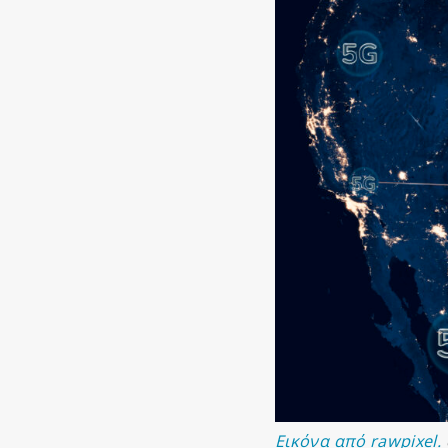
Εικόνα από rawpixel.