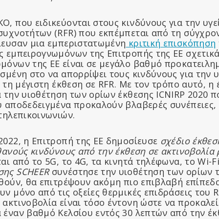
Ο, που ειδικεύονται στους κινδύνους για την υγε
συχνοτήτων (RFR) που εκπέμπεται από τη σύγχρ
ίευσαν μια εμπεριστατωμένη
κριτική επισκόπηση
ς εμπειρογνωμόνων της Επιτροπής της ΕΕ σχετικά
μόνων της ΕΕ είναι σε μεγάλο βαθμό προκατειλημ
σμένη στο να απορρίψει τους κινδύνους για την 
α τη μέγιστη έκθεση σε RFR. Με τον τρόπο αυτό, η 
α την υιοθέτηση των ορίων έκθεσης ICNIRP 2020 π
υ αποδεδειγμένα προκαλούν βλαβερές συνέπειες, 
τηλεπικοινωνιών.
2022, η Επιτροπή της ΕΕ δημοσίευσε
σχέδιο έκθεσ
ιθανούς κινδύνους από την έκθεση σε ακτινοβολί
αι από το 5G, το 4G, τα κινητά τηλέφωνα, το Wi-Fi
σης SCHEER
συνέστησε την υιοθέτηση των ορίων τ
θούν, θα επιτρέψουν ακόμη πιο επιβλαβή επίπεδα
ν μόνο από τις οξείες θερμικές επιδράσεις του 
 ακτινοβολία είναι τόσο έντονη ώστε να προκαλεί
 έναν βαθμό Κελσίου εντός 30 λεπτών από την έκ