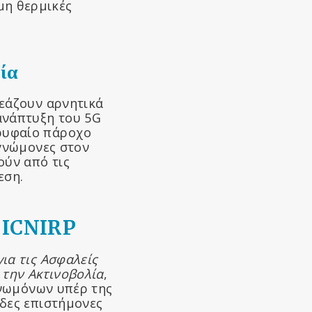
μη θερμικές
ία
ρεάζουν αρνητικά
ανάπτυξη του 5G
ρυφαίο πάροχο
ογνώμονες στον
ύν από τις
εση.
ς ICNIRP
ια τις Ασφαλείς
 την Ακτινοβολία
,
γνωμόνων υπέρ της
άδες επιστήμονες