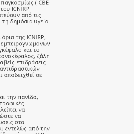
 παγκοσμίως (ICBE-
 του ICNIRP
ατεύουν από τις
 τη δημόσια υγεία.
 όρια της ICNIRP,
ν εμπειρογνωμόνων
γκέφαλο και το
πονοκέφαλος, ζάλη
λαβείς επιδράσεις
 αντιδραστικών
ι αποδειχθεί σε
αι την πανίδα,
στροφικές
λείπει να
ώστε να
ώσεις στο
αι εντελώς από την