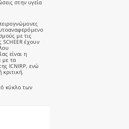
σεις στην υγεία
μπειρογνώμονες
 αυτοαναφερόμενο
σμούς με τις
ας SCHEER έχουν
κλου
ας είναι η
 με τα
της ICNIRP, ενώ
 κριτική.
τό κύκλο των