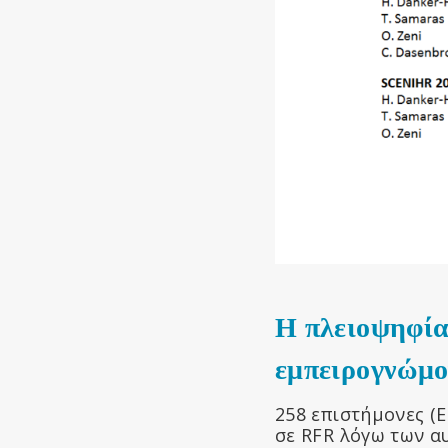
Η πλειοψηφία
εμπειρογνώμο
258 επιστήμονες (E
σε RFR λόγω των α