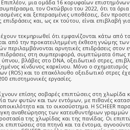
P. Επιπλέον, μια ομάδα 16 κορυφαίων επιστημόνων
συμπέρασμα, τον Οκτώβριο του 2022, ότι τα όρια
θασμένες και ξεπερασμένες υποθέσεις, δεν προστ
 επιδράσεις και, ως εκ τούτου, είναι επιβλαβή για
έχουν τεκμηριωθεί ότι εμφανίζονται κάτω από τα
ται από την προκατειλημμένη έκθεση γνώμης τω
τών περιλαμβάνονται αρνητικές επιδράσεις στον ε
επιδράσεις στη συμπεριφορά, συμπτώματα όπως 
 ύπνου, βλάβες στο DNA, οξειδωτικό στρες, επιβ
ξημένος κίνδυνος καρκίνου. Μόνο ο σχηματισμός
ων (ROS) και το επακόλουθο οξειδωτικό στρες έχε
00 επιστημονικές εργασίες.
ίχνουν επίσης σοβαρές επιπτώσεις στη χλωρίδα κ
γία των φυτών και των εντόμων, με πιθανές κατα
ιοποικιλότητα και το οικοσύστημα. Η SCHEER παρα
άγκη αναθεώρησης των κατευθυντήριων γραμμών 
ροστασία της χλωρίδας και της πανίδας. Οι επιπτ
ι επιπτώσεις στα πτηνά και τα έντομα, αγνοούντ