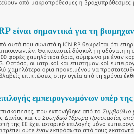
ατεύουν από μακροπρόθεσμες ή βραχυπρόθεσμες 
RP είναι σημαντικά για τη βιομηχαν
πό αυτά που συνιστά η ICNIRP θεωρείται ότι επη
επικοινωνιών. Θα καταστεί δύσκολη ή αδύνατη η 
00 φορές χαμηλότερα όρια, σύμφωνα με έναν κο
. Ωστόσο, οι ιατρικοί και επιστημονικοί εμπειρ
λύ χαμηλότερα όρια προκειμένου να προστατευθο
βλαβείς επιπτώσεις στην υγεία από τη χρόνια έκθ
 επιλογής εμπειρογνωμόνων υπέρ τη
 επισκόπησης, που εκπονήθηκε από το
Συμβούλιο γ
ς Δανίας και το
Σουηδικό Ίδρυμα Προστασίας από
ροπή της ΕΕ έχει ιστορικό επιλογής μόνο εμπειρο
επιτρέπει ούτε έναν εκπρόσωπο από τους εκατοντ