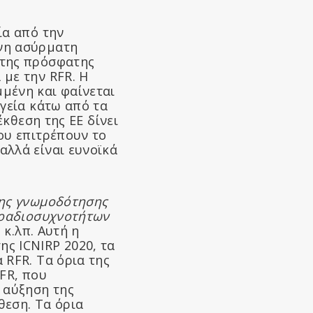
ία από την
ονη ασύρματη
της πρόσφατης
 με την RFR. Η
μένη και φαίνεται
υγεία κάτω από τα
έκθεση της ΕΕ δίνει
ου επιτρέπουν το
αλλά είναι ευνοϊκά
ης γνωμοδότησης
α ραδιοσυχνοτήτων
 κ.λπ. Αυτή η
ης ICNIRP 2020, τα
 RFR. Τα όρια της
RFR, που
 αύξηση της
θεση. Τα όρια