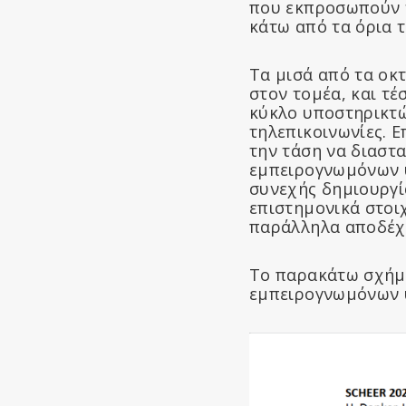
που εκπροσωπούν τ
κάτω από τα όρια τ
Τα μισά από τα οκ
στον τομέα, και τ
κύκλο υποστηρικτών
τηλεπικοινωνίες. 
την τάση να διαστ
εμπειρογνωμόνων υ
συνεχής δημιουργί
επιστημονικά στοιχ
παράλληλα αποδέχο
Το παρακάτω σχήμα
εμπειρογνωμόνων υ