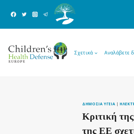
Skip
to
content
Σχετικά
Αναλάβετε 
ΔΗΜΌΣΙΑ ΥΓΕΊΑ
|
ΗΛΕΚΤ
Κριτική της
της ΕΕ σχετ