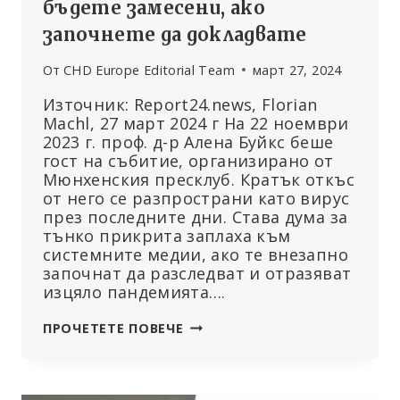
бъдете замесени, ако
започнете да докладвате
От
CHD Europe Editorial Team
март 27, 2024
Източник: Report24.news, Florian
Machl, 27 март 2024 г На 22 ноември
2023 г. проф. д-р Алена Буйкс беше
гост на събитие, организирано от
Мюнхенския пресклуб. Кратък откъс
от него се разпространи като вирус
през последните дни. Става дума за
тънко прикрита заплаха към
системните медии, ако те внезапно
започнат да разследват и отразяват
изцяло пандемията….
ГЕРМАНИЯ:
ПРОЧЕТЕТЕ ПОВЕЧЕ
ПРЕДСЕДАТЕЛКАТА
НА
СЪВЕТА