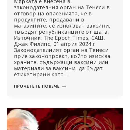
Мярката е внесена в
законодателния орган на Тенеси в
отговор на опасенията, че в
продуктите, продавани в
магазините, се използват ваксини,
твърдят републиканците от щата.
Източник: The Epoch Times, САЩ,
Джак Филипс, 01 април 2024 г
Законодателният орган на Тенеси
прие законопроект, който изисква
храните, съдържащи ваксини или
материали за ваксини, да бъдат
етикетирани като…
СЕНАТЪТ
ПРОЧЕТЕТЕ ПОВЕЧЕ
НА
ТЕНЕСИ
ПРИЕМА
ЗАКОНОПРОЕКТ,
НАСОЧЕН
КЪМ
ВАКСИНИТЕ