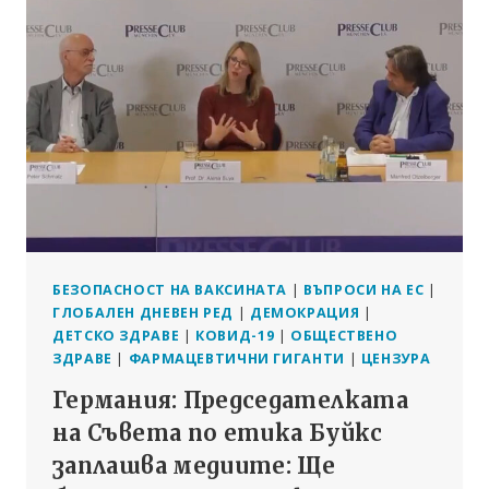
НА
ТЕЗИ
НА
КОВИД,
С
ОТКРИВАЕМИ
ПРОТЕИНОВИ
ШИПОВЕ
:
ПРЕДПЕЧАТАНО
ПРОУЧВАНЕ
БЕЗОПАСНОСТ НА ВАКСИНАТА
|
ВЪПРОСИ НА ЕС
|
ГЛОБАЛЕН ДНЕВЕН РЕД
|
ДЕМОКРАЦИЯ
|
ДЕТСКО ЗДРАВЕ
|
КОВИД-19
|
ОБЩЕСТВЕНО
ЗДРАВЕ
|
ФАРМАЦЕВТИЧНИ ГИГАНТИ
|
ЦЕНЗУРА
Германия: Председателката
на Съвета по етика Буйкс
заплашва медиите: Ще