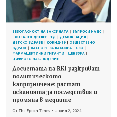
БЕЗОПАСНОСТ НА ВАКСИНАТА
|
ВЪПРОСИ НА ЕС
|
ГЛОБАЛЕН ДНЕВЕН РЕД
|
ДЕМОКРАЦИЯ
|
ДЕТСКО ЗДРАВЕ
|
КОВИД-19
|
ОБЩЕСТВЕНО
ЗДРАВЕ
|
ПАСПОРТ ЗА ВАКСИНА
|
СЗО
|
ФАРМАЦЕВТИЧНИ ГИГАНТИ
|
ЦЕНЗУРА
|
ЦИФРОВО НАБЛЮДЕНИЕ
Досиетата на RKI разкриват
политическото
капризничене: растат
исканията за последствия и
промяна в медиите
От
The Epoch Times
април 2, 2024