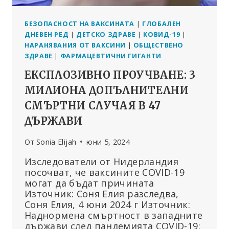
БЕЗОПАСНОСТ НА ВАКСИНАТА
|
ГЛОБАЛЕН
ДНЕВЕН РЕД
|
ДЕТСКО ЗДРАВЕ
|
КОВИД-19
|
НАРАНЯВАНИЯ ОТ ВАКСИНИ
|
ОБЩЕСТВЕНО
ЗДРАВЕ
|
ФАРМАЦЕВТИЧНИ ГИГАНТИ
ЕКСПЛОЗИВНО ПРОУЧВАНЕ: 3
МИЛИОНА ДОПЪЛНИТЕЛНИ
СМЪРТНИ СЛУЧАЯ В 47
ДЪРЖАВИ
От
Sonia Elijah
юни 5, 2024
Изследователи от Нидерландия
посочват, че ваксините COVID-19
могат да бъдат причината
Източник: Соня Елия разследва,
Соня Елия, 4 юни 2024 г Източник:
Наднормена смъртност в западните
държави след пандемията COVID-19: