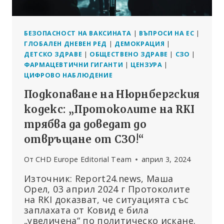
БЕЗОПАСНОСТ НА ВАКСИНАТА
|
ВЪПРОСИ НА ЕС
|
ГЛОБАЛЕН ДНЕВЕН РЕД
|
ДЕМОКРАЦИЯ
|
ДЕТСКО ЗДРАВЕ
|
ОБЩЕСТВЕНО ЗДРАВЕ
|
СЗО
|
ФАРМАЦЕВТИЧНИ ГИГАНТИ
|
ЦЕНЗУРА
|
ЦИФРОВО НАБЛЮДЕНИЕ
Подкопаване на Нюрнбергския
кодекс: „Протоколите на RKI
трябва да доведат до
отвръщане от СЗО!“
От
CHD Europe Editorial Team
април 3, 2024
Източник: Report24.news, Маша
Орел, 03 април 2024 г Протоколите
на RKI доказват, че ситуацията със
заплахата от Ковид е била
„увеличена“ по политическо искане.