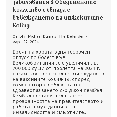
заболявания в Обединеното
кралство съвпада с
въвеждането на инжекциите
Ковид
От
John-Michael Dumais, The Defender
март 27, 2024
Броят на хората в дългосрочен
отпуск по болест във
Великобритания се е увеличил със
700 000 души от пролетта на 2021 г.
насам, което съвпада с въвеждането
на ваксините Ковид-19, според
коментатора в областта на
здравеопазването д-р Джон Кембъл.
Кембъл постави под въпрос
прозрачността на правителството и
работата му с данните за
инвалидността и смъртните…