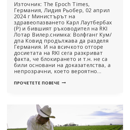
Източник: The Epoch Times,
Германия, Лидия Рьобер, 02 април
2024 г Министърът на
здравеопазването Карл Лаутбербах
(Р) и бившият ръководител на RKI
Лотар Вилер.снимка: Волфганг Кум/
дпа Ковид продължава да разделя
Германия. И на всичкото отгоре
досиетата на RKI сега разкриват
факта, че блокирането и т.н. не са
били основани на доказателства, а
непрозрачни, което вероятно…
ДОСИЕТАТА
ПРОЧЕТЕТЕ ПОВЕЧЕ
НА
RKI
РАЗКРИВАТ
ПОЛИТИЧЕСКОТО
КАПРИЗНИЧЕНЕ:
РАСТАТ
ИСКАНИЯТА