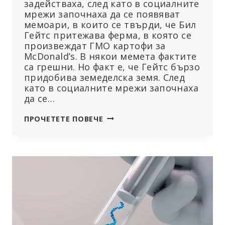
задействаха, след като в социалните
мрежи започнаха да се появяват
мемоари, в които се твърди, че Бил
Гейтс притежава ферма, в която се
произвеждат ГМО картофи за
McDonald’s. В някои мемета фактите
са грешни. Но факт е, че Гейтс бързо
придобива земеделска земя. След
като в социалните мрежи започнаха
да се…
БИЛ
ПРОЧЕТЕТЕ ПОВЕЧЕ
ГЕЙТС,
ГМО
КАРТОФИТЕ
И
ПЪРЖЕНИТЕ
КАРТОФИ
НА
MCDONALD’S
–
КАКВА