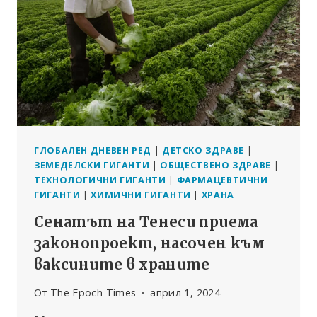
ЗА
ПОСЛЕДСТВИЯ
И
ПРОМЯНА
В
МЕДИИТЕ
ГЛОБАЛЕН ДНЕВЕН РЕД
|
ДЕТСКО ЗДРАВЕ
|
ЗЕМЕДЕЛСКИ ГИГАНТИ
|
ОБЩЕСТВЕНО ЗДРАВЕ
|
ТЕХНОЛОГИЧНИ ГИГАНТИ
|
ФАРМАЦЕВТИЧНИ
ГИГАНТИ
|
ХИМИЧНИ ГИГАНТИ
|
ХРАНА
Сенатът на Тенеси приема
законопроект, насочен към
ваксините в храните
От
The Epoch Times
април 1, 2024