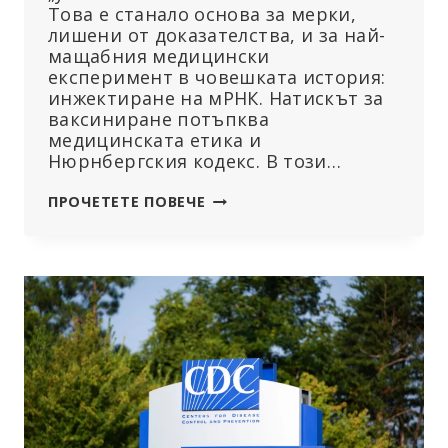
Това е станало основа за мерки,
лишени от доказателства, и за най-
мащабния медицински
експеримент в човешката история:
инжектиране на мРНК. Натискът за
ваксиниране потъпква
медицинската етика и
Нюрнбергския кодекс. В този…
ПОДКОПАВАНЕ
ПРОЧЕТЕТЕ ПОВЕЧЕ
НА
НЮРНБЕРГСКИЯ
КОДЕКС:
„ПРОТОКОЛИТЕ
НА
RKI
ТРЯБВА
ДА
ДОВЕДАТ
ДО
ОТВРЪЩАНЕ