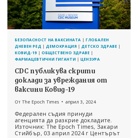
ОТ
СЗО!“
БЕЗОПАСНОСТ НА ВАКСИНАТА
|
ГЛОБАЛЕН
ДНЕВЕН РЕД
|
ДЕМОКРАЦИЯ
|
ДЕТСКО ЗДРАВЕ
|
КОВИД-19
|
ОБЩЕСТВЕНО ЗДРАВЕ
|
ФАРМАЦЕВТИЧНИ ГИГАНТИ
|
ЦЕНЗУРА
CDC публикува скрити
доклади за увреждания от
ваксини Ковид-19
От
The Epoch Times
април 3, 2024
Федерален съдия принуди
агенцията да разкрие докладите.
Източник: The Epoch Times, Закари
Стийбър, 03 април 2024 г Центърът