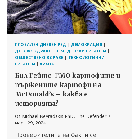
ГЛОБАЛЕН ДНЕВЕН РЕД
|
ДЕМОКРАЦИЯ
|
ДЕТСКО ЗДРАВЕ
|
ЗЕМЕДЕЛСКИ ГИГАНТИ
|
ОБЩЕСТВЕНО ЗДРАВЕ
|
ТЕХНОЛОГИЧНИ
ГИГАНТИ
|
ХРАНА
Бил Гейтс, ГМО картофите и
пържените картофи на
McDonald’s – каква е
историята?
От
Michael Nevradakis PhD, The Defender
март 29, 2024
Проверителите на факти се