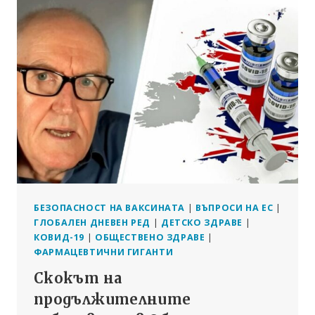
ПО
ЕТИКА
БУЙКС
ЗАПЛАШВА
МЕДИИТЕ:
ЩЕ
БЪДЕТЕ
ЗАМЕСЕНИ,
АКО
ЗАПОЧНЕТЕ
ДА
ДОКЛАДВАТЕ
БЕЗОПАСНОСТ НА ВАКСИНАТА
|
ВЪПРОСИ НА ЕС
|
ГЛОБАЛЕН ДНЕВЕН РЕД
|
ДЕТСКО ЗДРАВЕ
|
КОВИД-19
|
ОБЩЕСТВЕНО ЗДРАВЕ
|
ФАРМАЦЕВТИЧНИ ГИГАНТИ
Скокът на
продължителните