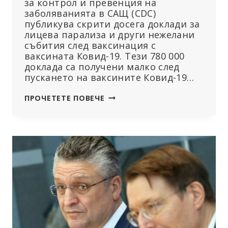
за контрол и превенция на
заболяванията в САЩ (CDC)
публикува скрити досега доклади за
лицева парализа и други нежелани
събития след ваксинация с
ваксината Ковид-19. Тези 780 000
доклада са получени малко след
пускането на ваксините Ковид-19…
CDC
ПРОЧЕТЕТЕ ПОВЕЧЕ
ПУБЛИКУВА
СКРИТИ
ДОКЛАДИ
ЗА
УВРЕЖДАНИЯ
ОТ
ВАКСИНИ
КОВИД-19