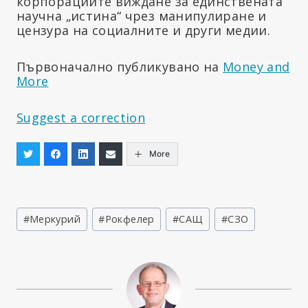
корпорациите виждане за единствената
научна „истина“ чрез манипулиране и
цензура на социалните и други медии.
Първоначално публикувано на
Money and
More
Suggest a correction
More
Етикети
#
Меркурий
#
Рокфелер
#
САЩ
#
СЗО
на
публикацията: