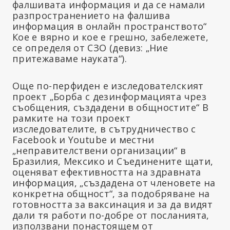
фалшивата информация и да се намали
разпространението на фалшива
информация в онлайн пространството“
Кое е вярно и кое е грешно, забележете,
се определя от СЗО (девиз: „Ние
притежаваме науката“).
Още по-перфиден е изследователският
проект „Борба с дезинформацията чрез
съобщения, създадени в общностите“ В
рамките на този проект
изследователите, в сътрудничество с
Facebook и Youtube и местни
„неправителствени организации“ в
Бразилия, Мексико и Съединените щати,
оценяват ефективността на здравната
информация, „създадена от членовете на
конкретна общност“, за подобряване на
готовността за ваксинация и за да видят
дали тя работи по-добре от посланията,
използвани понастоящем от