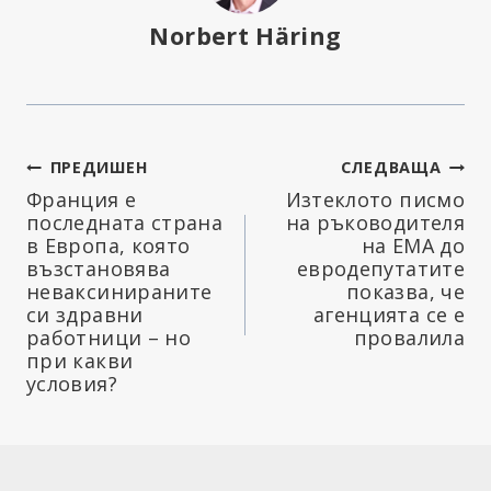
Norbert Häring
Навигация
ПРЕДИШЕН
СЛЕДВАЩА
Франция е
Изтеклото писмо
последната страна
на ръководителя
в Европа, която
на ЕМА до
възстановява
евродепутатите
неваксинираните
показва, че
си здравни
агенцията се е
работници – но
провалила
при какви
условия?