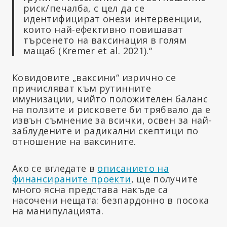
риск/печалба, с цел да се
идентифицират онези интервенции,
които най-ефективно повишават
търсенето на ваксинация в голям
мащаб (Kremer et al. 2021).“
Ковидовите „ваксини“ изрично се
причисляват към рутинните
имунизации, чийто положителен баланс
на ползите и рисковете би трябвало да е
извън съмнение за всички, освен за най-
заблудените и радикални скептици по
отношение на ваксините.
Ако се вгледате в
описанието на
финансираните проекти
, ще получите
много ясна представа накъде са
насочени нещата: безпардонно в посока
на манипулацията.