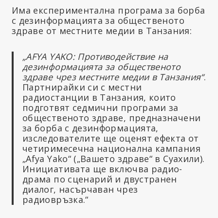
Има експериментална програма за борба
с дезинформацията за общественото
здраве от местните медии в Танзания:
„AFYA YAKO: Противодействие на
дезинформацията за общественото
здраве чрез местните медии в Танзания“
.
Партнирайки си с местни
радиостанции в Танзания, които
подготвят седмични програми за
общественото здраве, предназначени
за борба с дезинформацията,
изследователите ще оценят ефекта от
четиримесечна национална кампания
„Afya Yako“ („Вашето здраве“ в Суахили).
Инициативата ще включва радио-
драма по сценарий и двустранен
диалог, насърчаван чрез
радиовръзка.“