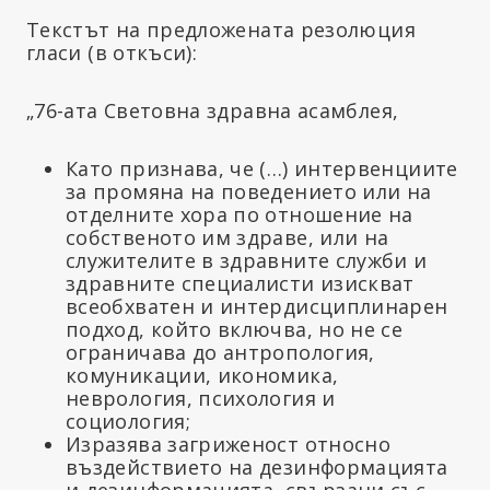
Текстът на предложената резолюция
гласи (в откъси):
„76-ата Световна здравна асамблея,
Като признава, че (…) интервенциите
за промяна на поведението или на
отделните хора по отношение на
собственото им здраве, или на
служителите в здравните служби и
здравните специалисти изискват
всеобхватен и интердисциплинарен
подход, който включва, но не се
ограничава до антропология,
комуникации, икономика,
неврология, психология и
социология;
Изразява загриженост относно
въздействието на дезинформацията
и дезинформацията, свързани със