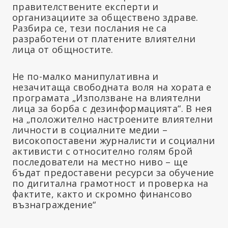
правителствените експерти и
организациите за обществено здраве.
Разбира се, тези послания не са
разработени от платените влиятелни
лица от общностите.
Не по-малко манипулативна и
незачитаща свободната воля на хората е
програмата „Използване на влиятелни
лица за борба с дезинформацията“. В нея
на „положително настроените влиятелни
личности в социалните медии –
високопоставени журналисти и социални
активисти с относително голям брой
последователи на местно ниво – ще
бъдат предоставени ресурси за обучение
по дигитална грамотност и проверка на
фактите, както и скромно финансово
възнаграждение“