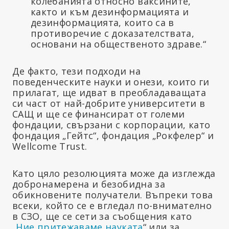
колебанията относно ваксините,
както и към дезинформацията и
дезинформацията, които са в
противоречие с доказателствата,
основани на общественото здраве.“
Де факто, тези подходи на
поведенческите науки и онези, които ги
прилагат, ще идват в преобладаващата
си част от най-добрите университети в
САЩ и ще се финансират от големи
фондации, свързани с корпорации, като
фондация „Гейтс“, фондация „Рокфелер“ и
Wellcome Trust.
Като цяло резолюцията може да изглежда
добронамерена и безобидна за
обикновените получатели. Въпреки това
всеки, който се е вгледал по-внимателно
в СЗО, ще се сети за съобщения като
„
Ние притежаваме науката
“ или за