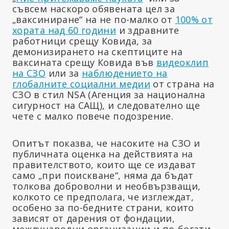
съвсем наскоро обявената цел за
„ваксиниране“ на не по-малко от
100% от
хората над 60 години
и здравните
работници срещу Ковида, за
демонизирането на скептиците на
ваксината срещу Ковида във
видеоклип
на СЗО
или за
наблюдението на
глобалните социални медии
от страна на
СЗО в стил NSA (Агенция за национална
сигурност на САЩ), и следователно ще
чете с малко повече подозрение.
Опитът показва, че насоките на СЗО и
публичната оценка на действията на
правителството, които ще се издават
само „при поискване“, няма да бъдат
толкова доброволни и необвързващи,
колкото се предполага, че изглеждат,
особено за по-бедните страни, които
зависят от дарения от фондации,
международни организации и по-богати