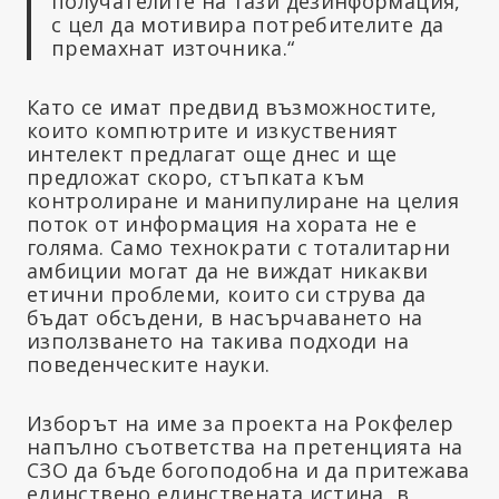
получателите на тази дезинформация,
с цел да мотивира потребителите да
премахнат източника.“
Като се имат предвид възможностите,
които компютрите и изкуственият
интелект предлагат още днес и ще
предложат скоро, стъпката към
контролиране и манипулиране на целия
поток от информация на хората не е
голяма. Само технократи с тоталитарни
амбиции могат да не виждат никакви
етични проблеми, които си струва да
бъдат обсъдени, в насърчаването на
използването на такива подходи на
поведенческите науки.
Изборът на име за проекта на Рокфелер
напълно съответства на претенцията на
СЗО да бъде богоподобна и да притежава
единствено единствената истина, в