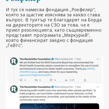
И тук се намесва фондация „Рокфелер“,
която за щастие изяснява за какво става
въпрос. В туитър те благодарят на Борда
на директорите на СЗО за това, че е
приел резолюцията, като същевременно
представят програмата „Меркурий“,
която финансират заедно с фондация
„Гейтс“.