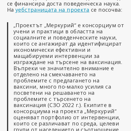
се финансира доста поведенческа наука.
На
уебстраницата на проекта
се посочва:
„Проектът „Меркурий“ е консорциум от
учени и практици в областта на
социалните и поведенческите науки,
които се ангажират да идентифицират
икономически ефективни и
мащабируеми интервенции за
изграждане на търсене на ваксинация.
Въпреки че значително внимание е
отделено на смекчаването на
проблемите с предлагането на
ваксини, много по-малко усилия са
посветени на решаването на
проблемите с търсенето на
ваксинация (СЗО 2022 г.). Екипите в
консорциума на проекта „Меркурий“
оценяват портфолио от интервенции,
които се различават по среда, целеви
групи от населението и съотношение