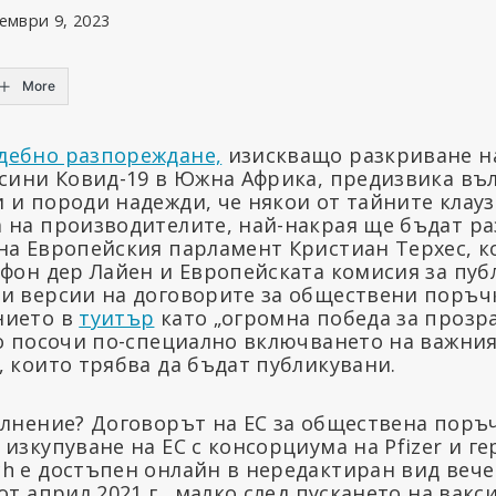
ември 9, 2023
More
дебно разпореждане,
изискващо разкриване на
ксини Ковид-19 в Южна Африка, предизвика въ
 и породи надежди, че някои от тайните клау
 на производителите, най-накрая ще бъдат ра
на Европейския парламент Кристиан Терхес, к
 фон дер Лайен и Европейската комисия за пуб
и версии на договорите за обществени поръчк
нието в
туитър
като „огромна победа за прозр
о посочи по-специално включването на важния 
, които трябва да бъдат публикувани.
ълнение? Договорът на ЕС за обществена поръ
изкупуване на ЕС с консорциума на Pfizer и г
h е достъпен онлайн в нередактиран вид вече
от април 2021 г., малко след пускането на вакс