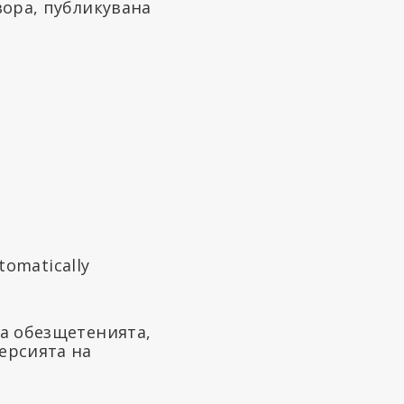
вора, публикувана
за обезщетенията,
ерсията на