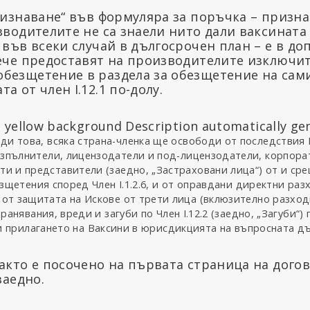
признаване“ във формуляра за поръчка – призн
зводителите не са знаели нито дали ваксината
 във всеки случай в дългосрочен план – е в д
вече предоставят на производителите изключи
безщетение в раздела за обезщетение на сами
а от член I.12.1 по-долу.
ди това, всяка страна-членка ще освободи от последствия
изпълнители, лицензодатели и под-лицензодатели, корпора
ти и представители (заедно, „Застраховани лица“) от и ср
щетения според Член I.1.2.6, и от оправдани директни раз
 от защитата на Искове от трети лица (вклюзително разход
ранявания, вреди и загуби по Член I.12.2 (заедно, „Загуби“
и прилагането на Ваксини в юрисдикцията на въпросната д
акто е посочено на първата страница на догово
заедно.