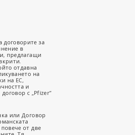
 договорите за
лнение в
зи, предлагащи
зкрити.
ойто отдавна
ликуването на
и на ЕС,
ачността и
договор с „Pfizer“
чка или Договор
ерманската
 повече от две
ините. Тя