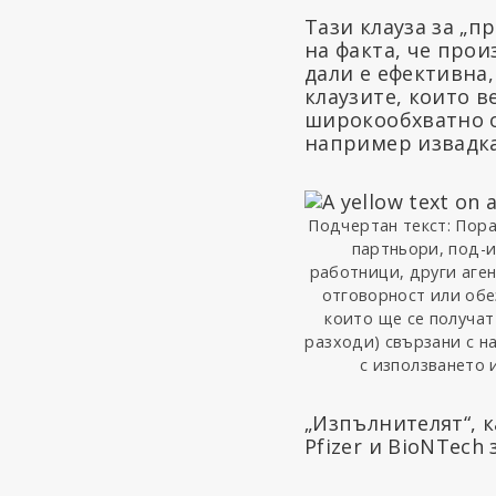
Тази клауза за „
на факта, че прои
дали е ефективна,
клаузите, които 
широкообхватно о
например извадкат
Подчертан текст: Пора
партньори, под-
работници, други аген
отговорност или обез
които ще се получат
разходи) свързани с на
с използването 
„Изпълнителят“, к
Pfizer и BioNTech 