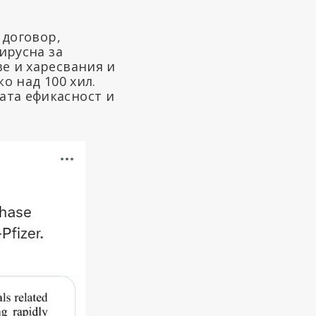
 договор,
ирусна за
ве и харесвания и
о над 100 хил.
ата ефикасност и