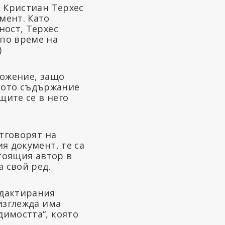
 Кристиан Терхес
мент. Като
ност, Терхес
по време на
)
ложение, защо
елното съдържание
щите се в него
отговорят на
я документ, те са
стоящия автор в
а свой ред.
едактирания
изглежда има
димостта“, която