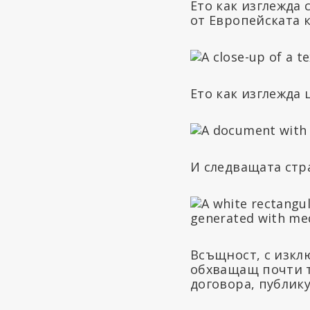
Ето как изглежда
от Европейската 
Ето как изглежда 
И следващата стр
Всъщност, с изкл
обхващащ почти т
договора, публик