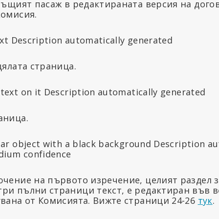
 същият пасаж в редактираната версия на дого
комисия.
цялата страница.
аница.
ючение на първото изречение, целият раздел 
ри пълни страници текст, е редактиран във в
увана от Комисията. Вижте страници 24-26
тук
.