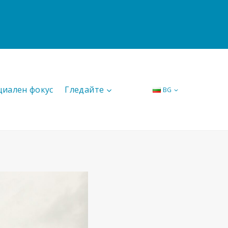
циален фокус
Гледайте
BG