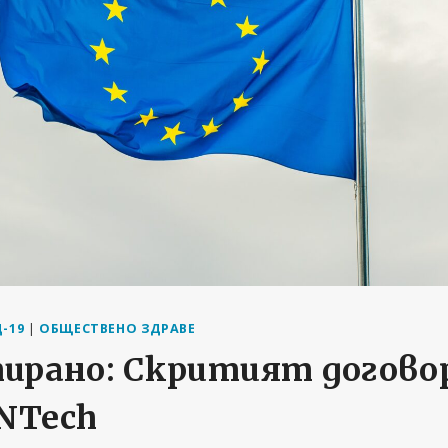
-19
|
ОБЩЕСТВЕНО ЗДРАВЕ
ирано: Скритият договор
oNTech