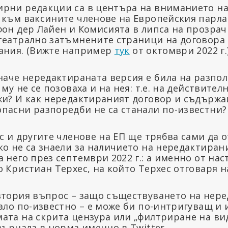
рни редакции са в центъра на вниманието на
 към ваксините членове на Европейския парла
фон дер Лайен и Комисията в липса на прозрач
театрално затъмнените страници на договора 
ания. (Вижте например
тук
от октомври 2022 г.
иначе нередактираната версия е била на разпо
 му не се позоваха и на нея: т.е. на действит
жи? И как нередактираният договор и съдържа
пасни разпоредби не са станали по-известни?
с и другите членове на ЕП ще трябва сами да 
о не са знаели за наличието на нередактирани
 него през септември 2022 г.: а именно от на
 Кристиан Терхес, на който Терхес отговаря н
втория въпрос – защо съществуването на нер
ало по-известно – е може би по-интригуващ и 
ата на скрита цензура или „филтриране на ви
върнала в норма именно в Twitter.