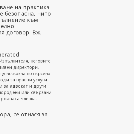
аване на практика
 е безопасна, нито
опълнение към
телно
я договор. Вж.
 Изпълнителя, неговите
тивни директори,
ещу всякаква потърсена
ходи за правни услуги
и за адвокат и други
) породени или свързани
ържавата-членка.
ра, се отнася за