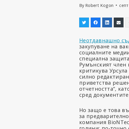
By
Robert Kogon
септ
Неотдавнашно съ
закупуване на ва
социалните медии
специална защита
Румънският член 
критикува Урсула
силно редактиран
приветства реше
отчетността“, кат
сред документите
Но защо е това в
за предварително 
компания BioNTec
години: по-точно 