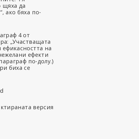
 щяха да
, ако бяха по-
аграф 4 от
ра: „Участващата
и ефикасността на
 нежелани ефекти
параграф по-долу.)
ри биха се
дактираната версия