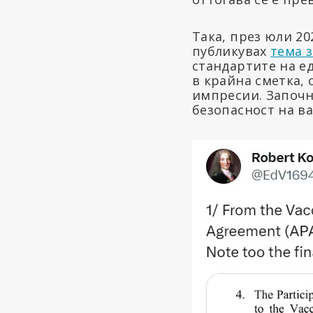
Така, през юли 20
публикувах
тема з
стандартите на е
в крайна сметка, 
импресии. Започн
безопасност на ва