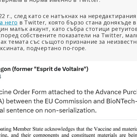
22 г., след като се натъкнах на нередактирания
а него
в Twitter, която бързо стана донякъде в
дин малък акаунт, като събра стотици ретуито
според собствените показатели на Twitter, малк
ах темата със същото признание за неизвестн
ксината, подчертано по-горе.