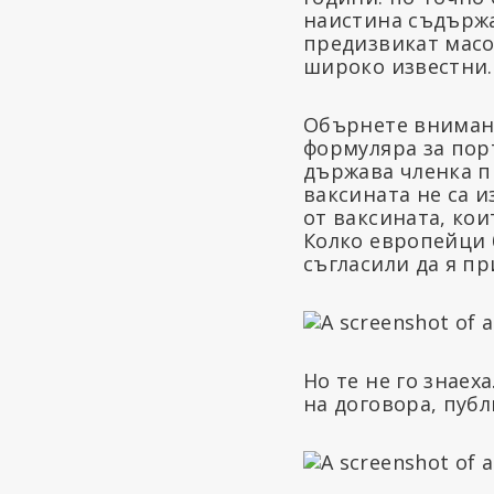
наистина съдържа
предизвикат масо
широко известни.
Обърнете внимани
формуляра за пор
държава членка п
ваксината не са 
от ваксината, кои
Колко европейци 
съгласили да я пр
Но те не го знаех
на договора, пуб