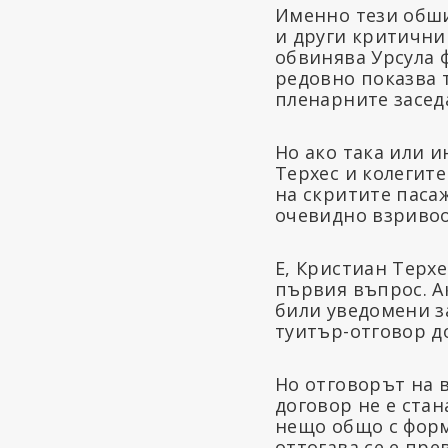
Именно тези обши
и други критични
обвинява Урсула 
редовно показва 
пленарните засед
Но ако така или 
Терхес и колегите
на скритите паса
очевидно взривоо
Е, Кристиан Терхе
първия въпрос. Ак
били уведомени за
туитър-отговор до
Но отговорът на 
договор не е стан
нещо общо с форм
оттогава се е пре