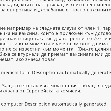
 клаузи, които настръхват, и които несъмнено
ва съпротива и „колебание относно ваксините“
е например на следната клауза от член 1, пар
ъчка на ваксина, който е приложен към догово
ризнава също така, че дългосрочните ефекти 
известни към момента и че е възможно да има
то не са известни към момента.“ (Вижте целия 
биха се втурнали да приемат ваксината или до
иемат, ако знаеха това?
а. Защото ето как изглежда същият абзац в ре
ликувана от Европейската комисия.