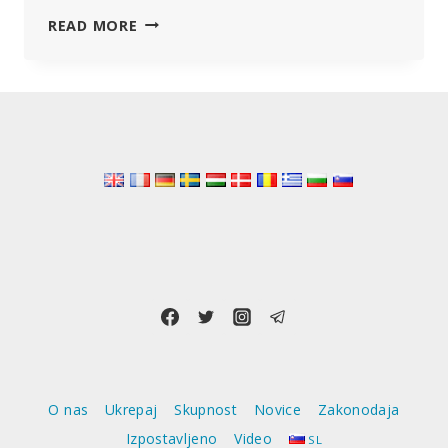
DEČEK
READ MORE
JE
UMRL
PO
CEPLJENJU
PROTI
KOVIDU
–
ZDRAVNIK
JE
BIL
PRIJAVLJEN
TOŽILSTVU
O nas
Ukrepaj
Skupnost
Novice
Zakonodaja
Izpostavljeno
Video
SL