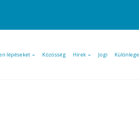
en lépéseket
Közösség
Hirek
Jogi
Különlege