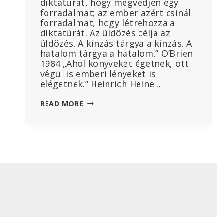
diktatúrát, hogy megvédjen egy
forradalmat; az ember azért csinál
forradalmat, hogy létrehozza a
diktatúrát. Az üldözés célja az
üldözés. A kínzás tárgya a kínzás. A
hatalom tárgya a hatalom.” O’Brien
1984 „Ahol könyveket égetnek, ott
végül is emberi lényeket is
elégetnek.” Heinrich Heine…
AZ
READ MORE
EU
DIGITÁLIS
SZOLGÁLTATÁSOKRÓL
SZÓLÓ
TÖRVÉNYE
ÉS
AZ
EURÓPAI
IGAZSÁGÜGYI
MINISZTÉRIUM