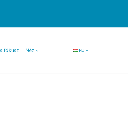
s fókusz
Néz
HU