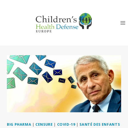
Aller
au
contenu
BIG PHARMA
|
CENSURE
|
COVID-19
|
SANTÉ DES ENFANTS