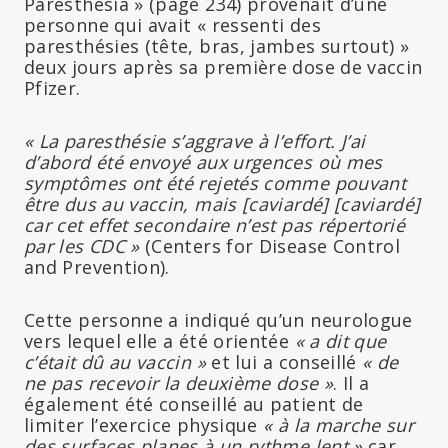
Paresthesia » (page 234) provenait d’une
personne qui avait « ressenti des
paresthésies (tête, bras, jambes surtout) »
deux jours après sa première dose de vaccin
Pfizer.
« La paresthésie s’aggrave à l’effort. J’ai
d’abord été envoyé aux urgences où mes
symptômes ont été rejetés comme pouvant
être dus au vaccin, mais [caviardé]
[caviardé]
car cet effet secondaire n’est pas répertorié
par les CDC »
(Centers for Disease Control
and Prevention).
Cette personne a indiqué qu’un neurologue
vers lequel elle a été orientée
« a dit que
c’était dû au vaccin »
et lui a conseillé
« de
ne pas recevoir la deuxième dose »
. Il a
également été conseillé au patient de
limiter l’exercice physique
« à la marche sur
des surfaces planes à un rythme lent »
car