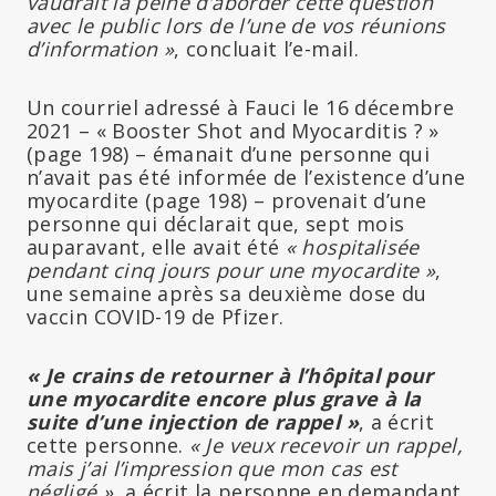
vaudrait la peine d’aborder cette question
avec le public lors de l’une de vos réunions
d’information »
, concluait l’e-mail.
Un courriel adressé à Fauci le 16 décembre
2021 – « Booster Shot and Myocarditis ? »
(page 198) – émanait d’une personne qui
n’avait pas été informée de l’existence d’une
myocardite (page 198) – provenait d’une
personne qui déclarait que, sept mois
auparavant, elle avait été
« hospitalisée
pendant cinq jours pour une myocardite »
,
une semaine après sa deuxième dose du
vaccin COVID-19 de Pfizer.
« Je crains de retourner à l’hôpital pour
une myocardite encore plus grave à la
suite d’une injection de rappel »
, a écrit
cette personne.
« Je veux recevoir un rappel,
mais j’ai l’impression que mon cas est
négligé »
, a écrit la personne en demandant