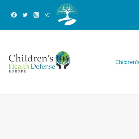
Siirry
sisältöön
Children’