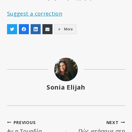
Suggest a correction
More
Sonia Elijah
Πλοήγηση
PREVIOUS
NEXT
Αν η Σουηδία
Πώς φτάσαμε στη