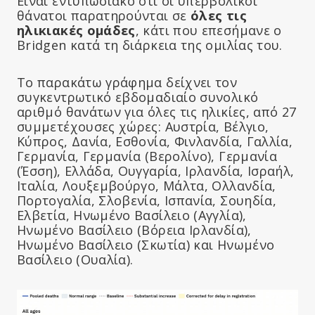
Είναι εντυπωσιακό ότι οι υπερβολικοί
θάνατοι παρατηρούνται σε
όλες τις
ηλικιακές ομάδες
, κάτι που επεσήμανε ο
Bridgen κατά τη διάρκεια της ομιλίας του.
Το παρακάτω γράφημα δείχνει τον
συγκεντρωτικό εβδομαδιαίο συνολικό
αριθμό θανάτων για όλες τις ηλικίες, από 27
συμμετέχουσες χώρες: Αυστρία, Βέλγιο,
Κύπρος, Δανία, Εσθονία, Φινλανδία, Γαλλία,
Γερμανία, Γερμανία (Βερολίνο), Γερμανία
(Έσση), Ελλάδα, Ουγγαρία, Ιρλανδία, Ισραήλ,
Ιταλία, Λουξεμβούργο, Μάλτα, Ολλανδία,
Πορτογαλία, Σλοβενία, Ισπανία, Σουηδία,
Ελβετία, Ηνωμένο Βασίλειο (Αγγλία),
Ηνωμένο Βασίλειο (Βόρεια Ιρλανδία),
Ηνωμένο Βασίλειο (Σκωτία) και Ηνωμένο
Βασίλειο (Ουαλία).