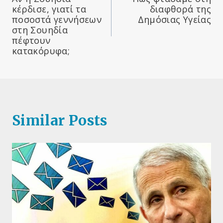
άρθρων
κέρδισε, γιατί τα
διαφθορά της
ποσοστά γεννήσεων
Δημόσιας Υγείας
στη Σουηδία
πέφτουν
κατακόρυφα;
Similar Posts