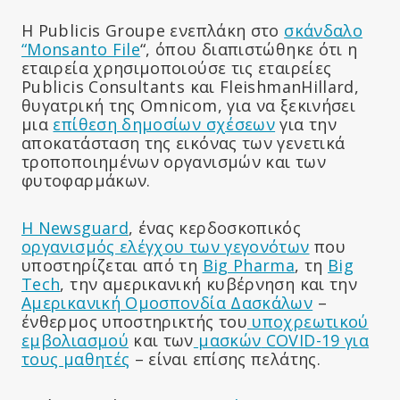
Η Publicis Groupe ενεπλάκη στο
σκάνδαλο
“Monsanto File
“, όπου διαπιστώθηκε ότι η
εταιρεία χρησιμοποιούσε τις εταιρείες
Publicis Consultants και FleishmanHillard,
θυγατρική της Omnicom, για να ξεκινήσει
μια
επίθεση δημοσίων σχέσεων
για την
αποκατάσταση της εικόνας των γενετικά
τροποποιημένων οργανισμών και των
φυτοφαρμάκων.
Η Newsguard
, ένας κερδοσκοπικός
οργανισμός ελέγχου των γεγονότων
που
υποστηρίζεται από τη
Big Pharma
, τη
Big
Tech
, την αμερικανική κυβέρνηση και την
Αμερικανική Ομοσπονδία Δασκάλων
–
ένθερμος υποστηρικτής του
υποχρεωτικού
εμβολιασμού
και των
μασκών
COVID-19
για
τους μαθητές
– είναι επίσης πελάτης.