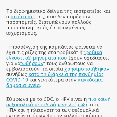
Το διαφημιστικό δείγμα της εκστρατείας και
ο
ιστότοπός
της, που δεν παρέχουν
παραπομπές, διατυπώνουν πολλούς
παραπλανητικούς ή εσφαλμένους
ισχυρισμούς.
Η προσέγγιση της καμπάνιας φαίνεται να
έχει τις ρίζες της στα “φοβικά” ή
“φοβικά
ελκυστικά” μηνύματα που
έχουν σχεδιαστεί
για να
“ωθήσουν
” τους ανθρώπους να
εμβολιαστούν, τα οποία
χρησιμοποιήθηκαν
συνήθως
κατά τη διάρκεια της πανδημίας
COVID-19
και γενικότερα στην
παγκόσμια
δημόσια υγεία
.
Σύμφωνα με το CDC, ο HPV είναι η
πιο κοινή
σεξουαλικά μεταδιδόμενη λοίμωξη
στις
ΗΠΑ και η πλειονότητα των σεξουαλικά
ενεργών ατόμων θα τον κολλήσει κάποια