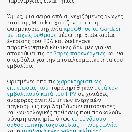
παρενέργειες είναι “ήπιες”.
Όμως, μια σειρά από συνεχιζόμενες αγωγές
κατά της Merck ισχυρίζονται ότι η
φαρμακοβιομηχανία
προώθησε το Gardasil
με ταχείς ρυθμούς
μέσω της διαδικασίας
έγκρισης του FDA και διεξήγαγε
παραπλανητικά κλινικές δοκιμές για να
αποκρύψει τις
σοβαρές παρενέργειες
και να
υπερβάλει για την αποτελεσματικότητα του
εμβολίου.
Ορισμένες από τις
χαρακτηριστικές
επιπτώσεις που
παρατηρήθηκαν
μετά τον
εμβολιασμό κατά του HPV
σε χιλιάδες
αναφορές ανεπιθύμητων ενεργειών
παγκοσμίως περιλαμβάνουν αυτοάνοσες
και νευρολογικές παθήσεις που προκαλούν
μόνιμη αναπηρία, όπως
το σύνδρομο
ορθοστατικής ταχυκαρδίας
, η
ινομυαλγία
και η
μυαλγική εγκεφαλομυελίτιδα/