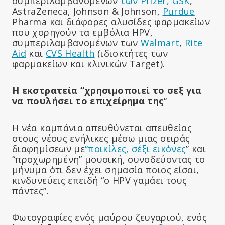
συμπεριλαμβανομένων
των Pfizer, GSK
,
AstraZeneca, Johnson & Johnson,
Purdue
Pharma και διάφορες αλυσίδες φαρμακείων
που χορηγούν τα εμβόλια HPV,
συμπεριλαμβανομένων των
Walmart
,
Rite
Aid
και
CVS Health
(ιδιοκτήτες των
φαρμακείων και κλινικών Target).
Η εκστρατεία “χρησιμοποιεί το σεξ για
να πουλήσει το επιχείρημα της
“
Η νέα καμπάνια απευθύνεται απευθείας
στους νέους ενήλικες μέσω μιας σειράς
διαφημίσεων με
“ποικίλες, σέξι εικόνες
” και
“προχωρημένη” μουσική, συνοδεύοντας το
μήνυμα ότι δεν έχει σημασία ποιος είσαι,
κινδυνεύεις επειδή “ο HPV γαμάει τους
πάντες”.
Φωτογραφίες ενός μαύρου ζευγαριού, ενός