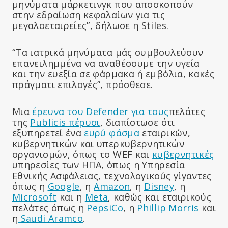
μηνύματα μάρκετινγκ που αποσκοπούν
στην εδραίωση κεφαλαίων για τις
μεγαλοεταιρείες”, δήλωσε η Stiles.
“Τα ιατρικά μηνύματα μάς συμβουλεύουν
επανειλημμένα να αναθέσουμε την υγεία
και την ευεξία σε φάρμακα ή εμβόλια, κακές
πράγματι επιλογές”, πρόσθεσε.
Μια
έρευνα του Defender για τους
πελάτες
της
Publicis πέρυσι
, διαπίστωσε ότι
εξυπηρετεί ένα
ευρύ φάσμα
εταιρικών,
κυβερνητικών και υπερκυβερνητικών
οργανισμών, όπως το WEF και
κυβερνητικές
υπηρεσίες των ΗΠΑ, όπως η Υπηρεσία
Εθνικής Ασφάλειας, τεχνολογικούς γίγαντες
όπως η
Google
, η
Amazon
, η
Disney
, η
Microsoft
και η
Meta
, καθώς και εταιρικούς
πελάτες όπως η
PepsiCo
, η
Phillip Morris
και
η
Saudi Aramco
.