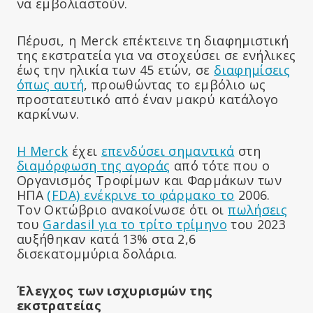
να εμβολιαστούν.
Πέρυσι, η Merck επέκτεινε τη διαφημιστική
της εκστρατεία για να στοχεύσει σε ενήλικες
έως την ηλικία των 45 ετών, σε
διαφημίσεις
όπως αυτή
, προωθώντας το εμβόλιο ως
προστατευτικό από έναν μακρύ κατάλογο
καρκίνων.
Η Merck
έχει
επενδύσει σημαντικά
στη
διαμόρφωση της αγοράς
από τότε που ο
Οργανισμός Τροφίμων και Φαρμάκων των
ΗΠΑ
(FDA) ενέκρινε το φάρμακο το
2006.
Τον Οκτώβριο ανακοίνωσε ότι οι
πωλήσεις
του
Gardasil για το τρίτο τρίμηνο
του 2023
αυξήθηκαν κατά 13% στα 2,6
δισεκατομμύρια δολάρια.
Έλεγχος των ισχυρισμών της
εκστρατείας