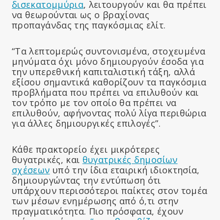
δισεκατομμύρια
, λειτουργούν και θα πρέπει
να θεωρούνται ως ο βραχίονας
προπαγάνδας της παγκόσμιας ελίτ.
“Τα λεπτοµερώς συντονισµένα, στοχευµένα
µηνύµατα όχι µόνο δηµιουργούν έσοδα για
την υπερεθνική καπιταλιστική τάξη, αλλά
εξίσου σηµαντικά καθορίζουν τα παγκόσµια
προβλήµατα που πρέπει να επιλυθούν και
τον τρόπο µε τον οποίο θα πρέπει να
επιλυθούν, αφήνοντας πολύ λίγα περιθώρια
για άλλες δηµιουργικές επιλογές”.
Κάθε πρακτορείο έχει μικρότερες
θυγατρικές, και
θυγατρικές δημοσίων
σχέσεων
υπό την ίδια εταιρική ιδιοκτησία,
δημιουργώντας την εντύπωση ότι
υπάρχουν περισσότεροι παίκτες στον τομέα
των μέσων ενημέρωσης από ό,τι στην
πραγματικότητα. Πιο πρόσφατα, έχουν