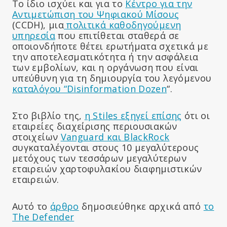
Το ίδιο ισχύει και για το
Κέντρο για την
Αντιμετώπιση του Ψηφιακού Μίσους
(CCDH), μια
πολιτικά καθοδηγούμενη
υπηρεσία
που επιτίθεται σταθερά σε
οποιονδήποτε θέτει ερωτήματα σχετικά με
την αποτελεσματικότητα ή την ασφάλεια
των εμβολίων, και η οργάνωση που είναι
υπεύθυνη για τη δημιουργία του λεγόμενου
καταλόγου “Disinformation Dozen
“.
Στο βιβλίο της,
η Stiles εξηγεί επίσης
ότι οι
εταιρείες διαχείρισης περιουσιακών
στοιχείων
Vanguard και BlackRock
συγκαταλέγονται στους 10 μεγαλύτερους
μετόχους των τεσσάρων μεγαλύτερων
εταιρειών χαρτοφυλακίου διαφημιστικών
εταιρειών.
Αυτό το
άρθρο
δημοσιεύθηκε αρχικά από
το
The Defender