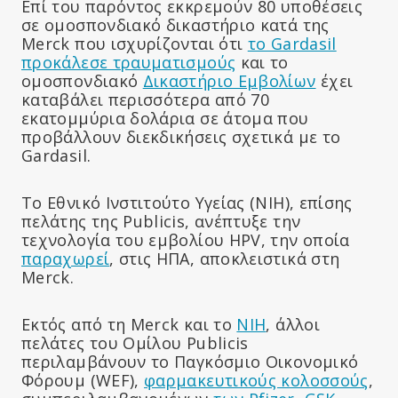
Επί του παρόντος εκκρεμούν 80 υποθέσεις
σε ομοσπονδιακό δικαστήριο κατά της
Merck που ισχυρίζονται ότι
το Gardasil
προκάλεσε τραυματισμούς
και το
ομοσπονδιακό
Δικαστήριο Εμβολίων
έχει
καταβάλει περισσότερα από 70
εκατομμύρια δολάρια σε άτομα που
προβάλλουν διεκδικήσεις σχετικά με το
Gardasil.
Το Εθνικό Ινστιτούτο Υγείας (NIH), επίσης
πελάτης της Publicis, ανέπτυξε την
τεχνολογία του εμβολίου HPV, την οποία
παραχωρεί
, στις ΗΠΑ, αποκλειστικά στη
Merck.
Εκτός από τη Merck και το
NIH
, άλλοι
πελάτες του Ομίλου Publicis
περιλαμβάνουν το Παγκόσμιο Οικονομικό
Φόρουμ (WEF),
φαρμακευτικούς κολοσσούς
,