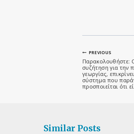
Πλοήγηση
PREVIOUS
Παρακολουθήστε: Ο
άρθρων
συζήτηση για την 
γεωργίας, επικρίνε
σύστημα που παράγ
προσποιείται ότι ε
Similar Posts