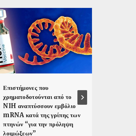
Επιστήμονες που
Η CHD 
χρηματοδοτούνται από το
εμπειρο
NIH αναπτύσσουν εμβόλιο
αναλύσο
mRNA κατά της γρίπης των
ΠΟΥ για
πτηνών “για την πρόληψη
σύμπλεγ
λοιμώξεων”