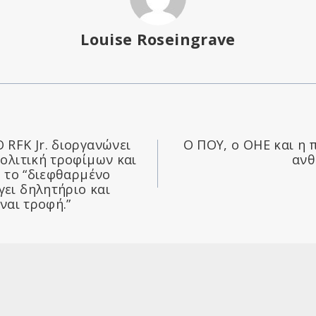
Louise Roseingrave
 RFK Jr. διοργανώνει
Ο ΠΟΥ, ο ΟΗΕ και η 
πολιτική τροφίμων και
ανθ
ι το “διεφθαρμένο
ει δηλητήριο και
ίναι τροφή.”