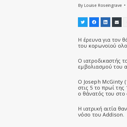
By
Louise Roseingrave
Η έρευνα για τον θ
του κορωνοϊού ολο
Ο ιατροδικαστής τ
εμβολιασμού του α
Ο Joseph McGinty (1
στις 5 το πρωί τη
ο θάνατός του στο
Η ιατρική αιτία θα
νόσο του Addison.