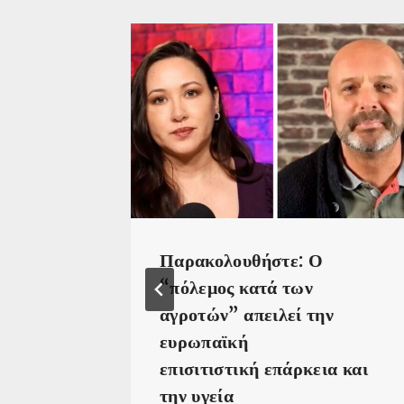
Παρακολουθήστε: Ο
 λέξη”:
“πόλεμος κατά των
ζεται
αγροτών” απειλεί την
 σε
ευρωπαϊκή
 με
επισιτιστική επάρκεια και
θέτες
την υγεία