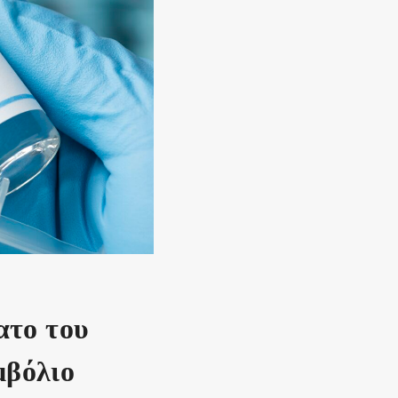
ατο του
μβόλιο