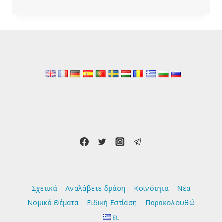
LIM,
ΠΏΣ
ΜΠΟΡΟΎΝ
ΟΙ
ΕΝΙΣΧΥΤΙΚΈΣ
ΔΌΣΕΙΣ
(BOOSTER)
ΝΑ
ΠΡΟΣΤΑΤΕΎΣΟΥΝ
ΤΟΥΣ
ΆΛΛΟΥΣ;
Σχετικά
Αναλάβετε δράση
Κοινότητα
Νέα
Νομικά Θέματα
Ειδική Εστίαση
Παρακολουθώ
EL