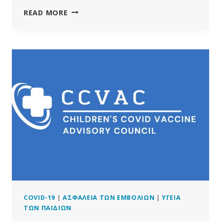
ΈΧΟΥΜΕ
READ MORE
ΔΕΙ
ΜΌΝΟ
ΤΗΝ
ΚΟΡΥΦΉ
ΤΟΥ
ΠΑΓΌΒΟΥΝΟΥ
ΓΙΑ
ΤΙΣ
ΒΛΆΒΕΣ
ΤΩΝ
ΕΜΒΟΛΊΩΝ
MRNA;
COVID-19
|
ΑΣΦΆΛΕΙΑ ΤΩΝ ΕΜΒΟΛΊΩΝ
|
ΥΓΕΊΑ
ΤΩΝ ΠΑΙΔΙΏΝ