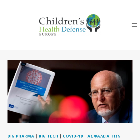
Skip
to
content
BIG PHARMA
|
BIG TECH
|
COVID-19
|
ΑΣΦΆΛΕΙΑ ΤΩΝ