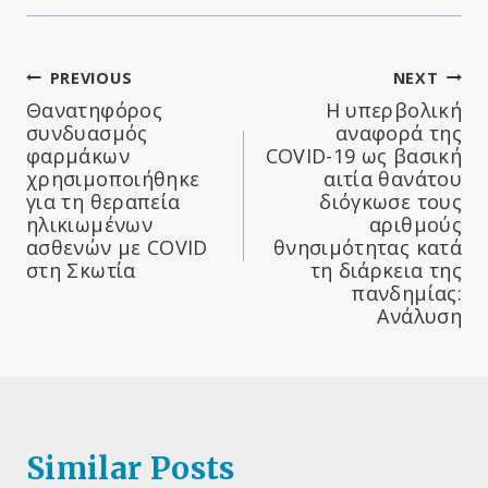
Πλοήγηση
PREVIOUS
NEXT
Θανατηφόρος
Η υπερβολική
άρθρων
συνδυασμός
αναφορά της
φαρμάκων
COVID-19 ως βασική
χρησιμοποιήθηκε
αιτία θανάτου
για τη θεραπεία
διόγκωσε τους
ηλικιωμένων
αριθμούς
ασθενών με COVID
θνησιμότητας κατά
στη Σκωτία
τη διάρκεια της
πανδημίας:
Ανάλυση
Similar Posts