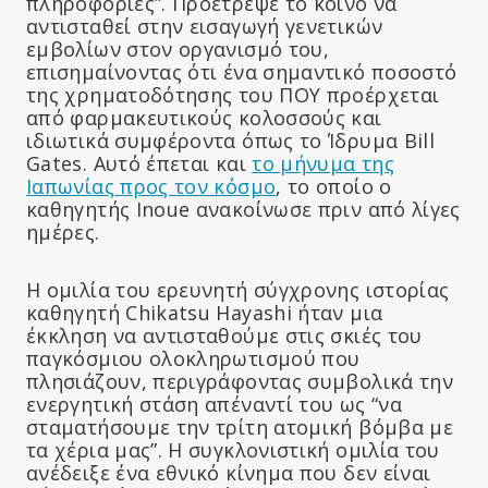
πληροφορίες”. Προέτρεψε το κοινό να
αντισταθεί στην εισαγωγή γενετικών
εμβολίων στον οργανισμό του,
επισημαίνοντας ότι ένα σημαντικό ποσοστό
της χρηματοδότησης του ΠΟΥ προέρχεται
από φαρμακευτικούς κολοσσούς και
ιδιωτικά συμφέροντα όπως το Ίδρυμα Bill
Gates. Αυτό έπεται και
το μήνυμα της
Ιαπωνίας προς τον κόσμο
, το οποίο ο
καθηγητής Inoue ανακοίνωσε πριν από λίγες
ημέρες.
Η ομιλία του ερευνητή σύγχρονης ιστορίας
καθηγητή Chikatsu Hayashi ήταν μια
έκκληση να αντισταθούμε στις σκιές του
παγκόσμιου ολοκληρωτισμού που
πλησιάζουν, περιγράφοντας συμβολικά την
ενεργητική στάση απέναντί του ως “να
σταματήσουμε την τρίτη ατομική βόμβα με
τα χέρια μας”. Η συγκλονιστική ομιλία του
ανέδειξε ένα εθνικό κίνημα που δεν είναι