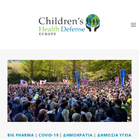
Skip
to
content
BIG PHARMA
|
COVID-19
|
ΔΗΜΟΚΡΑΤΊΑ
|
ΔΗΜΌΣΙΑ ΥΓΕΊΑ