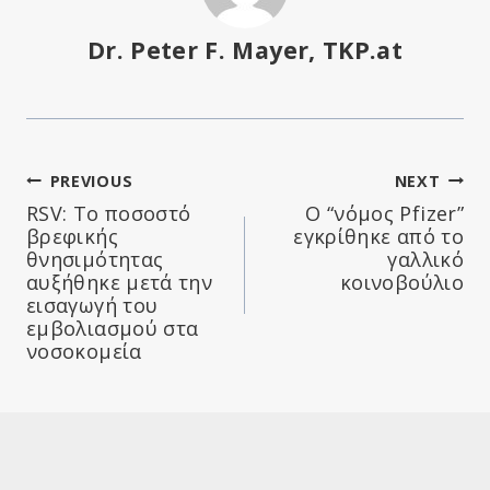
Dr. Peter F. Mayer, TKP.at
Πλοήγηση
PREVIOUS
NEXT
RSV: Το ποσοστό
Ο “νόμος Pfizer”
άρθρων
βρεφικής
εγκρίθηκε από το
θνησιμότητας
γαλλικό
αυξήθηκε μετά την
κοινοβούλιο
εισαγωγή του
εμβολιασμού στα
νοσοκομεία