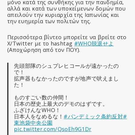
μόνο κατά της συνθήκης για την πανδημία,
αλλά και κατά των υποκείμενων δομών που
απειλούν την κυριαρχία της Ιαπωνίας και
την ευημερία των πολιτών της.
Περισσότερα βίντεο μπορείτε να βρείτε στο
X/Twitter με το hashtag
#WHO脱退せよ
(Αποχώρηση από τον ΠΟΥ).
先頭部隊のシュプレヒコールが遠かったの
で！
拡声器もなかったのですが地声で吠えまし
た！
ものすごい数の仲間！
日本の歴史上最大のデモのはずです。
ふざけんなWHO！
日本人をなめるな！
#パンデミック条約反対
#
東池袋中央公園
pic.twitter.com/QsoEh9G1Dr