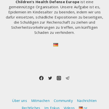
Children's Health Defense Europe
ist eine
ABER
gemeinnützige Organisation. Unsere Aufgabe ist es,
DAS
Epidemien im Kindesalter zu beenden, indem wir uns
WSJ
dafür einsetzen, schädliche Expositionen zu beseitigen,
(WALL
die Schuldigen zur Rechenschaft zu ziehen und
STREET
Sicherheitsvorkehrungen zu treffen, um künftigen
JOURNAL)
Schaden zu verhindern.
HAT
UNS
GERADE
GEZEIGT,
DASS
DER
PARTNER
META
SEINE
KUNDEN
AUF
SEITEN
FÜR
Über uns
Mitmachen
Community
Nachrichten
SEXUELLEN
KINDESMISSBRAUCH
Rechtliches
Im Fokus
Videos
DE