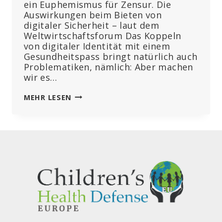
ein Euphemismus für Zensur. Die
Auswirkungen beim Bieten von
digitaler Sicherheit – laut dem
Weltwirtschaftsforum Das Koppeln
von digitaler Identität mit einem
Gesundheitspass bringt natürlich auch
Problematiken, nämlich: Aber machen
wir es…
DER
MEHR LESEN
WEF
UND
SEINE
PARTNER
BEHAUPTEN,
SICH
FÜR
DIE
„DIGITALE
SICHERHEIT“
EINZUSETZEN
–