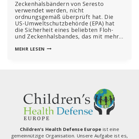
Zeckenhalsbändern von Seresto
verwendet werden, nicht
ordnungsgemäß überprüft hat. Die
US-Umweltschutzbehörde (EPA) hat
die Sicherheit eines beliebten Floh-
und Zeckenhalsbandes, das mit mehr…
EPA
MEHR LESEN
UNTERLIESS E
S, D
IE S
ICHERHEIT V
ON P
ESTIZIDEN I
N F
LOH- U
ND Z
ECKENHALSBÄNDERN, D
IE M
IT 3
Children's Health Defense Europe
ist eine
.000 T
gemeinnützige Organisation. Unsere Aufgabe ist es,