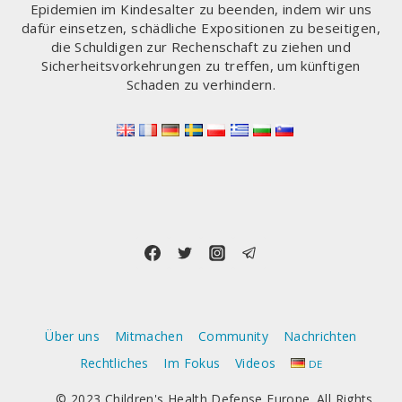
ODESFÄLLEN B
Epidemien im Kindesalter zu beenden, indem wir uns
EI H
dafür einsetzen, schädliche Expositionen zu beseitigen,
AUSTIEREN I
die Schuldigen zur Rechenschaft zu ziehen und
N V
Sicherheitsvorkehrungen zu treffen, um künftigen
ERBINDUNG G
Schaden zu verhindern.
EBRACHT W
ERDEN, Z
U E
RMITTELN.
Über uns
Mitmachen
Community
Nachrichten
Rechtliches
Im Fokus
Videos
DE
© 2023 Children's Health Defense Europe. All Rights