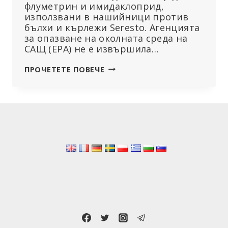
флуметрин и имидаклоприд,
използвани в нашийници против
бълхи и кърлежи Seresto. Агенцията
за опазване на околната среда на
САЩ (EPA) не е извършила…
EPA
ПРОЧЕТЕТЕ ПОВЕЧЕ
НЕ
Е
ОЦЕНИЛА
БЕЗОПАСНОСТТА
НА
ПЕСТИЦИДИТЕ
В
НАШИЙНИЦИ
ПРОТИВ
БЪЛХИ
И
КЪРЛЕЖИ,
СВЪРЗАНИ
С