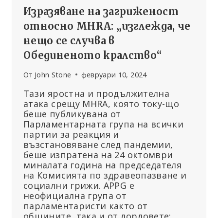
Изразяване на загриженост
относно MHRA: „изглежда, че
нещо се случва в
Обединеното кралство“
От
John Stone
февруари 10, 2024
Тази яростна и продължителна
атака срещу MHRA, която току-що
беше публикувана от
Парламентарната група на всички
партии за реакция и
възстановяване след пандемии,
беше изпратена на 24 октомври
миналата година на председателя
на Комисията по здравеопазване и
социални грижи. APPG е
неофициална група от
парламентаристи както от
общините, така и от лордовете: