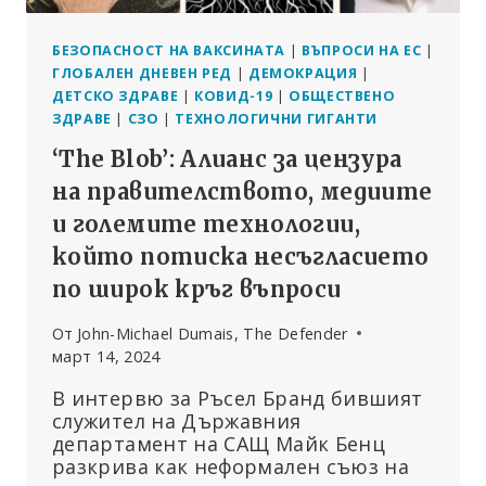
БЕЗОПАСНОСТ НА ВАКСИНАТА
|
ВЪПРОСИ НА ЕС
|
ГЛОБАЛЕН ДНЕВЕН РЕД
|
ДЕМОКРАЦИЯ
|
ДЕТСКО ЗДРАВЕ
|
КОВИД-19
|
ОБЩЕСТВЕНО
ЗДРАВЕ
|
СЗО
|
ТЕХНОЛОГИЧНИ ГИГАНТИ
‘The Blob’: Алианс за цензура
на правителството, медиите
и големите технологии,
който потиска несъгласието
по широк кръг въпроси
От
John-Michael Dumais, The Defender
март 14, 2024
В интервю за Ръсел Бранд бившият
служител на Държавния
департамент на САЩ Майк Бенц
разкрива как неформален съюз на