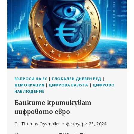
ХРАНИТЕЛЕН
СУВЕРЕНИТЕТ
И
ЗДРАВЕ
ВЪПРОСИ НА ЕС
|
ГЛОБАЛЕН ДНЕВЕН РЕД
|
ДЕМОКРАЦИЯ
|
ЦИФРОВА ВАЛУТА
|
ЦИФРОВО
НАБЛЮДЕНИЕ
Банките критикуват
цифровото евро
От
Thomas Oysmüller
февруари 23, 2024