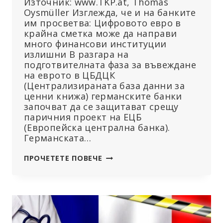
Източник: www.TKP.at, Thomas
Oysmüller Изглежда, че и на банките
им просветва: Цифровото евро в
крайна сметка може да направи
много финансови институции
излишни В разгара на
подготвителната фаза за въвеждане
на еврото в ЦБДЦК
(Централизираната база данни за
ценни книжа) германските банки
започват да се защитават срещу
паричния проект на ЕЦБ
(Европейска централна банка).
Германската…
БАНКИТЕ
ПРОЧЕТЕТЕ ПОВЕЧЕ
КРИТИКУВАТ
ЦИФРОВОТО
ЕВРО