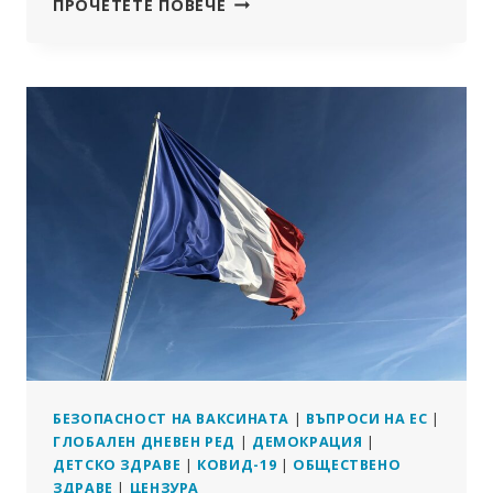
ФРАНЦИЯ
ПРОЧЕТЕТЕ ПОВЕЧЕ
МОЖЕ
ДА
ОБЯВИ
ЗА
ПРЕСТЪПЛЕНИЕ
КРИТИКУВАНЕТО
НА
ОДОБРЕНИ
ОТ
ПРАВИТЕЛСТВОТО
МЕДИЦИНСКИ
ЛЕЧЕНИЯ
БЕЗОПАСНОСТ НА ВАКСИНАТА
|
ВЪПРОСИ НА ЕС
|
ГЛОБАЛЕН ДНЕВЕН РЕД
|
ДЕМОКРАЦИЯ
|
ДЕТСКО ЗДРАВЕ
|
КОВИД-19
|
ОБЩЕСТВЕНО
ЗДРАВЕ
|
ЦЕНЗУРА