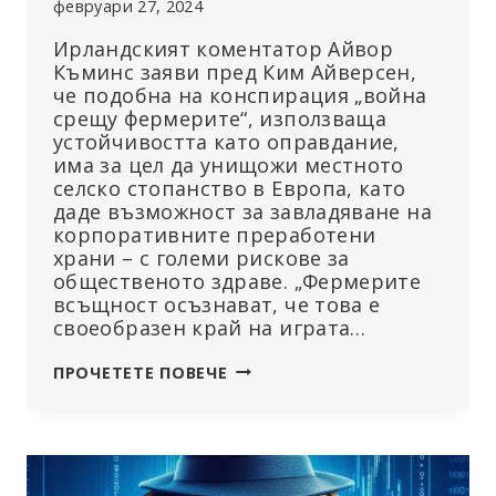
февруари 27, 2024
Ирландският коментатор Айвор
Къминс заяви пред Ким Айверсен,
че подобна на конспирация „война
срещу фермерите“, използваща
устойчивостта като оправдание,
има за цел да унищожи местното
селско стопанство в Европа, като
даде възможност за завладяване на
корпоративните преработени
храни – с големи рискове за
общественото здраве. „Фермерите
всъщност осъзнават, че това е
своеобразен край на играта…
ГЛЕДАЙТЕ:
ПРОЧЕТЕТЕ ПОВЕЧЕ
„ВОЙНАТА
СРЕЩУ
ФЕРМЕРИТЕ“
ЗАСТРАШАВА
ЕВРОПЕЙСКИЯ