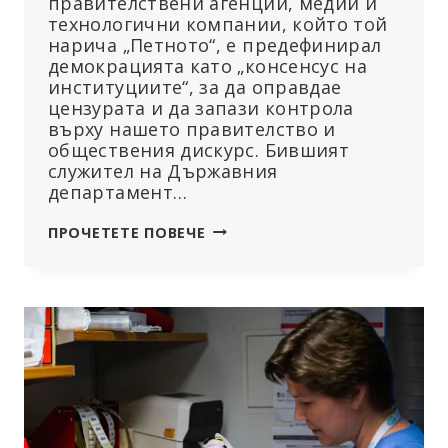
правителствени агенции, медии и
технологични компании, който той
нарича „Петното“, е предефинирал
демокрацията като „консенсус на
институциите“, за да оправдае
цензурата и да запази контрола
върху нашето правителство и
обществения дискурс. Бившият
служител на Държавния
департамент…
‘THE
ПРОЧЕТЕТЕ ПОВЕЧЕ
BLOB’:
АЛИАНС
ЗА
ЦЕНЗУРА
НА
ПРАВИТЕЛСТВОТО,
МЕДИИТЕ
И
ГОЛЕМИТЕ
ТЕХНОЛОГИИ,