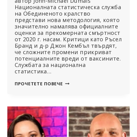
автор John-Michael Dumais
Националната статистическа служба
на Обединеното кралство
представи нова методология, която
значително намалява официалните
оценки за прекомерната смъртност
от 2020 г. насам. Критици като Ръсел
Бранд и д-р Джон Кембъл твърдят,
че сложните промени прикриват
потенциалните вреди от ваксините.
Службата за национална
статистика…
ОБЕДИНЕНОТО
ПРОЧЕТЕТЕ ПОВЕЧЕ
КРАЛСТВО
НАМАЛЯВА
ОЦЕНКИТЕ
ЗА
ПРЕКОМЕРНАТА
СМЪРТНОСТ
СЛЕД
ОБЯВЯВАНЕТО