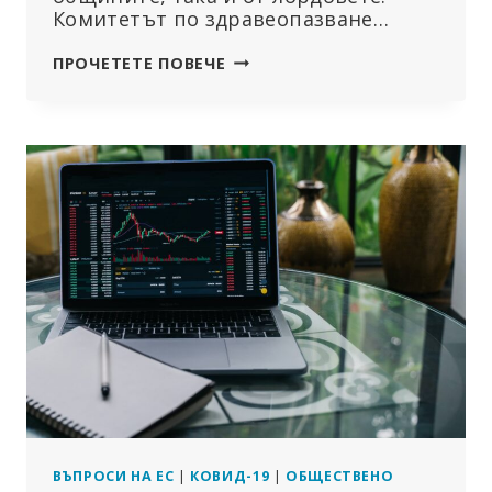
Комитетът по здравеопазване…
ИЗРАЗЯВАНЕ
ПРОЧЕТЕТЕ ПОВЕЧЕ
НА
ЗАГРИЖЕНОСТ
ОТНОСНО
MHRA:
„ИЗГЛЕЖДА,
ЧЕ
НЕЩО
СЕ
СЛУЧВА
В
ОБЕДИНЕНОТО
КРАЛСТВО“
ВЪПРОСИ НА ЕС
|
КОВИД-19
|
ОБЩЕСТВЕНО