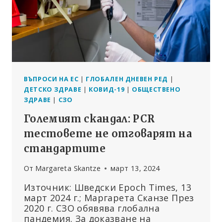
КОЙТО
ПОТИСКА
НЕСЪГЛАСИЕТО
ПО
ШИРОК
КРЪГ
ВЪПРОСИ
ВЪПРОСИ НА ЕС
|
ГЛОБАЛЕН ДНЕВЕН РЕД
|
ДЕТСКО ЗДРАВЕ
|
КОВИД-19
|
ОБЩЕСТВЕНО
ЗДРАВЕ
|
СЗО
Големият скандал: PCR
тестовете не отговарят на
стандартите
От
Margareta Skantze
март 13, 2024
Източник: Шведски Epoch Times, 13
март 2024 г.; Маргарета Сканзе През
2020 г. СЗО обявява глобална
пандемия. За доказване на