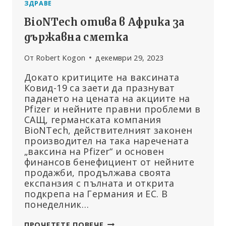
ЗДРАВЕ
BioNTech отива в Африка за
държавна сметка
От
Robert Kogon
декември 29, 2023
Докато критиците на ваксината
Ковид-19 са заети да празнуват
падането на цената на акциите на
Pfizer и нейните правни проблеми в
САЩ, германската компания
BioNTech, действителният законен
производител на така наречената
„ваксина на Pfizer“ и основен
финансов бенефициент от нейните
продажби, продължава своята
експанзия с пълната и открита
подкрепа на Германия и ЕС. В
понеделник…
BIONTECH
ПРОЧЕТЕТЕ ПОВЕЧЕ