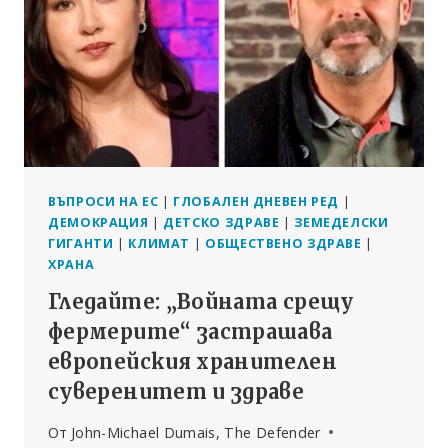
НА
НОВА
СХЕМА
ЗА
ИЗЧИСЛЯВАНЕ
ВЪПРОСИ НА ЕС
|
ГЛОБАЛЕН ДНЕВЕН РЕД
|
ДЕМОКРАЦИЯ
|
ДЕТСКО ЗДРАВЕ
|
ЗЕМЕДЕЛСКИ
ГИГАНТИ
|
КЛИМАТ
|
ОБЩЕСТВЕНО ЗДРАВЕ
|
ХРАНА
Гледайте: „Войната срещу
фермерите“ застрашава
европейския хранителен
суверенитет и здраве
От
John-Michael Dumais, The Defender