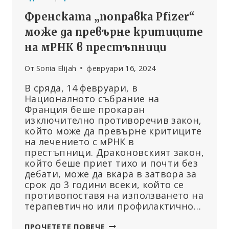
Френската „поправка Pfizer“
може да превърне критиците
на мРНК в престъпници
От
Sonia Elijah
февруари 16, 2024
В сряда, 14 февруари, в
Националното събрание на
Франция беше прокаран
изключително противоречив закон,
който може да превърне критиците
на лечението с мРНК в
престъпници. Драконовският закон,
който беше приет тихо и почти без
дебати, може да вкара в затвора за
срок до 3 години всеки, който се
противопоставя на използването на
терапевтично или профилактично…
ФРЕНСКАТА
ПРОЧЕТЕТЕ ПОВЕЧЕ