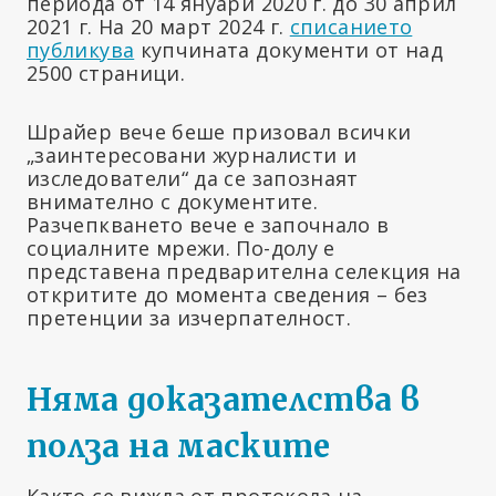
периода от 14 януари 2020 г. до 30 април
2021 г. На 20 март 2024 г.
списанието
публикува
купчината документи от над
2500 страници.
Шрайер вече беше призовал всички
„заинтересовани журналисти и
изследователи“ да се запознаят
внимателно с документите.
Разчепкването вече е започнало в
социалните мрежи. По-долу е
представена предварителна селекция на
откритите до момента сведения – без
претенции за изчерпателност.
Няма доказателства в
полза на маските
Както се вижда от протокола на