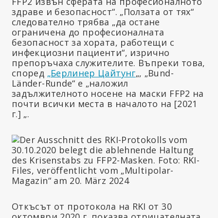
FFP2 извън сферата на професионалното
здраве и безопасност“. „Ползата от тях“
следователно трябва „да остане
ограничена до професионалната
безопасност за хората, работещи с
инфекциозни пациенти“, изрично
препоръчаха служителите. Въпреки това,
според
„Берлинер Цайтунг
„, „Bund-
Länder-Runde“ е „наложил
задължителното носене на маски FFP2 на
почти всички места в началото на [2021
г.] „.
Откъсът от протокола на RKI от 30
октомври 2020 г. показва отрицателната