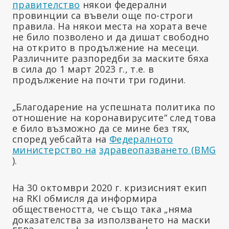
правителство
някои федерални
провинции са въвели още по-строги
правила. На някои места на хората вече
не било позволено и да дишат свободно
на открито в продължение на месеци.
Различните разпоредби за маските бяха
в сила до 1 март 2023 г., т.е. в
продължение на почти три години.
„Благодарение на успешната политика по
отношение на коронавирусите“ след това
е било възможно да се мине без тях,
според уебсайта на
Федералното
министерство на
здравеопазването (BMG
).
На 30 октомври 2020 г. кризисният екип
на RKI обмисля да информира
обществеността, че също така „няма
доказателства за използването на маски