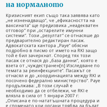
на нормалното
Кризисният екип също така заявява като
„не изненадващо“, че „ефикасността на
ваксината“ ще предизвика „неадекватен
отговор“ при „остарелите имунни
системи“. Този „резултат“ се отнасяше до
предварително редактиран пасаж.
Адвокатската кантора „Рауе“ обясни
подробно в писмо от името на RKI защо
той е бил зачеркнат. Според тях този
пасаж се отнася до „база данни“, която е
взета от „чуждестранен
[n]
Изследване по
темата за реинфекциите“. Пасажът се
отнасял и до „координацията между RKI и
посочено федерално министерство“. Рауе
продължава: „В този случай е
необходимо да се отбележи, че RKI е
влязла в сила от 1 януари 2007 г:
„Описана е по-нататъшната процедура и
е споменато кои органи трябва да бъдат