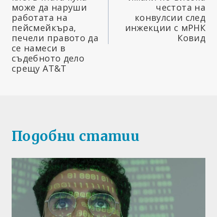
може да наруши
честота на
работата на
конвулсии след
пейсмейкъра,
инжекции с мРНК
печели правото да
Ковид
се намеси в
съдебното дело
срещу AT&T
Подобни статии