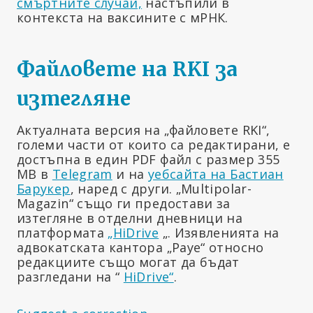
смъртните случаи,
настъпили в
контекста на ваксините с мРНК.
Файловете на RKI за
изтегляне
Актуалната версия на „файловете RKI“,
големи части от които са редактирани, е
достъпна в един PDF файл с размер 355
MB в
Telegram
и на
уебсайта на Бастиан
Барукер
, наред с други. „Multipolar-
Magazin“ също ги предостави за
изтегляне в отделни дневници на
платформата
„HiDrive
„. Изявленията на
адвокатската кантора „Рауе“ относно
редакциите също могат да бъдат
разгледани на “
HiDrive“
.