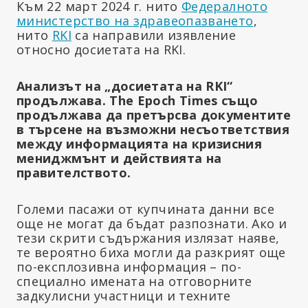
Към 22 март 2024 г. нито
Федералното
министерство на здравеопазването
,
нито
RKI
са направили изявление
относно досиетата на RKI.
Анализът на „досиетата на RKI“
продължава. The Epoch Times също
продължава да претърсва документите
в търсене на възможни несъответствия
между информацията на кризисния
мениджмънт и действията на
правителството.
Големи пасажи от купчината данни все
още не могат да бъдат разпознати. Ако и
тези скрити съдържания излязат наяве,
те вероятно биха могли да разкрият още
по-експлозивна информация – по-
специално имената на отговорните
задкулисни участници и техните