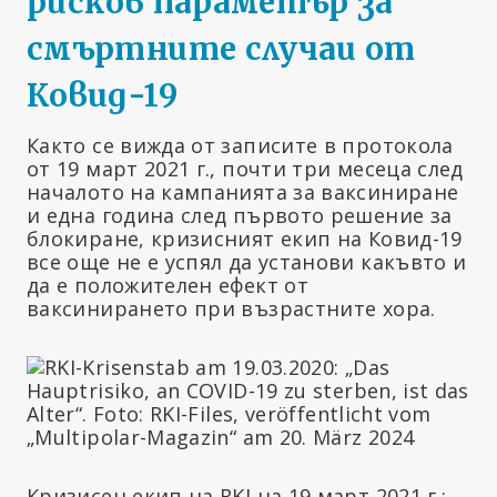
рисков параметър за
смъртните случаи от
Ковид-19
Както се вижда от записите в протокола
от 19 март 2021 г., почти три месеца след
началото на кампанията за ваксиниране
и една година след първото решение за
блокиране, кризисният екип на Ковид-19
все още не е успял да установи какъвто и
да е положителен ефект от
ваксинирането при възрастните хора.
Кризисен екип на RKI на 19 март 2021 г.: