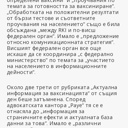
темата за готовността за ваксиниране“.
„Обработката на положителни резултати
от бързи тестове и съответните
проучвания на населението“ също е била
обсъждана „между RKI и по-висш
федерален орган“. Имало е „предложение
относно комуникационната стратегия“.
Висшият федерален орган все още
искаше да се координира „с федерално
министерство“ по темата за „участието
на населението в информационните
дейности“.
Около две трети от рубриката „Актуална
информация за ваксинацията“ от същия
ден беше затъмнена. Според
адвокатската кантора „Рауе“ тя се е
отнасяла до „информация за
страничните ефекти и актуалната база
данни за това“. Имало е „различни