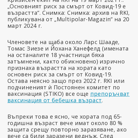
„Основният риск за смърт от Ковид-19 е
възрастта“. Снимка: Снимка: архив на RKI,
публикувана от „Multipolar-Magazin“ на 20
март 2024 г.
Членовете на щаба около Ларс Шааде,
Томас Зиезе и Йохана Ханефелд (имената
на останалите 18 участници бяха
затъмнени, както обикновено) изрично
признаха възрастта на хората като
основен риск за смърт от Ковид-19.
Остава неясно защо през 2022 г. RKI или
подчиненият ѝ Постоянен комитет по
ваксинация (STIKO) все още
препоръчват
ваксинация от бебешка възраст
.
Въпреки това е ясно, че хората под 65-
годишна възраст вече имат около 80 %
защита срещу повторно заразяване, ако
вече са били заразени веднъж. След