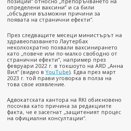
позиции“ относно „препоръчването на
определени ваксини“ и са били
„обсъдени възможни причини за
появата на странични ефекти“.
През следващите месеци министърът на
здравеопазването Лаутербах
неколкократно похвали ваксинирането
като „повече или по-малко свободно от
странични ефекти“, например през
февруари 2022 г. в токшоуто на ARD „Анна
Вил“ (видео в
YouTube
). Едва през март
2023 г. той прави уговорка в полза на
това свое изявление.
Адвокатската кантора на RKI обикновено
посочва като причина за редакциите
факта, че е засегнат „защитеният процес
на официални консултации“.