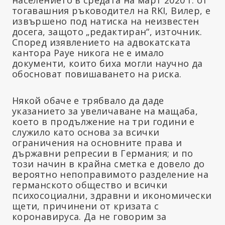
тогавашния ръководител на RKI, Вилер, е
извършено под натиска на неизвестен
досега, защото „редактиран“, източник.
Според изявлението на адвокатската
кантора Рауе никога не е имало
документи, които биха могли научно да
обосноват повишаването на риска.
Някой обаче е трябвало да даде
указанието за увеличаване на мащаба,
което в продължение на три години е
служило като основа за всички
ограничения на основните права и
държавни репресии в Германия; и по
този начин в крайна сметка е довело до
вероятно непоправимото разделение на
германското общество и всички
психосоциални, здравни и икономически
щети, причинени от кризата с
коронавируса. Да не говорим за