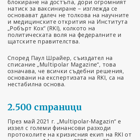
блокиране на достъпа, дори огромният
натиск за ваксиниране – изглежда се
основават далеч не толкова на научните
и медицинските открития на Института
„Робърт Кох“ (RKI), колкото на
политическата воля на федералните и
щатските правителства.
Според Паул Шрайер, съиздател на
списание „Multipolar Magazine“, това
означава, че всички съдебни решения,
основани на експертизата на RKI, са на
нестабилна основа.
2.500 страници
През май 2021 г. „Multipolar-Magazin“ е
иззел с големи финансови разходи
протоколите на кризисния екип на RKI от