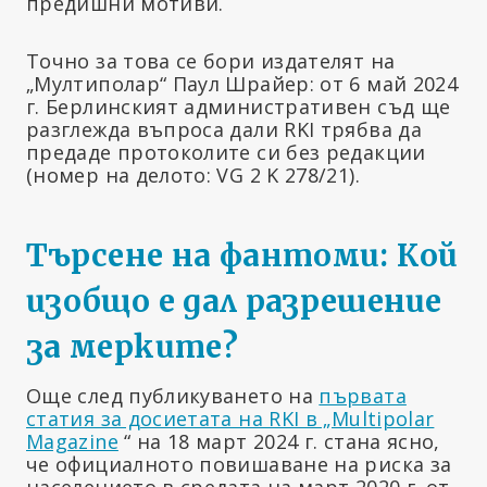
предишни мотиви.
Точно за това се бори издателят на
„Мултиполар“ Паул Шрайер: от 6 май 2024
г. Берлинският административен съд ще
разглежда въпроса дали RKI трябва да
предаде протоколите си без редакции
(номер на делото: VG 2 K 278/21).
Търсене на фантоми: Кой
изобщо е дал разрешение
за мерките?
Още след публикуването на
първата
статия за досиетата на RKI в „Multipolar
Magazine
“ на 18 март 2024 г. стана ясно,
че официалното повишаване на риска за
населението в средата на март 2020 г. от