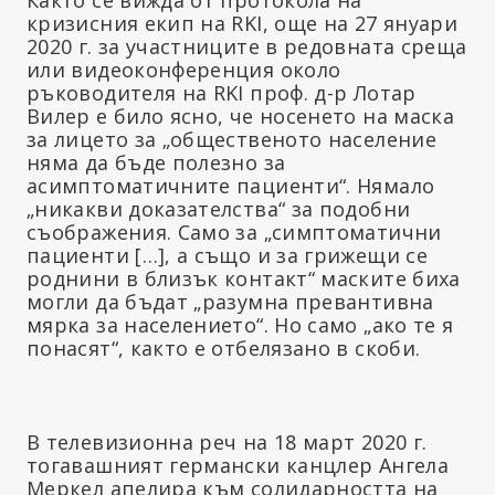
кризисния екип на RKI, още на 27 януари
2020 г. за участниците в редовната среща
или видеоконференция около
ръководителя на RKI проф. д-р Лотар
Вилер е било ясно, че носенето на маска
за лицето за „общественото население
няма да бъде полезно за
асимптоматичните пациенти“. Нямало
„никакви доказателства“ за подобни
съображения. Само за „симптоматични
пациенти […], а също и за грижещи се
роднини в близък контакт“ маските биха
могли да бъдат „разумна превантивна
мярка за населението“. Но само „ако те я
понасят“, както е отбелязано в скоби.
В телевизионна реч на 18 март 2020 г.
тогавашният германски канцлер Ангела
Меркел апелира към солидарността на