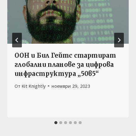
ООН и Бил Гейтс стартират
глобални планове за цифрова
инфраструктура „50в5“
От
Kit Knightly
ноември 29, 2023