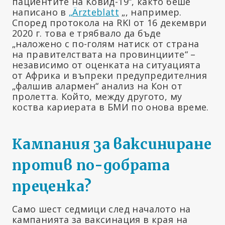
пациентите на Ковид-19“, както беше
написано в
„Ärzteblatt
„, например.
Според протокола на RKI от 16 декември
2020 г. това е трябвало да бъде
„наложено с по-голям натиск от страна
на правителствата на провинциите“ –
независимо от оценката на ситуацията
от Африка и въпреки предупредителния
„фалшив алармен“ анализ на Кон от
пролетта. Който, между другото, му
коства кариерата в БМИ по онова време.
Кампания за ваксиниране
против по-добрата
преценка?
Само шест седмици след началото на
кампанията за ваксинация в края на