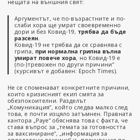
нещата на външния свят:
Аргументът, че по-възрастните и по-
слаби хора ще умрат своевременно
дори и без Ковид-19,
трябва да бъде
разсеян
.
Ковид-19 не трябва да се сравнява с
грипа,
при нормална грипна вълна
умират повече хора
, но Ковид-19 е
(по-)тревожен по други причини“
(курсивът е добавен: Epoch Times).
Не се споменават конкретните причини,
които кризисният екип смята за
обезпокоителни. Разделът
„Комуникация“, който следва малко след
това, е почти изцяло затъмнен. Правната
кантора „Рауе“ обяснява това с факта, че
става въпрос за „темата за готовността
за ваксиниране“, „информация за
определени ваксини“ и „проучвания по