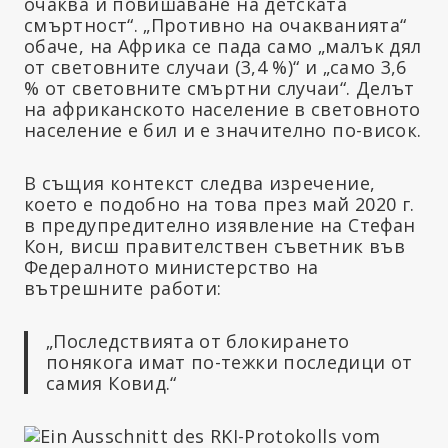
очаква и повишаване на детската
смъртност“. „Противно на очакванията“
обаче, на Африка се пада само „малък дял
от световните случаи (3,4 %)“ и „само 3,6
% от световните смъртни случаи“. Делът
на африканското население в световното
население е бил и е значително по-висок.
В същия контекст следва изречение,
което е подобно на това през май 2020 г.
в предупредително изявление на Стефан
Кон, висш правителствен съветник във
Федералното министерство на
вътрешните работи:
„Последствията от блокирането
понякога имат по-тежки последици от
самия Ковид.“