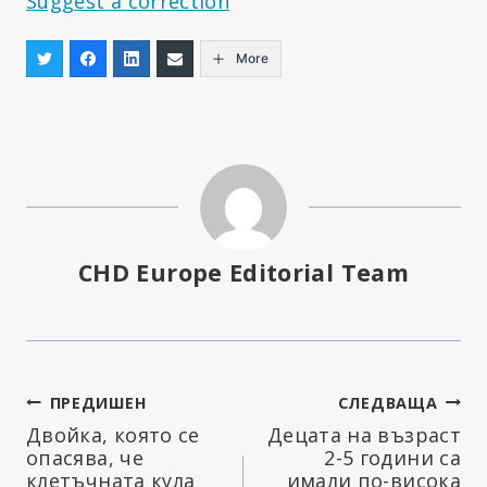
Suggest a correction
More
CHD Europe Editorial Team
Навигация
ПРЕДИШЕН
СЛЕДВАЩА
Двойка, която се
Децата на възраст
опасява, че
2-5 години са
клетъчната кула
имали по-висока