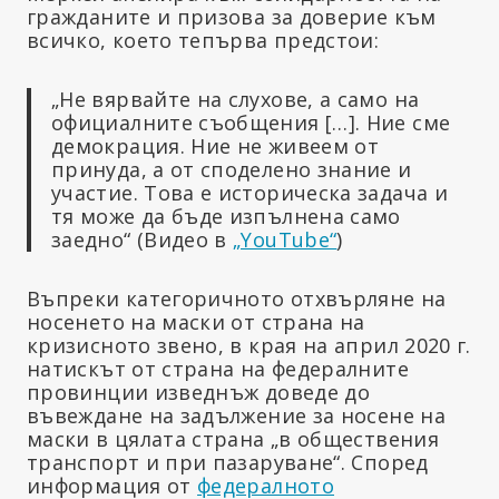
гражданите и призова за доверие към
всичко, което тепърва предстои:
„Не вярвайте на слухове, а само на
официалните съобщения […]. Ние сме
демокрация. Ние не живеем от
принуда, а от споделено знание и
участие. Това е историческа задача и
тя може да бъде изпълнена само
заедно“ (Видео в
„YouTube“
)
Въпреки категоричното отхвърляне на
носенето на маски от страна на
кризисното звено, в края на април 2020 г.
натискът от страна на федералните
провинции изведнъж доведе до
въвеждане на задължение за носене на
маски в цялата страна „в обществения
транспорт и при пазаруване“. Според
информация от
федералното