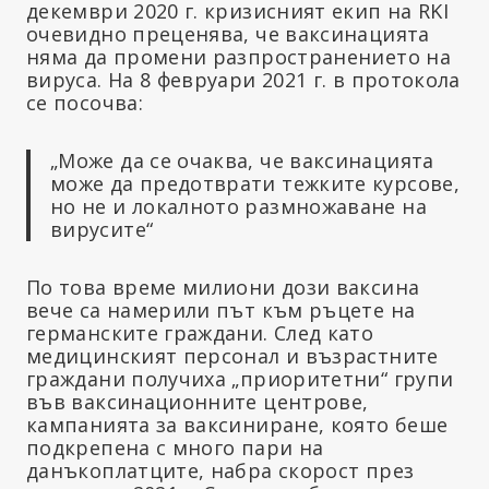
декември 2020 г. кризисният екип на RKI
очевидно преценява, че ваксинацията
няма да промени разпространението на
вируса. На 8 февруари 2021 г. в протокола
се посочва:
„Може да се очаква, че ваксинацията
може да предотврати тежките курсове,
но не и локалното размножаване на
вирусите“
По това време милиони дози ваксина
вече са намерили път към ръцете на
германските граждани. След като
медицинският персонал и възрастните
граждани получиха „приоритетни“ групи
във ваксинационните центрове,
кампанията за ваксиниране, която беше
подкрепена с много пари на
данъкоплатците, набра скорост през