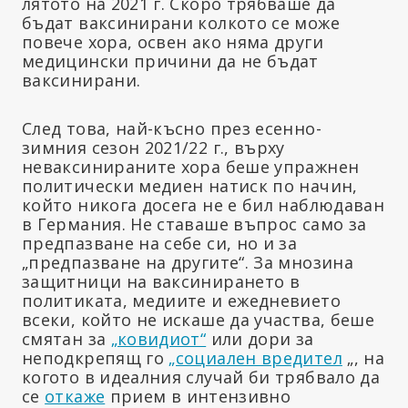
лятото на 2021 г. Скоро трябваше да
бъдат ваксинирани колкото се може
повече хора, освен ако няма други
медицински причини да не бъдат
ваксинирани.
След това, най-късно през есенно-
зимния сезон 2021/22 г., върху
неваксинираните хора беше упражнен
политически медиен натиск по начин,
който никога досега не е бил наблюдаван
в Германия. Не ставаше въпрос само за
предпазване на себе си, но и за
„предпазване на другите“. За мнозина
защитници на ваксинирането в
политиката, медиите и ежедневието
всеки, който не искаше да участва, беше
смятан за
„ковидиот“
или дори за
неподкрепящ го
„социален вредител
„, на
когото в идеалния случай би трябвало да
се
откаже
прием в интензивно