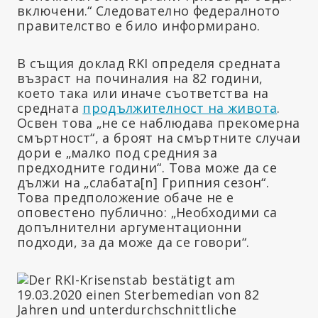
включени.“ Следователно федералното
правителство е било информирано.
В същия доклад RKI определя средната
възраст на починалия на 82 години,
което така или иначе съответства на
средната
продължителност на живота
.
Освен това „не се наблюдава прекомерна
смъртност“, а броят на смъртните случаи
дори е „малко под средния за
предходните години“. Това може да се
дължи на „слабата
[n]
Грипния сезон“.
Това предположение обаче не е
оповестено публично: „Необходими са
допълнителни аргументационни
подходи, за да може да се говори“.