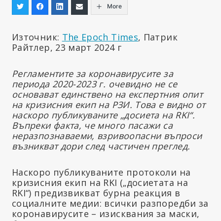
More
Източник:
The Epoch Times
, Патрик
Райтлер, 23 март 2024 г
Регламентите за коронавирусите за
периода 2020-2023 г. очевидно не се
основават единствено на експертния опит
на кризисния екип на РЗИ. Това е видно от
наскоро публикуваните „досиета на RKI“.
Въпреки факта, че много пасажи са
неразпознаваеми, взривоопасни въпроси
възникват дори след частичен преглед.
Наскоро публикуваните протоколи на
кризисния екип на RKI („досиетата на
RKI“) предизвикват бурна реакция в
социалните медии: всички разпоредби за
коронавирусите – изисквания за маски,