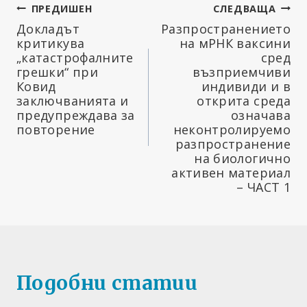
Навигация
ПРЕДИШЕН
СЛЕДВАЩА
Докладът
Разпространението
критикува
на мРНК ваксини
„катастрофалните
сред
грешки“ при
възприемчиви
Ковид
индивиди и в
заключванията и
открита среда
предупреждава за
означава
повторение
неконтролируемо
разпространение
на биологично
активен материал
– ЧАСТ 1
Подобни статии