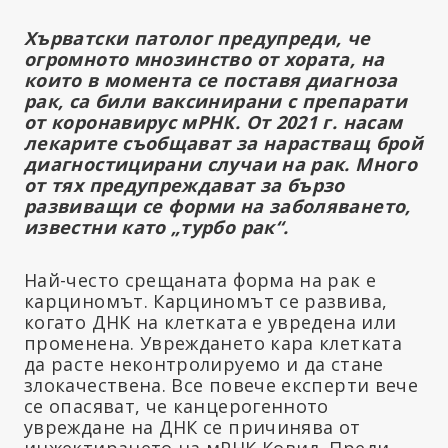
Хърватски патолог предупреди, че
огромното мнозинство от хората, на
които в момента се поставя диагноза
рак, са били ваксинирани с препарати
от коронавирус мРНК. От 2021 г. насам
лекарите съобщават за нарастващ брой
диагностицирани случаи на рак. Много
от тях предупреждават за бързо
развиващи се форми на заболяването,
известни като „турбо рак“.
Най-често срещаната форма на рак е
карциномът. Карциномът се развива,
когато ДНК на клетката е увредена или
променена. Увреждането кара клетката
да расте неконтролируемо и да стане
злокачествена. Все повече експерти вече
се опасяват, че канцерогенното
увреждане на ДНК се причинява от
инжектирането на мРНК Ковид. Преди