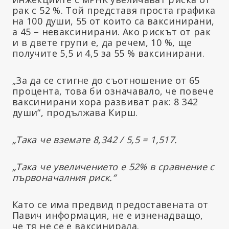
рак с 52 %. Той представя проста графика
на 100 души, 55 от които са ваксинирани,
а 45 – неваксинирани. Ако рискът от рак
и в двете групи е, да речем, 10 %, ще
получите 5,5 и 4,5 за 55 % ваксинирани.
„За да се стигне до съотношение от 65
процента, това би означавало, че повече
ваксинирани хора развиват рак: 8 342
души“, продължава Кирш.
„Така че вземате 8,342 / 5,5 = 1,517.
„Така че увеличението е 52% в сравнение с
първоначалния риск.“
Като се има предвид предоставената от
Павич информация, не е изненадващо,
че тя не се е ваксинирала.