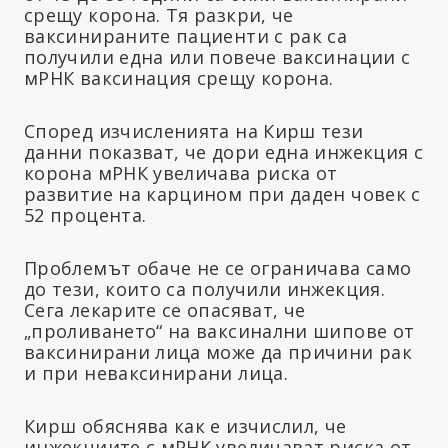
срещу корона. Тя разкри, че
ваксинираните пациенти с рак са
получили една или повече ваксинации с
мРНК ваксинация срещу корона.
Според изчисленията на Кирш тези
данни показват, че дори една инжекция с
корона мРНК увеличава риска от
развитие на карцином при даден човек с
52 процента.
Проблемът обаче не се ограничава само
до тези, които са получили инжекция.
Сега лекарите се опасяват, че
„проливането“ на ваксинални шипове от
ваксинирани лица може да причини рак
и при неваксинирани лица.
Кирш обяснява как е изчислил, че
инжекциите с мРНК увеличават риска от