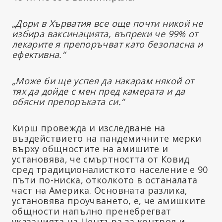
„Дори в Хърватия все още почти никой не
избира ваксинацията, въпреки че 99% от
лекарите я препоръчват като безопасна и
ефективна.“
„Може би ще успея да накарам някой от
тях да дойде с мен пред камерата и да
обясни препоръката си.“
Кирш провежда и изследване на
въздействието на пандемичните мерки
върху общностите на амишите и
установява, че смъртността от Ковид
сред традиционалисткото население е 90
пъти по-ниска, отколкото в останалата
част на Америка. Основната разлика,
установява проучването, е, че амишките
общности напълно пренебрегват
указанията на Центъра за контрол и