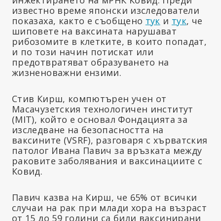
известно време японски изследователи
показаха, както е съобщено
тук
и
тук
, че
шиповете на ваксината нарушават
рибозомите в клетките, в които попадат,
и по този начин потискат или
предотвратяват образуването на
жизненоважни ензими.
Стив Кирш, компютърен учен от
Масачузетския технологичен институт
(MIT), който е основал Фондацията за
изследване на безопасността на
ваксините (VSRF), разговаря с хърватския
патолог Ивана Павич за връзката между
раковите заболявания и ваксинациите с
Ковид.
Павич казва на Кирш, че 65% от всички
случаи на рак при млади хора на възраст
от 15 до 59 години са били ваксинирани