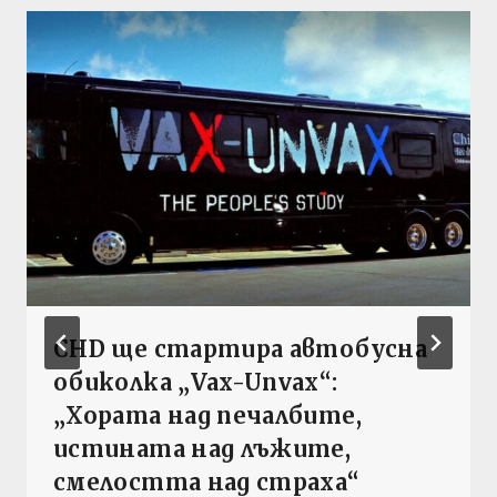
CHD ще стартира автобусна
обиколка „Vax-Unvax“:
„Хората над печалбите,
истината над лъжите,
смелостта над страха“