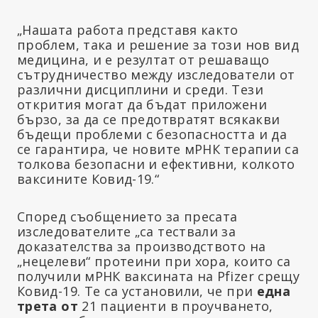
„Нашата работа представя както
проблем, така и решение за този нов вид
медицина, и е резултат от решаващо
сътрудничество между изследователи от
различни дисциплини и среди. Тези
открития могат да бъдат приложени
бързо, за да се предотвратят всякакви
бъдещи проблеми с безопасността и да
се гарантира, че новите мРНК терапии са
толкова безопасни и ефективни, колкото
ваксините Ковид-19.“
Според съобщението за пресата
изследователите „са тествали за
доказателства за производството на
„нецелеви“ протеини при хора, които са
получили мРНК ваксината на Pfizer срещу
Ковид-19. Те са установили, че при
една
трета от
21 пациенти в проучването,