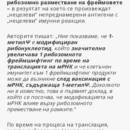
рибозомно разместване на фреймовете
–
в резултат на което се произвеждат
„нецелеви“ непреднамерени антигени с
„нецелеви“ имунни реакции.
Авторите пишат: „
Ние показваме, че
1-
метилΨ
е
модифициран
рибонуклеотид
, който
значително
увеличава 1 рибозомното
фреймшифтинг по време на
транслацията на мРНК
и че клетъчен
имунитет към 1 фреймшифтинг продукти
може да възникне
след ваксинация с
мРНК, съдържаща 1-метилΨ.
Доколкото
ни е известно, това е първият доклад, в
който се посочва, че модификацията на
мРНК влияе върху рибозомното
преместване на рамките.“
По време на процеса на транслация,