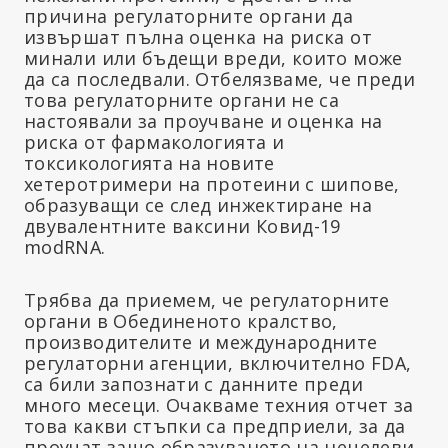
причина регулаторните органи да
извършат пълна оценка на риска от
минали или бъдещи вреди, които може
да са последвали. Отбелязваме, че преди
това регулаторните органи не са
настоявали за проучване и оценка на
риска от фармакологията и
токсикологията на новите
хетеротримери на протеини с шипове,
образуващи се след инжектиране на
двувалентните ваксини Ковид-19
modRNA.
Трябва да приемем, че регулаторните
органи в Обединеното кралство,
производителите и международните
регулаторни агенции, включително FDA,
са били запознати с данните преди
много месеци. Очакваме техния отчет за
това какви стъпки са предприели, за да
проучат защо образуването на нецелеви