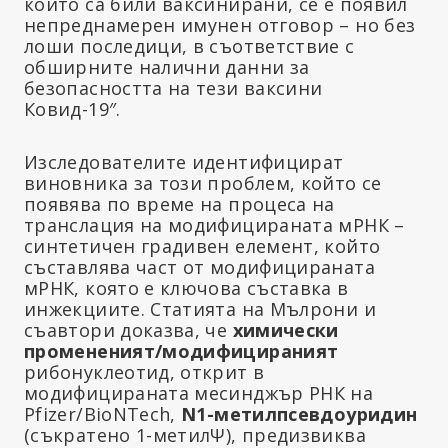
които са били ваксинирани, се е появил
непреднамерен имунен отговор – но без
лоши последици, в съответствие с
обширните налични данни за
безопасността на тези ваксини
Ковид-19″.
Изследователите идентифицират
виновника за този проблем, който се
появява по време на процеса на
транслация на модифицираната мРНК –
синтетичен градивен елемент, който
съставлява част от модифицираната
мРНК, която е ключова съставка в
инжекциите. Статията на Мълрони и
съавтори доказва, че
химически
промененият/модифицираният
рибонуклеотид, открит в
модифицираната месинджър РНК на
Pfizer/BioNTech,
N1-метилпсевдоуридин
(съкратено 1-метилΨ), предизвиква