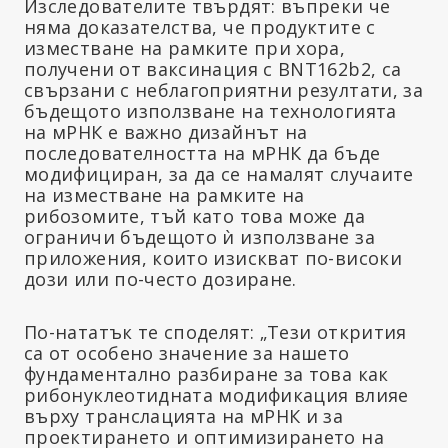
Изследователите твърдят: въпреки че
няма доказателства, че продуктите с
изместване на рамките при хора,
получени от ваксинация с BNT162b2, са
свързани с неблагоприятни резултати, за
бъдещото използване на технологията
на мРНК е важно дизайнът на
последователността на мРНК да бъде
модифициран, за да се намалят случаите
на изместване на рамките на
рибозомите, тъй като това може да
ограничи бъдещото ѝ използване за
приложения, които изискват по-високи
дози или по-често дозиране.
По-нататък те споделят: „Тези открития
са от особено значение за нашето
фундаментално разбиране за това как
рибонуклеотидната модификация влияе
върху транслацията на мРНК и за
проектирането и оптимизирането на