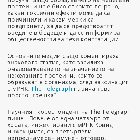
протеини не е било открито по-рано,
какви токсични ефекти може да са
причинили и какви мерки са
предприети, за да се предотвратят
вредите в бъдеще и да се информира
обществеността за тези констатации.“
Основните медии също коментираха
знаковата статия, като засилиха
омаловажаването на значението на
нежеланите протеини, които се
образуват в организма, след ваксинация
с мРНК.
The Telegraph
нарича това
просто „грешка“.
Научният кореспондент на The Telegraph
пише: „Повече от една четвърт от
хората, инжектирани с мРНК Ковид
инжекциите, са претърпели
непреднамерен имунен отговор,