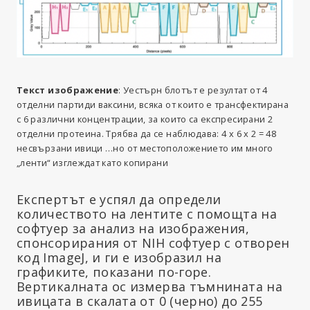
Текст изображение
: Уестърн блотът е резултат от 4
отделни партиди ваксини, всяка от които е трансфектирана
с 6 различни концентрации, за които са експресирани 2
отделни протеина. Трябва да се наблюдава: 4 x 6 x 2 = 48
несвързани ивици …но от местоположението им много
„ленти“ изглеждат като копирани
Експертът е успял да определи
количеството на лентите с помощта на
софтуер за анализ на изображения,
спонсорирания от NIH софтуер с отворен
код ImageJ, и ги е изобразил на
графиките, показани по-горе.
Вертикалната ос измерва тъмнината на
ивицата в скалата от 0 (черно) до 255