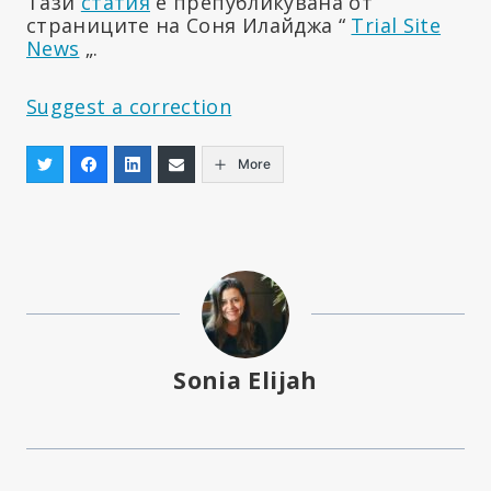
Тази
статия
е препубликувана от
страниците на Соня Илайджа “
Trial Site
News
„.
Suggest a correction
More
Sonia Elijah