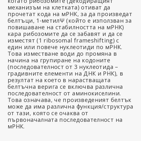
когато рибозомите (декодиращият
механизъм на клетката) отиват да
прочетат кода на мРНК, за да произведат
белтъци, 1-метилΨ (който е използван за
повишаване на стабилността на мРНК)
кара рибозомите да се забавят и да се
изместят (1 ribosomal frameshifting) с
един или повече нуклеотиди по мРНК.
Това изместване води до промяна в
начина на групиране на кодоните
(последователност от 3 нуклеотида –
градивните елементи на ДНК и РНК), в
резултат на което в нарастващата
белтъчна верига се включва различна
последователност от аминокиселини.
Това означава, че произведеният белтък
може да има различна функция/структура
от тази, която се очаква от
първоначалната последователност на
мРНК.