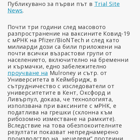
Публикувано за първи път в
Trial Site
News
.
Почти три години след масовото
разпространение на ваксините Ковид-19
с мРНК на Pfizer/BioNTech и след като
милиарди дози са били приложени на
почти всички възрастови групи от
населението, включително на бременни
и кърмачки, едно забележително
проучване на
Mulroney и сътр. от
Университета в Кеймбридж, в
сътрудничество с изследователи от
университетите в Кент, Оксфорд и
Ливърпул, доказа, че технологията,
използвана при ваксините с мРНК, е
податлива на грешки (склонна към
рибозомно изместване на рамките).
Вследствие на това обезпокоителните
резултати показват непреднамерено
производство на „нецелеви“ протеини,