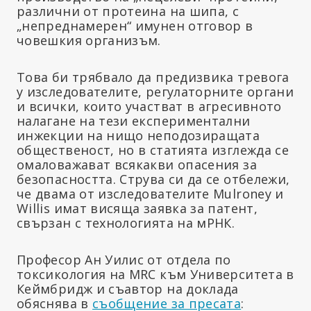
различни от протеина на шипа, с
„непреднамерен“ имунен отговор в
човешкия организъм.
Това би трябвало да предизвика тревога
у изследователите, регулаторните органи
и всички, които участват в агресивното
налагане на тези експериментални
инжекции на нищо неподозиращата
общественост, но в статията изглежда се
омаловажават всякакви опасения за
безопасността. Струва си да се отбележи,
че двама от изследователите Mulroney и
Willis имат висяща заявка за патент,
свързан с технологията на мРНК.
Професор Ан Уилис от отдела по
токсикология на MRC към Университета в
Кеймбридж и съавтор на доклада
обяснява в
съобщение за пресата
: