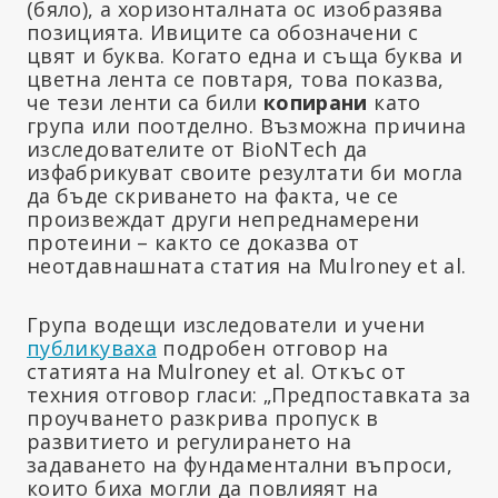
(бяло), а хоризонталната ос изобразява
позицията. Ивиците са обозначени с
цвят и буква. Когато една и съща буква и
цветна лента се повтаря, това показва,
че тези ленти са били
копирани
като
група или поотделно. Възможна причина
изследователите от BioNTech да
изфабрикуват своите резултати би могла
да бъде скриването на факта, че се
произвеждат други непреднамерени
протеини – както се доказва от
неотдавнашната статия на Mulroney et al.
Група водещи изследователи и учени
публикуваха
подробен отговор на
статията на Mulroney et al. Откъс от
техния отговор гласи: „Предпоставката за
проучването разкрива пропуск в
развитието и регулирането на
задаването на фундаментални въпроси,
които биха могли да повлияят на