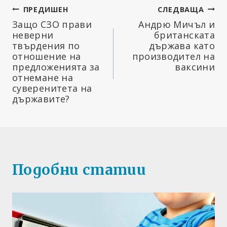
Навигация
ПРЕДИШЕН
СЛЕДВАЩА
Защо СЗО прави
Андрю Мичъл и
неверни
британската
твърдения по
държава като
отношение на
производител на
предложенията за
ваксини
отнемане на
суверенитета на
държавите?
Подобни статии