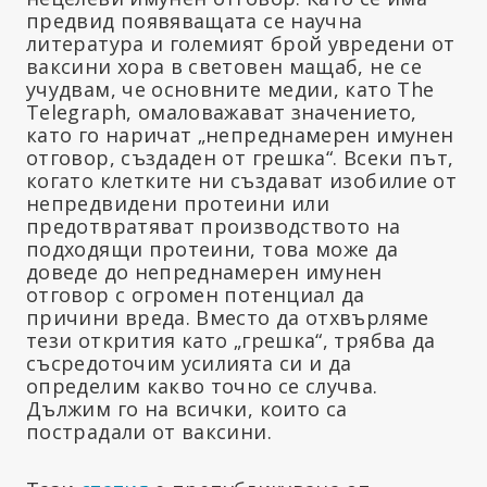
предвид появяващата се научна
литература и големият брой увредени от
ваксини хора в световен мащаб, не се
учудвам, че основните медии, като The
Telegraph, омаловажават значението,
като го наричат „непреднамерен имунен
отговор, създаден от грешка“. Всеки път,
когато клетките ни създават изобилие от
непредвидени протеини или
предотвратяват производството на
подходящи протеини, това може да
доведе до непреднамерен имунен
отговор с огромен потенциал да
причини вреда. Вместо да отхвърляме
тези открития като „грешка“, трябва да
съсредоточим усилията си и да
определим какво точно се случва.
Дължим го на всички, които са
пострадали от ваксини.