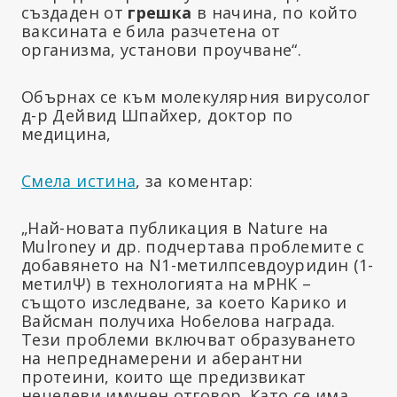
създаден от
грешка
в начина, по който
ваксината е била разчетена от
организма, установи проучване“.
Обърнах се към молекулярния вирусолог
д-р Дейвид Шпайхер, доктор по
медицина,
Смела истина
, за коментар:
„Най-новата публикация в Nature на
Mulroney и др. подчертава проблемите с
добавянето на N1-метилпсевдоуридин (1-
метилΨ) в технологията на мРНК –
същото изследване, за което Карико и
Вайсман получиха Нобелова награда.
Тези проблеми включват образуването
на непреднамерени и аберантни
протеини, които ще предизвикат
нецелеви имунен отговор. Като се има