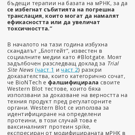
бъдещи терапии на базата на мРНК, за да
се избегнат събитията на погрешна
транслация, които могат да намалят
ефикасността или да увеличат
токсичността.“
В началото на тази година избухна
скандалът „Блотгейт“, известен в
социалните медии като #Blotgate. Моят
задълбочен разследващ доклад за
Trial
Site News
(част 1
и
част 2
) разкри
доказателства, които категорично сочат,
че BioNTech е
фалшифицирала
своите
Western Blot тестове, които бяха
използвани за доказване на верността на
техния продукт пред регулаторните
органи. Western Blot се използва за
идентифициране на определени
протеини, в този случай това е
ваксиналният протеин spike,
експресиран от модифицираната мРНК в