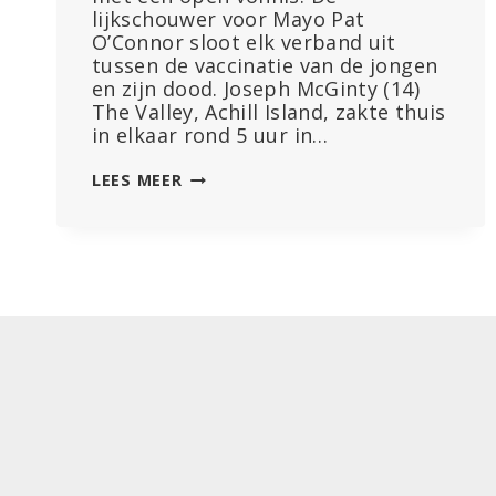
lijkschouwer voor Mayo Pat
O’Connor sloot elk verband uit
tussen de vaccinatie van de jongen
en zijn dood. Joseph McGinty (14)
The Valley, Achill Island, zakte thuis
in elkaar rond 5 uur in…
OPEN
LEES MEER
VONNIS
BIJ
ONDERZOEK
NAAR
DOOD
VAN
TIENER
IN
MAYO
DIE
STIERF
NA
VACCINATIE