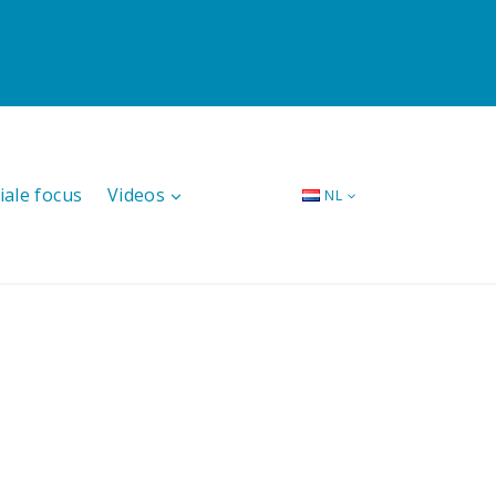
iale focus
Videos
NL