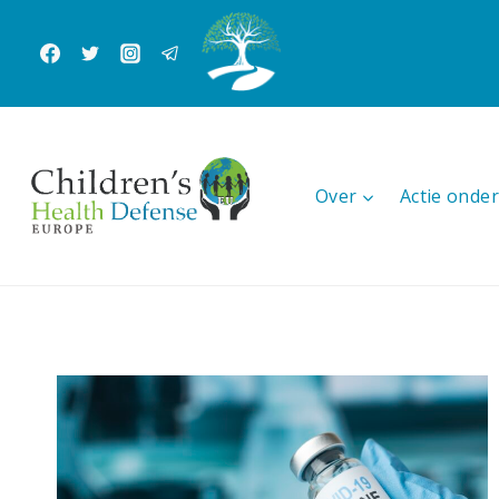
Doorgaan
naar
inhoud
Over
Actie ond