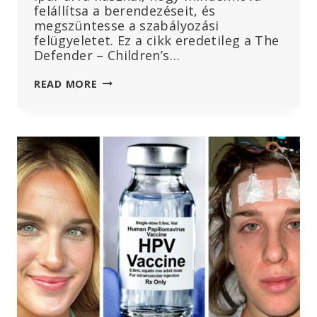
felállítsa a berendezéseit, és
megszüntesse a szabályozási
felügyeletet. Ez a cikk eredetileg a The
Defender – Children’s…
KÖZHASZNÚ
READ MORE
VAGY
NAGY
NYERESÉG
A
NAGY
TÁVKÖZLÉSI
CÉGEKNEK?
ITT
VAN,
MI
HAJTJA
VALÓJÁBAN
AZ
5G
BEVEZETÉSÉT.