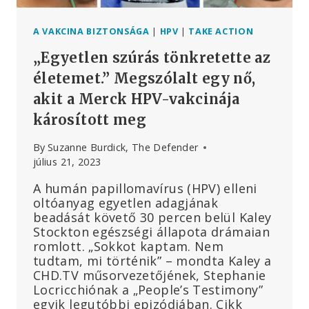
A VAKCINA BIZTONSÁGA
|
HPV
|
TAKE ACTION
„Egyetlen szúrás tönkretette az
életemet.” Megszólalt egy nő,
akit a Merck HPV-vakcinája
károsított meg
By
Suzanne Burdick, The Defender
július 21, 2023
A humán papillomavírus (HPV) elleni
oltóanyag egyetlen adagjának
beadását követő 30 percen belül Kaley
Stockton egészségi állapota drámaian
romlott. „Sokkot kaptam. Nem
tudtam, mi történik” – mondta Kaley a
CHD.TV műsorvezetőjének, Stephanie
Locricchiónak a „People’s Testimony”
egyik legutóbbi epizódjában. Cikk