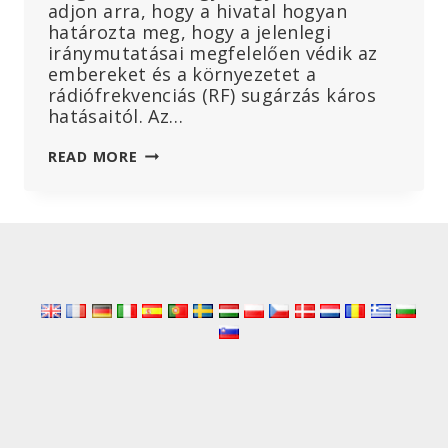
adjon arra, hogy a hivatal hogyan
határozta meg, hogy a jelenlegi
iránymutatásai megfelelően védik az
embereket és a környezetet a
rádiófrekvenciás (RF) sugárzás káros
hatásaitól. Az…
A
READ MORE
CHD
PETÍCIÓT
NYÚJT
BE
AZ
FCC-
NEK,
HOGY
„HAGYJA
ABBA
AZ
IDŐHÚZÁST”
A