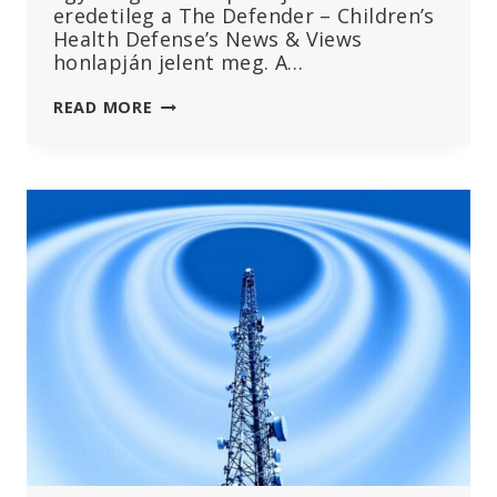
eredetileg a The Defender – Children’s
Health Defense’s News & Views
honlapján jelent meg. A…
„EGYETLEN
READ MORE
SZÚRÁS
TÖNKRETETTE
AZ
ÉLETEMET.”
MEGSZÓLALT
EGY
NŐ,
AKIT
A
MERCK
HPV-
VAKCINÁJA
KÁROSÍTOTT
MEG