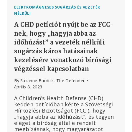
ELEKTROMÁGNESES SUGÁRZÁS ÉS VEZETÉK
NÉLKÜLI
A CHD petíciót nyújt be az FCC-
nek, hogy „hagyja abba az
időhúzást” a vezeték nélküli
sugárzás káros hatásainak
kezelésére vonatkozó bírósági
végzéssel kapcsolatban
By
Suzanne Burdick, The Defender
április 8, 2023
A Children’s Health Defense (CHD)
kedden petícióban kérte a Szövetségi
Hírközlési Bizottságot (FCC ), hogy
„hagyja abba az időhúzást”, és tegyen
eleget a bíróság által elrendelt
megbízásnak, hogy magyarázatot