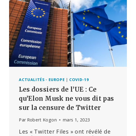
LICENCIÉE
POUR
AVOIR
SIGNALÉ
TROP
D’EFFETS
INDÉSIRABLES
AUX
VACCINS
ANTI-
COVID
ACTUALITÉS - EUROPE
|
COVID-19
Les dossiers de l’UE : Ce
qu’Elon Musk ne vous dit pas
sur la censure de Twitter
Par
Robert Kogon
mars 1, 2023
Les « Twitter Files » ont révélé de