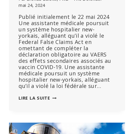
mai 24, 2024
Publié initialement le 22 mai 2024
Une assistante médicale poursuit
un système hospitalier new-
yorkais, alléguant qu’il a violé le
Federal False Claims Act en
omettant de compléter la
déclaration obligatoire au VAERS
des effets secondaires associés au
vaccin COVID-19. Une assistante
médicale poursuit un système
hospitalier new-yorkais, alléguant
qu’il a violé la loi fédérale sur…
UNE
LIRE LA SUITE
EMPLOYÉE
POURSUIT
L’HÔPITAL
QUI
L’A