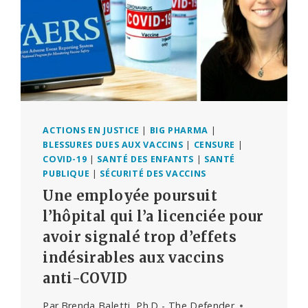
ACTIONS EN JUSTICE
|
BIG PHARMA
|
BLESSURES DUES AUX VACCINS
|
CENSURE
|
COVID-19
|
SANTÉ DES ENFANTS
|
SANTÉ
PUBLIQUE
|
SÉCURITÉ DES VACCINS
Une employée poursuit
l’hôpital qui l’a licenciée pour
avoir signalé trop d’effets
indésirables aux vaccins
anti-COVID
Par
Brenda Baletti, Ph.D - The Defender