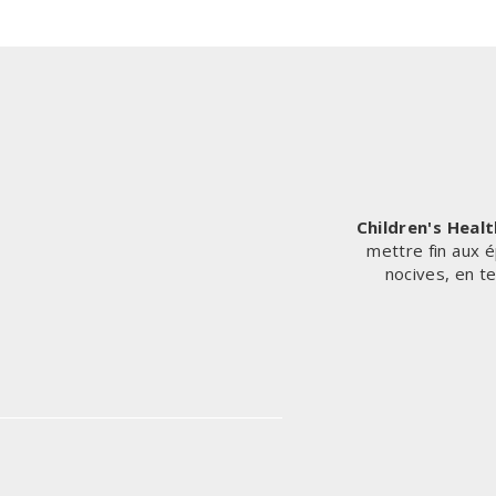
À
CENSURER,
VOUS
ÊTES
SUR
LA
VOIE
DE
LA
DYSTOPIE
Children's Heal
ET
mettre fin aux é
DU
nocives, en t
TOTALITARISME »,
DÉCLARE
RFK
JR.
À
UNE
COMMISSION
PARLEMENTAIRE