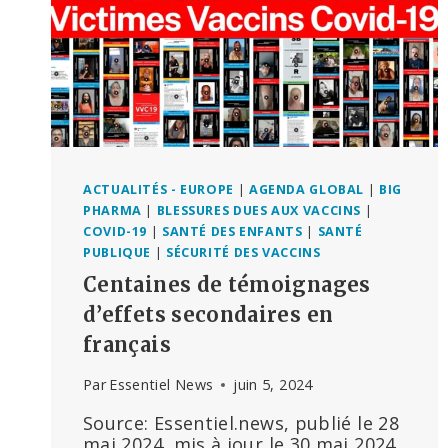
ACTUALITÉS - EUROPE
|
AGENDA GLOBAL
|
BIG
PHARMA
|
BLESSURES DUES AUX VACCINS
|
COVID-19
|
SANTÉ DES ENFANTS
|
SANTÉ
PUBLIQUE
|
SÉCURITÉ DES VACCINS
Centaines de témoignages
d’effets secondaires en
français
Par
Essentiel News
juin 5, 2024
Source: Essentiel.news, publié le 28
mai 2024, mis à jour le 30 mai 2024