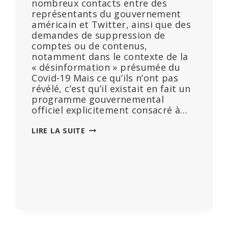
nombreux contacts entre des
représentants du gouvernement
américain et Twitter, ainsi que des
demandes de suppression de
comptes ou de contenus,
notamment dans le contexte de la
« désinformation » présumée du
Covid-19 Mais ce qu’ils n’ont pas
révélé, c’est qu’il existait en fait un
programme gouvernemental
officiel explicitement consacré à…
LES
LIRE LA SUITE
DOSSIERS
DE
L’UE
:
CE
QU’ELON
MUSK
NE
VOUS