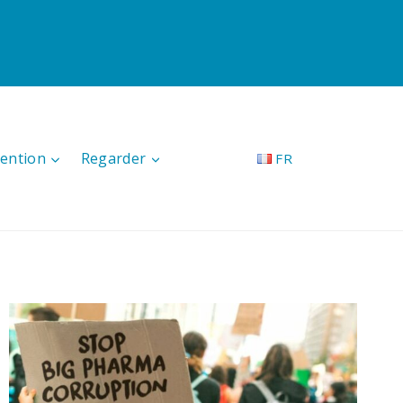
tention
Regarder
FR