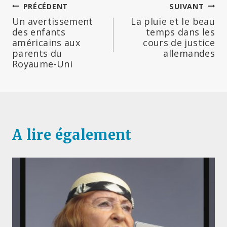
Navigation
PRÉCÉDENT
SUIVANT
Un avertissement
La pluie et le beau
de
des enfants
temps dans les
américains aux
cours de justice
l’article
parents du
allemandes
Royaume-Uni
A lire également