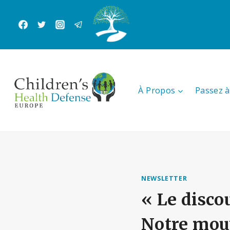
Aller
au
contenu
À Propos
Passez à 
NEWSLETTER
« Le discou
Notre mouv