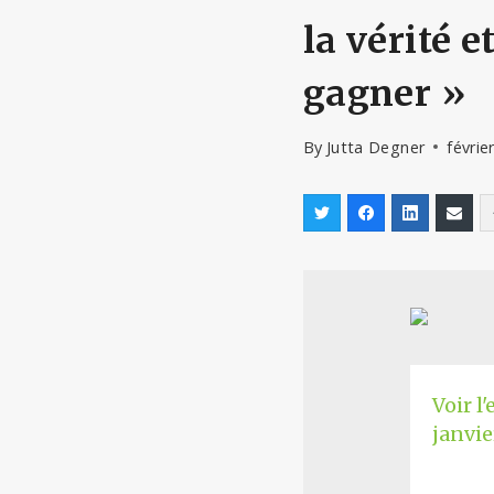
la vérité e
gagner »
By
Jutta Degner
févrie