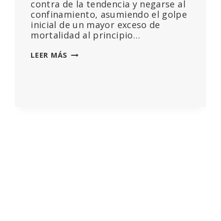
contra de la tendencia y negarse al
confinamiento, asumiendo el golpe
inicial de un mayor exceso de
mortalidad al principio…
SI
LEER MÁS
SUECIA
GANÓ,
¿POR
QUÉ
CAE
LA
NATALIDAD
SUECA?