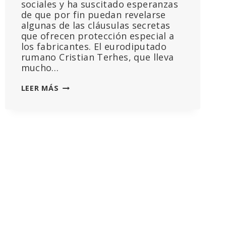
sociales y ha suscitado esperanzas
de que por fin puedan revelarse
algunas de las cláusulas secretas
que ofrecen protección especial a
los fabricantes. El eurodiputado
rumano Cristian Terhes, que lleva
mucho…
EL
LEER MÁS
CONTRATO
OCULTO
DE
LA
UE
CON
PFIZER-
BIONTECH