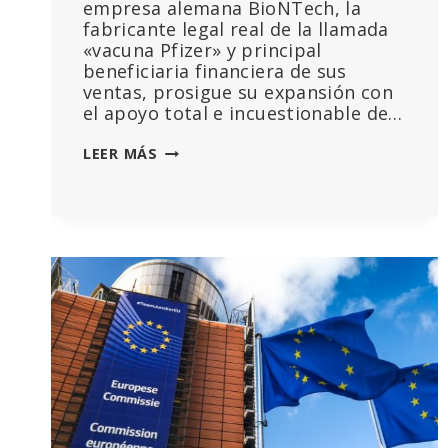
empresa alemana BioNTech, la
fabricante legal real de la llamada
«vacuna Pfizer» y principal
beneficiaria financiera de sus
ventas, prosigue su expansión con
el apoyo total e incuestionable de…
BIONTECH
LEER MÁS
VIAJA
A
ÁFRICA
CON
DINERO
PÚBLICO