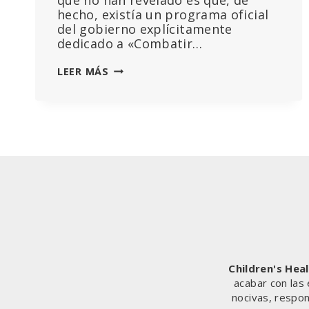
que no han revelado es que, de
hecho, existía un programa oficial
del gobierno explícitamente
dedicado a «Combatir…
LOS
LEER MÁS
ARCHIVOS
DE
LA
UE:
LO
QUE
ELON
MUSK
NO
TE
CUENTA
SOBRE
LA
Children's Hea
CENSURA
acabar con las
EN
nocivas, respon
TWITTER