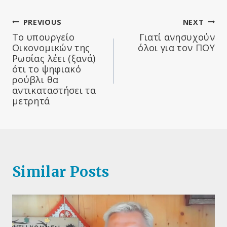
Πλοήγηση
PREVIOUS
NEXT
Το υπουργείο
Γιατί ανησυχούν
άρθρων
Οικονομικών της
όλοι για τον ΠΟΥ
Ρωσίας λέει (ξανά)
ότι το ψηφιακό
ρούβλι θα
αντικαταστήσει τα
μετρητά
Similar Posts