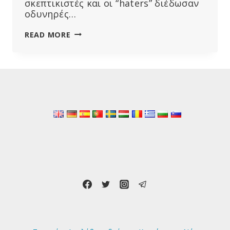
σκεπτικιστές και οι “haters” διέδωσαν
οδυνηρές…
ΤΟ
READ MORE
ΥΠΟΥΡΓΕΊΟ
ΟΙΚΟΝΟΜΙΚΏΝ
ΤΗΣ
ΡΩΣΊΑΣ
ΛΈΕΙ
(ΞΑΝΆ)
ΌΤΙ
ΤΟ
ΨΗΦΙΑΚΌ
ΡΟΎΒΛΙ
ΘΑ
ΑΝΤΙΚΑΤΑΣΤΉΣΕΙ
ΤΑ
ΜΕΤΡΗΤΆ