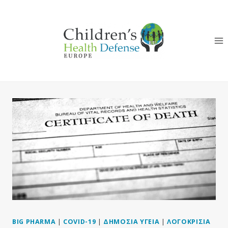
Skip
to
content
BIG PHARMA
|
COVID-19
|
ΔΗΜΌΣΙΑ ΥΓΕΊΑ
|
ΛΟΓΟΚΡΙΣΊΑ