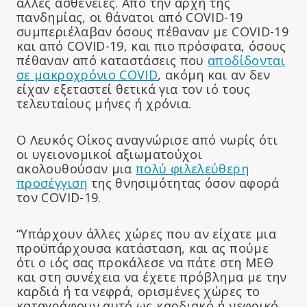
άλλες ασθένειες. Από την αρχή της
πανδημίας, οι θάνατοι από COVID-19
συμπεριέλαβαν όσους πέθαναν με COVID-19
και από COVID-19, και πιο πρόσφατα, όσους
πέθαναν από καταστάσεις που
αποδίδονται
σε μακροχρόνιο COVID
, ακόμη και αν δεν
είχαν εξεταστεί θετικά για τον ιό τους
τελευταίους μήνες ή χρόνια.
Ο Λευκός Οίκος αναγνώρισε από νωρίς ότι
οι υγειονομικοί αξιωματούχοι
ακολουθούσαν μια
πολύ φιλελεύθερη
προσέγγιση
της θνησιμότητας όσον αφορά
τον COVID-19.
“Υπάρχουν άλλες χώρες που αν είχατε μια
προϋπάρχουσα κατάσταση, και ας πούμε
ότι ο ιός σας προκάλεσε να πάτε στη ΜΕΘ
και στη συνέχεια να έχετε πρόβλημα με την
καρδιά ή τα νεφρά, ορισμένες χώρες το
καταγράφουν αυτό ως καρδιακό ή νεφρικό