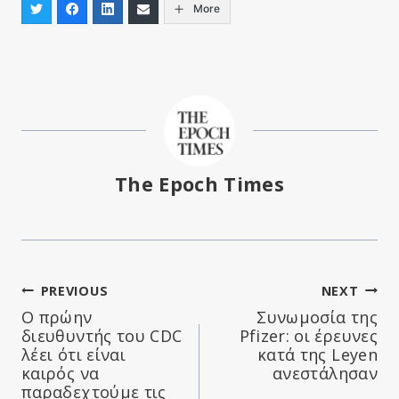
More
The Epoch Times
Πλοήγηση
PREVIOUS
NEXT
Ο πρώην
Συνωμοσία της
άρθρων
διευθυντής του CDC
Pfizer: οι έρευνες
λέει ότι είναι
κατά της Leyen
καιρός να
ανεστάλησαν
παραδεχτούμε τις