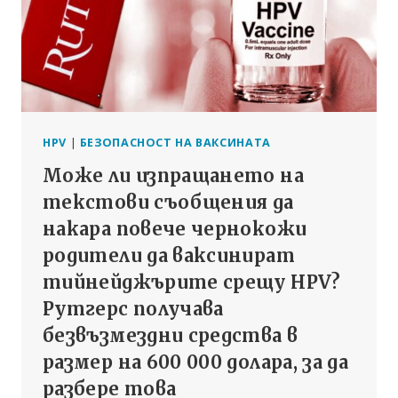
HPV
|
БЕЗОПАСНОСТ НА ВАКСИНАТА
Може ли изпращането на
текстови съобщения да
накара повече чернокожи
родители да ваксинират
тийнейджърите срещу HPV?
Рутгерс получава
безвъзмездни средства в
размер на 600 000 долара, за да
разбере това