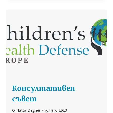
УНИЩОЖИ
ЖИВОТА
МИ“:
ЖЕНА,
ПОСТРАДАЛА
ОТ
ВАКСИНАТА
СРЕЩУ
HPV
НА
MERCK,
ПРОГОВАРЯ
Консултативен
съвет
От
Jutta Degner
юли 7, 2023