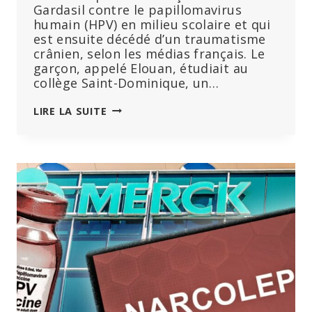
Gardasil contre le papillomavirus
humain (HPV) en milieu scolaire et qui
est ensuite décédé d’un traumatisme
crânien, selon les médias français. Le
garçon, appelé Elouan, étudiait au
collège Saint-Dominique, un…
LE
LIRE LA SUITE
DÉCÈS
D’UN
GARÇON
DE
12
ANS
EN
FRANCE
À
LA
SUITE
D’UNE
VACCINATION