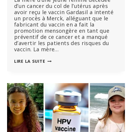
d’un cancer du col de l’utérus après
avoir reçu le vaccin Gardasil a intenté
un procès à Merck, alléguant que le
fabricant du vaccin en a fait la
promotion mensongère en tant que
préventif de ce cancer et a manqué
d’avertir les patients des risques du
vaccin. La mère…
LE
LIRE LA SUITE
VACCIN
GARDASIL
À
L’ORIGINE
D’UN
CANCER
QUI
A
EMPORTÉ
LA
VIE