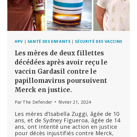
D’UNE
JEUNE
FEMME
DE
22
ANS,
SELON
HPV
|
SANTÉ DES ENFANTS
|
SÉCURITÉ DES VACCINS
UNE
Les mères de deux fillettes
PLAINTE
DÉPOSÉE
décédées après avoir reçu le
CONTRE
vaccin Gardasil contre le
LE
papillomavirus poursuivent
FABRICANT
Merck en justice.
Par
The Defender
février 21, 2024
Les mères d’Isabella Zuggi, âgée de 10
ans, et de Sydney Figueroa, âgée de 14
ans, ont intenté une action en justice
pour décès injustifiés contre Merck,