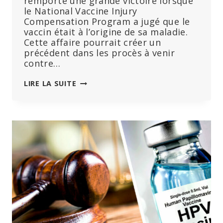
remporté une grande victoire lorsque
le National Vaccine Injury
Compensation Program a jugé que le
vaccin était à l’origine de sa maladie.
Cette affaire pourrait créer un
précédent dans les procès à venir
contre…
LE
LIRE LA SUITE
VACCIN
GARDASIL
DE
MERCK
CONTRE
LE
HPV
EST
À
L’ORIGINE
DE
LA
NARCOLEPSIE