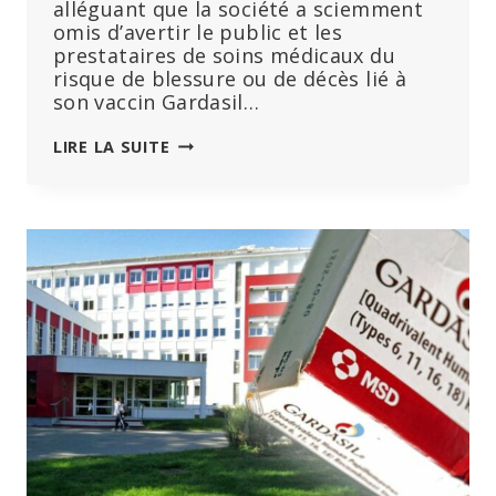
alléguant que la société a sciemment
omis d’avertir le public et les
prestataires de soins médicaux du
risque de blessure ou de décès lié à
son vaccin Gardasil…
LES
LIRE LA SUITE
MÈRES
DE
DEUX
FILLETTES
DÉCÉDÉES
APRÈS
AVOIR
REÇU
LE
VACCIN
GARDASIL
CONTRE
LE
PAPILLOMAVIRUS
POURSUIVENT