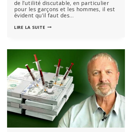
de l’utilité discutable, en particulier
pour les garçons et les hommes, il est
évident qu’il faut des…
VACCINATION
LIRE LA SUITE
CONTRE
LE
PAPILLOMAVIRUS
–
LA
COMBINAISON
DE
L’INDUSTRIE
PHARMACEUTIQUE
ET
DE
LA
MÉDECINE