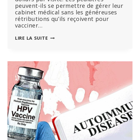
peuvent-ils se permettre de gérer leur
cabinet médical sans les généreuses
rétributions qu’ils reçoivent pour
vacciner…
« NOUS
LIRE LA SUITE
SOMMES
PAYÉS
POUR
VACCINER
VOS
ENFANTS »
:
UN
PÉDIATRE
RÉVÈLE
LES
DÉTAILS
DU
SYSTÈME
DE