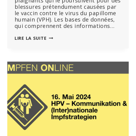
plaignants qui le poursuivent pour des
blessures prétendument causées par
le vaccin contre le virus du papillome
humain (VPH). Les bases de données,
qui comprennent des informations…
UN
LIRE LA SUITE
TRIBUNAL
ORDONNE
À
MERCK
DE
LUI
REMETTRE
SES
BASES
DE
DONNÉES
SUR
LES
EFFETS
INDÉSIRABLES