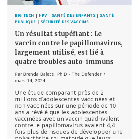
PAIEMENT
DE
BIG
BIG TECH
|
HPV
|
SANTÉ DES ENFANTS
|
SANTÉ
PHARMA
PUBLIQUE
|
SÉCURITÉ DES VACCINS
Un résultat stupéfiant : Le
vaccin contre le papillomavirus,
largement utilisé, est lié à
quatre troubles auto-immuns
Par
Brenda Baletti, Ph.D - The Defender
mars 14, 2024
Une étude comparant près de 2
millions d’adolescentes vaccinées et
non vaccinées sur une période de 10
ans a révélé que les adolescentes
vaccinées avec un vaccin quadrivalent
contre le papillomavirus avaient 4,4
fois plus de risques de développer une
polyarthrite rhumatoïde que leurs