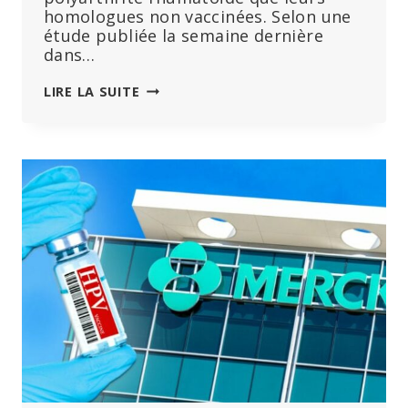
homologues non vaccinées. Selon une
étude publiée la semaine dernière
dans…
UN
LIRE LA SUITE
RÉSULTAT
STUPÉFIANT
:
LE
VACCIN
CONTRE
LE
PAPILLOMAVIRUS,
LARGEMENT
UTILISÉ,
EST
LIÉ
À
QUATRE
TROUBLES
AUTO-