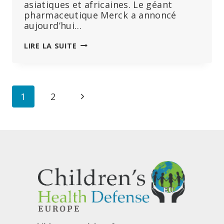
asiatiques et africaines. Le géant
pharmaceutique Merck a annoncé
aujourd’hui…
IMPERTURBABLE,
LIRE LA SUITE
MALGRÉ
140
PROCÈS,
MERCK
Navigation
Page
1
2
TESTERA
UN
de
suivante
VACCIN
ANTI-
page
HPV
À
DOSE
UNIQUE