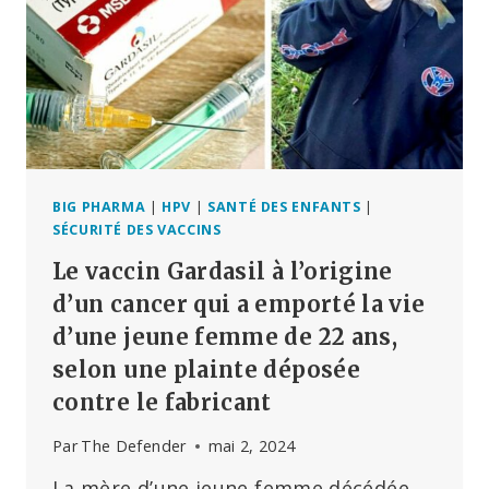
ESSAIS
DU
VACCIN
GARDASIL
CONTRE
LE
PAPILLOMAVIRUS
SANS
EN
INFORMER
BIG PHARMA
|
HPV
|
SANTÉ DES ENFANTS
|
LES
SÉCURITÉ DES VACCINS
PARTICIPANTS
Le vaccin Gardasil à l’origine
d’un cancer qui a emporté la vie
d’une jeune femme de 22 ans,
selon une plainte déposée
contre le fabricant
Par
The Defender
mai 2, 2024
La mère d’une jeune femme décédée