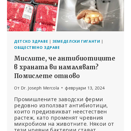
ДЕТСКО ЗДРАВЕ
|
ЗЕМЕДЕЛСКИ ГИГАНТИ
|
ОБЩЕСТВЕНО ЗДРАВЕ
Мислите, че антибиотиците
в храната ви намаляват?
Помислете отново
От
Dr. Joseph Mercola
февруари 13, 2024
Промишлените заводски ферми
редовно използват антибиотици,
които предизвикват неестествен
растеж, като променят чревния
микробиом на животните. Някои от
тези чревни бактерии стават