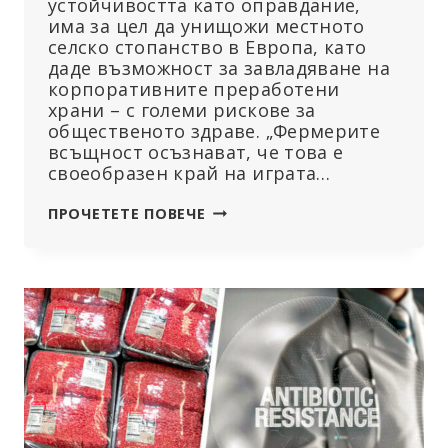
устойчивостта като оправдание,
има за цел да унищожи местното
селско стопанство в Европа, като
даде възможност за завладяване на
корпоративните преработени
храни – с големи рискове за
общественото здраве. „Фермерите
всъщност осъзнават, че това е
своеобразен край на играта…
ГЛЕДАЙТЕ:
ПРОЧЕТЕТЕ ПОВЕЧЕ
„ВОЙНАТА
СРЕЩУ
ФЕРМЕРИТЕ“
ЗАСТРАШАВА
ЕВРОПЕЙСКИЯ
ХРАНИТЕЛЕН
СУВЕРЕНИТЕТ
И
ЗДРАВЕ