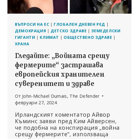
ВЪПРОСИ НА ЕС
|
ГЛОБАЛЕН ДНЕВЕН РЕД
|
ДЕМОКРАЦИЯ
|
ДЕТСКО ЗДРАВЕ
|
ЗЕМЕДЕЛСКИ
ГИГАНТИ
|
КЛИМАТ
|
ОБЩЕСТВЕНО ЗДРАВЕ
|
ХРАНА
Гледайте: „Войната срещу
фермерите“ застрашава
европейския хранителен
суверенитет и здраве
От
John-Michael Dumais, The Defender
февруари 27, 2024
Ирландският коментатор Айвор
Къминс заяви пред Ким Айверсен,
че подобна на конспирация „война
срещу фермерите“, използваща