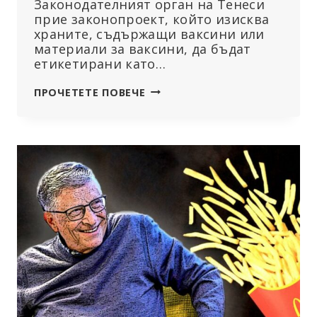
Законодателният орган на Тенеси
прие законопроект, който изисква
храните, съдържащи ваксини или
материали за ваксини, да бъдат
етикетирани като…
СЕНАТЪТ
ПРОЧЕТЕТЕ ПОВЕЧЕ
НА
ТЕНЕСИ
ПРИЕМА
ЗАКОНОПРОЕКТ,
НАСОЧЕН
КЪМ
ВАКСИНИТЕ
В
ХРАНИТЕ