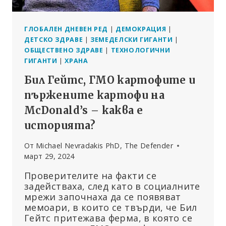
ГЛОБАЛЕН ДНЕВЕН РЕД
|
ДЕМОКРАЦИЯ
|
ДЕТСКО ЗДРАВЕ
|
ЗЕМЕДЕЛСКИ ГИГАНТИ
|
ОБЩЕСТВЕНО ЗДРАВЕ
|
ТЕХНОЛОГИЧНИ
ГИГАНТИ
|
ХРАНА
Бил Гейтс, ГМО картофите и
пържените картофи на
McDonald’s – каква е
историята?
От
Michael Nevradakis PhD, The Defender
март 29, 2024
Проверителите на факти се
задействаха, след като в социалните
мрежи започнаха да се появяват
мемоари, в които се твърди, че Бил
Гейтс притежава ферма, в която се