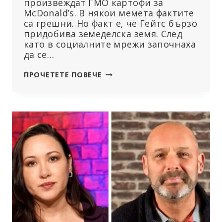
произвеждат ГМО картофи за
McDonald’s. В някои мемета фактите
са грешни. Но факт е, че Гейтс бързо
придобива земеделска земя. След
като в социалните мрежи започнаха
да се…
БИЛ
ПРОЧЕТЕТЕ ПОВЕЧЕ
ГЕЙТС,
ГМО
КАРТОФИТЕ
И
ПЪРЖЕНИТЕ
КАРТОФИ
НА
MCDONALD’S
–
КАКВА
Е
ИСТОРИЯТА?