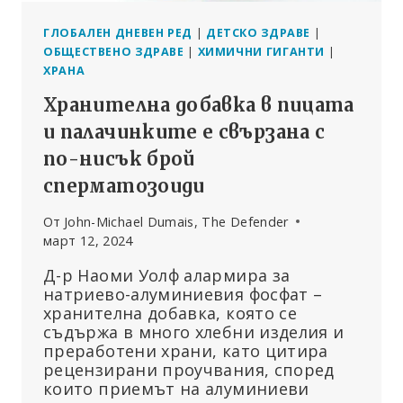
ГЛОБАЛЕН ДНЕВЕН РЕД
|
ДЕТСКО ЗДРАВЕ
|
ОБЩЕСТВЕНО ЗДРАВЕ
|
ХИМИЧНИ ГИГАНТИ
|
ХРАНА
Хранителна добавка в пицата
и палачинките е свързана с
по-нисък брой
сперматозоиди
От
John-Michael Dumais, The Defender
март 12, 2024
Д-р Наоми Уолф алармира за
натриево-алуминиевия фосфат –
хранителна добавка, която се
съдържа в много хлебни изделия и
преработени храни, като цитира
рецензирани проучвания, според
които приемът на алуминиеви