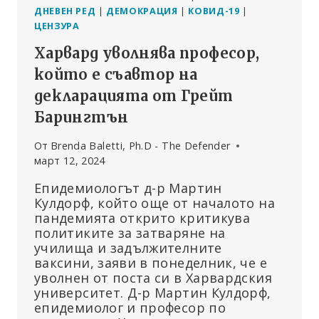
ДНЕВЕН РЕД
|
ДЕМОКРАЦИЯ
|
КОВИД-19
|
ЦЕНЗУРА
Харвард уволнява професор,
който е съавтор на
декларацията от Грейт
Барингтън
От
Brenda Baletti, Ph.D - The Defender
март 12, 2024
Епидемиологът д-р Мартин
Кулдорф, който още от началото на
пандемията открито критикува
политиките за затваряне на
училища и задължителните
ваксини, заяви в понеделник, че е
уволнен от поста си в Харвардския
университет. Д-р Мартин Кулдорф,
епидемиолог и професор по