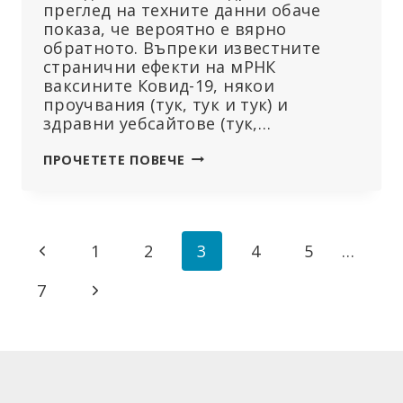
преглед на техните данни обаче
показа, че вероятно е вярно
обратното. Въпреки известните
странични ефекти на мРНК
ваксините Ковид-19, някои
проучвания (тук, тук и тук) и
здравни уебсайтове (тук,…
ПРОУЧВАНЕ
ПРОЧЕТЕТЕ ПОВЕЧЕ
ТВЪРДИ,
ЧЕ
КОВИД
ПРИЧИНЯВА
Навигация
Предишна
1
2
3
4
5
…
ПОВЕЧЕ
УВРЕЖДАНИЯ
на
страница
Следваща
7
НА
СЪРЦЕТО,
страницата
страница
ОТКОЛКОТО
ВАКСИНИТЕ
–
ЕТО