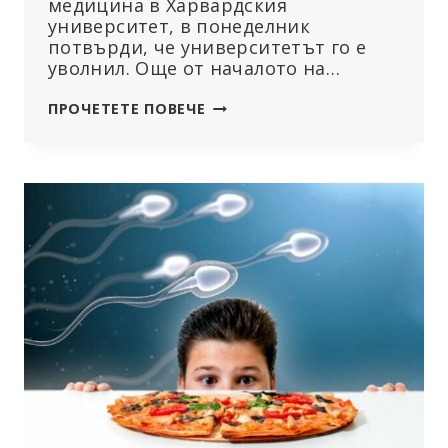
медицина в Харвардския
университет, в понеделник
потвърди, че университетът го е
уволнил. Още от началото на…
ХАРВАРД
ПРОЧЕТЕТЕ ПОВЕЧЕ
УВОЛНЯВА
ПРОФЕСОР,
КОЙТО
Е
СЪАВТОР
НА
ДЕКЛАРАЦИЯТА
ОТ
ГРЕЙТ
БАРИНГТЪН