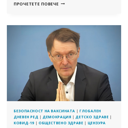
ГЛЕДАЙТЕ:
ПРОЧЕТЕТЕ ПОВЕЧЕ
„ВОЙНАТА
СРЕЩУ
ФЕРМЕРИТЕ“
ЗАСТРАШАВА
ЕВРОПЕЙСКИЯ
ХРАНИТЕЛЕН
СУВЕРЕНИТЕТ
И
ЗДРАВЕ
БЕЗОПАСНОСТ НА ВАКСИНАТА
|
ГЛОБАЛЕН
ДНЕВЕН РЕД
|
ДЕМОКРАЦИЯ
|
ДЕТСКО ЗДРАВЕ
|
КОВИД-19
|
ОБЩЕСТВЕНО ЗДРАВЕ
|
ЦЕНЗУРА