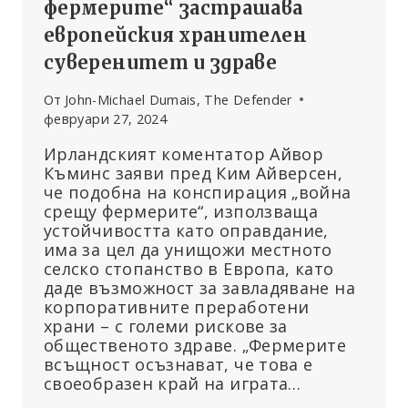
фермерите“ застрашава
европейския хранителен
суверенитет и здраве
От
John-Michael Dumais, The Defender
февруари 27, 2024
Ирландският коментатор Айвор
Къминс заяви пред Ким Айверсен,
че подобна на конспирация „война
срещу фермерите“, използваща
устойчивостта като оправдание,
има за цел да унищожи местното
селско стопанство в Европа, като
даде възможност за завладяване на
корпоративните преработени
храни – с големи рискове за
общественото здраве. „Фермерите
всъщност осъзнават, че това е
своеобразен край на играта…