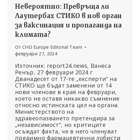
Невероятно: Превръща ли
Лаутербах СТИКО в нов орган
за ваксинация и пропаганда на
климата?
От
CHD Europe Editorial Team
февруари 27, 2024
Източник: report24.news, Ванеса
Ренър, 27 февруари 2024 г
Дванадесет от 17-те „експерти“ на
СТИКО ще бъдат заменени от 14
нови членове в края на февруари,
което не оставя никакво съмнение
относно истинската цел на органа.
Министерството на
здравеопазването претендира за
„независимост“, но критиците
осъждат факта, че в него членуват
предимно фармацевтични лобисти