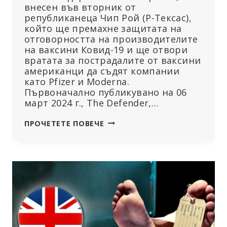
внесен във вторник от
републиканеца Чип Рой (Р-Тексас),
който ще премахне защитата на
отговорността на производителите
на ваксини Ковид-19 и ще отвори
вратата за пострадалите от ваксини
американци да съдят компании
като Pfizer и Moderna.
Първоначално публикувано на 06
март 2024 г., The Defender,…
НОВ
ПРОЧЕТЕТЕ ПОВЕЧЕ
ЗАКОН
ЩЕ
НАПРАВИ
ПРОИЗВОДИТЕЛИТЕ
НА
ВАКСИНИ
КОВИД
ОТГОВОРНИ
ЗА