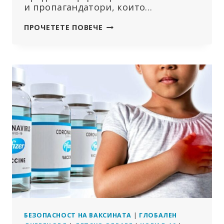
и пропагандатори, които…
НЕВЕРОЯТНО:
ПРОЧЕТЕТЕ ПОВЕЧЕ
ПРЕВРЪЩА
ЛИ
ЛАУТЕРБАХ
СТИКО
В
НОВ
ОРГАН
ЗА
ВАКСИНАЦИЯ
И
ПРОПАГАНДА
НА
КЛИМАТА?
БЕЗОПАСНОСТ НА ВАКСИНАТА
|
ГЛОБАЛЕН