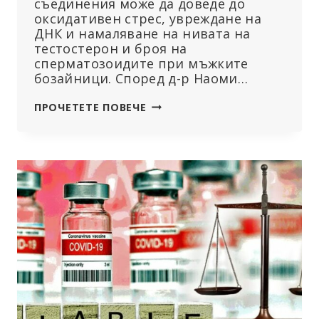
съединения може да доведе до
оксидативен стрес, увреждане на
ДНК и намаляване на нивата на
тестостерон и броя на
сперматозоидите при мъжките
бозайници. Според д-р Наоми…
ХРАНИТЕЛНА
ПРОЧЕТЕТЕ ПОВЕЧЕ
ДОБАВКА
В
ПИЦАТА
И
ПАЛАЧИНКИТЕ
Е
СВЪРЗАНА
С
ПО-
НИСЪК
БРОЙ
СПЕРМАТОЗОИДИ