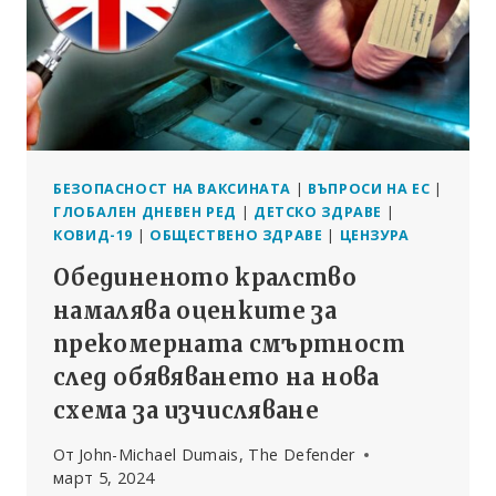
НАРАНЯВАНИЯ
И
СМЪРТНИ
СЛУЧАИ
БЕЗОПАСНОСТ НА ВАКСИНАТА
|
ВЪПРОСИ НА ЕС
|
ГЛОБАЛЕН ДНЕВЕН РЕД
|
ДЕТСКО ЗДРАВЕ
|
КОВИД-19
|
ОБЩЕСТВЕНО ЗДРАВЕ
|
ЦЕНЗУРА
Обединеното кралство
намалява оценките за
прекомерната смъртност
след обявяването на нова
схема за изчисляване
От
John-Michael Dumais, The Defender
март 5, 2024