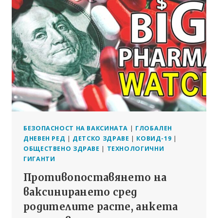
СМЪРТНОСТ
СЛЕД
ОБЯВЯВАНЕТО
НА
НОВА
СХЕМА
ЗА
ИЗЧИСЛЯВАНЕ
БЕЗОПАСНОСТ НА ВАКСИНАТА
|
ГЛОБАЛЕН
ДНЕВЕН РЕД
|
ДЕТСКО ЗДРАВЕ
|
КОВИД-19
|
ОБЩЕСТВЕНО ЗДРАВЕ
|
ТЕХНОЛОГИЧНИ
ГИГАНТИ
Противопоставянето на
ваксинирането сред
родителите расте, анкета