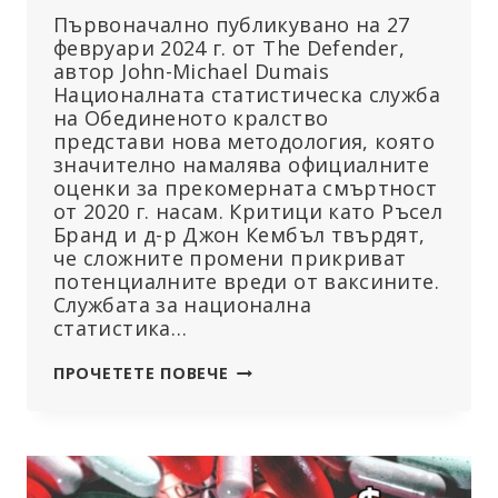
Първоначално публикувано на 27
февруари 2024 г. от The Defender,
автор John-Michael Dumais
Националната статистическа служба
на Обединеното кралство
представи нова методология, която
значително намалява официалните
оценки за прекомерната смъртност
от 2020 г. насам. Критици като Ръсел
Бранд и д-р Джон Кембъл твърдят,
че сложните промени прикриват
потенциалните вреди от ваксините.
Службата за национална
статистика…
ОБЕДИНЕНОТО
ПРОЧЕТЕТЕ ПОВЕЧЕ
КРАЛСТВО
НАМАЛЯВА
ОЦЕНКИТЕ
ЗА
ПРЕКОМЕРНАТА