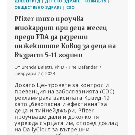
ДНЕВЕН РЕД
|
ДЕТСКО ЗДРАВЕ
|
КОВИД-19
|
ОБЩЕСТВЕНО ЗДРАВЕ
|
СЗО
Pfizer тихо проучва
миокардит при деца месец
преди FDA да разреши
инжекциите Ковид за деца на
възраст 5-11 години
От
Brenda Baletti, Ph.D - The Defender
февруари 27, 2024
Докато Центровете за контрол и
превенция на заболяванията (CDC)
рекламираха ваксината Ковид-19
като „безопасна и ефективна“ за
деца и тийнейджъри, Pfizer
проучваше дали и доколко тя
уврежда сърцата им, според доклад
на DailyClout за вътрешни