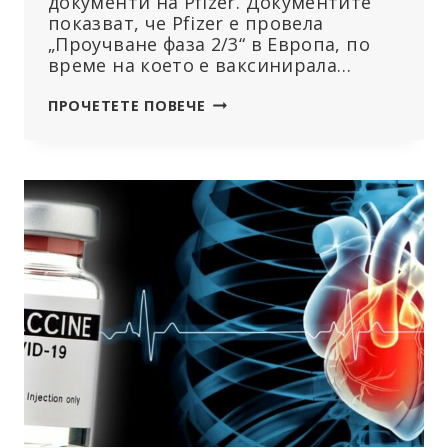
документи на Pfizer. Документите
показват, че Pfizer е провела
„Проучване фаза 2/3“ в Европа, по
време на което е ваксинирала…
PFIZER
ПРОЧЕТЕТЕ ПОВЕЧЕ
ТИХО
ПРОУЧВА
МИОКАРДИТ
ПРИ
ДЕЦА
МЕСЕЦ
ПРЕДИ
FDA
ДА
РАЗРЕШИ
ИНЖЕКЦИИТЕ
КОВИД
ЗА
ДЕЦА
НА
ВЪЗРАСТ