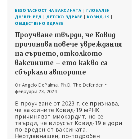
5-
11
БЕЗОПАСНОСТ НА ВАКСИНАТА
|
ГЛОБАЛЕН
ГОДИНИ
ДНЕВЕН РЕД
|
ДЕТСКО ЗДРАВЕ
|
КОВИД-19
|
ОБЩЕСТВЕНО ЗДРАВЕ
Проучване твърди, че Ковид
причинява повече увреждания
на сърцето, отколкото
ваксините – ето какво са
сбъркали авторите
От
Angelo DePalma, Ph.D. The Defender
февруари 23, 2024
В проучване от 2023 г. се признава,
че ваксините Ковид-19 мРНК
причиняват миокардит, но се
твърди, че вирусът Ковид-19 е дори
по-вреден от ваксината.
Неотдавнашен, по-подробен