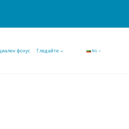
циален фокус
Гледайте
BG