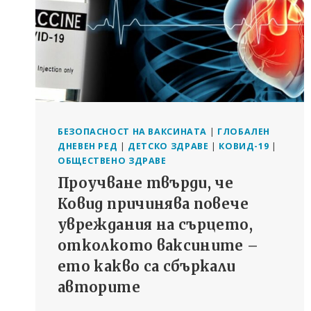
БЕЗОПАСНОСТ НА ВАКСИНАТА
|
ГЛОБАЛЕН
ДНЕВЕН РЕД
|
ДЕТСКО ЗДРАВЕ
|
КОВИД-19
|
ОБЩЕСТВЕНО ЗДРАВЕ
Проучване твърди, че
Ковид причинява повече
увреждания на сърцето,
отколкото ваксините –
ето какво са сбъркали
авторите