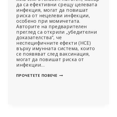
да са ефективни срещу целевата
инфекция, могат да повишат
риска от нецелеви инфекции,
особено при момичетата.
Авторите на предварителен
преглед са открили „убедителни
доказателства“, че
неспецифичните ефекти (НСЕ)
върху имунната система, които
се появяват след ваксинация,
могат да повишат риска от
инфекции…
НЯКОИ
ПРОЧЕТЕТЕ ПОВЕЧЕ
ВИДОВЕ
ВАКСИНИ
СА
СВЪРЗАНИ
С
ПОВИШЕН
РИСК