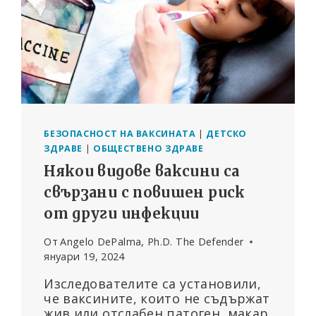
БЕЗОПАСНОСТ НА ВАКСИНАТА
|
ДЕТСКО
ЗДРАВЕ
|
ОБЩЕСТВЕНО ЗДРАВЕ
Някои видове ваксини са
свързани с повишен риск
от други инфекции
От
Angelo DePalma, Ph.D. The Defender
януари 19, 2024
Изследователите са установили,
че ваксините, които не съдържат
жив или отслабен патоген, макар