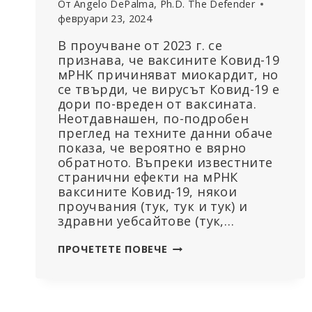
От
Angelo DePalma, Ph.D. The Defender
февруари 23, 2024
В проучване от 2023 г. се
признава, че ваксините Ковид-19
мРНК причиняват миокардит, но
се твърди, че вирусът Ковид-19 е
дори по-вреден от ваксината.
Неотдавнашен, по-подробен
преглед на техните данни обаче
показа, че вероятно е вярно
обратното. Въпреки известните
странични ефекти на мРНК
ваксините Ковид-19, някои
проучвания (тук, тук и тук) и
здравни уебсайтове (тук,…
ПРОУЧВАНЕ
ПРОЧЕТЕТЕ ПОВЕЧЕ
ТВЪРДИ,
ЧЕ
КОВИД
ПРИЧИНЯВА