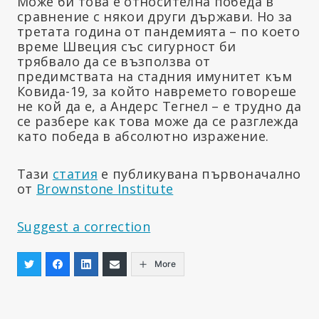
Може би това е относителна победа в
сравнение с някои други държави. Но за
третата година от пандемията – по което
време Швеция със сигурност би
трябвало да се възползва от
предимствата на стадния имунитет към
Ковида-19, за който навремето говореше
не кой да е, а Андерс Тегнел – е трудно да
се разбере как това може да се разглежда
като победа в абсолютно изражение.
Тази
статия
е публикувана първоначално
от
Brownstone Institute
Suggest a correction
More