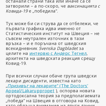
останали страни така или иначе са се
затворили – а по-скоро, че
ваксинацията с
Ковида-19
е „победила“.
Тук може би си струва да се отбележи, че
първата графика идва именно от
Статистическия институт на Швеция – не
съвсем неутрален източник в тази
връзка – и е поръчана от шведския
всекидневник
Svenska Dagbladet
за
целите на
интервю с Андерс Тегнел
,
архитекта на шведската реакция срещу
Ковид-19.
При всички случаи обаче група шведски
лекари дисиденти, известна като
„
Призивът
на лекарите“ (The Doctors’
Appeal/Läkaruppropet
), оспорва новата
ортодоксална теория за предполагаемата
„победа“ на Швеция в отговора на Ковид,
като обръща внимание на други данни,