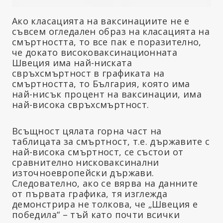
Ако класацията на ваксинациите не е
съвсем огледален образ на класацията на
смъртността, то все пак е поразително,
че докато високоваксинационната
Швеция има най-ниската
свръхсмъртност в графиката на
смъртността, то България, която има
най-нисък процент на ваксинации, има
най-висока свръхсмъртност.
Всъщност цялата горна част на
таблицата за смъртност, т.е. държавите с
най-висока смъртност, се състои от
сравнително нисковаксинални
източноевропейски държави.
Следователно, ако се вярва на данните
от първата графика, тя изглежда
демонстрира не толкова, че „Швеция е
победила“ – тъй като почти всички