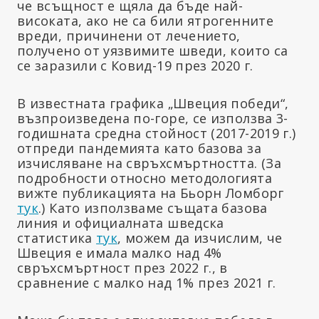
че всъщност е щяла да бъде най-
високата, ако не са били ятрогенните
вреди, причинени от лечението,
получено от уязвимите шведи, които са
се заразили с Ковид-19 през 2020 г.
В известната графика „Швеция победи“,
възпроизведена по-горе, се използва 3-
годишната средна стойност (2017-2019 г.)
отпреди пандемията като базова за
изчисляване на свръхсмъртността. (За
подробности относно методологията
вижте публикацията на Бьорн Ломборг
тук
.) Като използваме същата базова
линия и официалната шведска
статистика
тук
, можем да изчислим, че
Швеция е имала малко над 4%
свръхсмъртност през 2022 г., в
сравнение с малко над 1% през 2021 г.