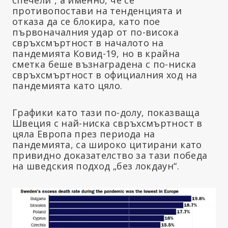
противопостави на тенденцията и
отказа да се блокира, като пое
първоначалния удар от по-висока
свръхсмъртност в началото на
пандемията Ковид-19, но в крайна
сметка беше възнаградена с по-ниска
свръхсмъртност в официалния ход на
пандемията като цяло.
Графики като тази по-долу, показваща
Швеция с най-ниска свръхсмъртност в
цяла Европа през периода на
пандемията, са широко цитирани като
привидно доказателство за тази победа
на шведския подход „без локдаун“.