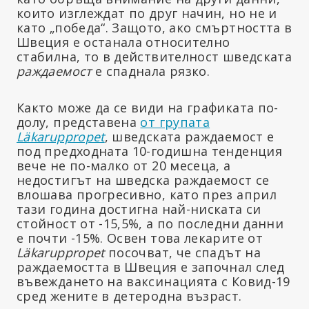
които изглеждат по друг начин, но не и
като „победа“. Защото, ако смъртността в
Швеция е останала относително
стабилна, то в действителност шведската
раждаемост
е спаднала рязко.
Както може да се види на графиката по-
долу, представена
от групата
Läkaruppropet
, шведската раждаемост е
под предходната 10-годишна тенденция
вече не по-малко от 20 месеца, а
недостигът на шведска раждаемост се
влошава прогресивно, като през април
тази година достигна най-ниската си
стойност от -15,5%, а по последни данни
е почти -15%. Освен това лекарите от
Läkaruppropet
посочват, че спадът на
раждаемостта в Швеция е започнал след
въвеждането на ваксинацията с Ковид-19
сред жените в детеродна възраст.