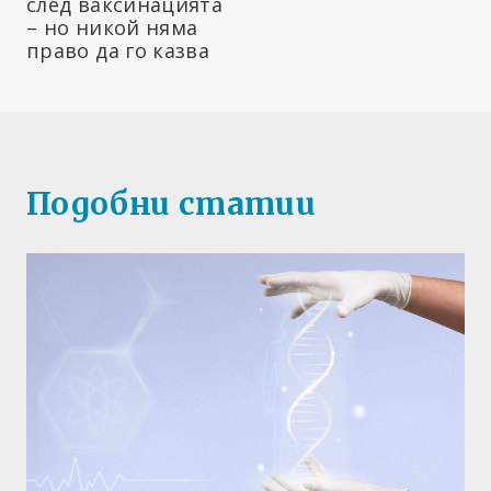
след ваксинацията
– но никой няма
право да го казва
Подобни статии