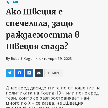
ЗДРАВЕ
Ако Швеция е
спечелила, защо
раждаемостта в
Швеция спада?
By
Robert Kogon
октомври 19, 2023
More
Днес сред дисидентите по отношение на
политиката на Ковид-19 – или поне сред
тези, които се разпространяват най-
много по X – се казва, че „Швеция
спечели“, а именно, че се