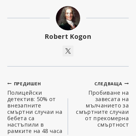
Robert Kogon
Навигация
ПРЕДИШЕН
СЛЕДВАЩА
Полицейски
Пробиване на
детектив: 50% от
завесата на
внезапните
мълчанието за
смъртни случаи на
смъртните случаи
бебета са
от прекомерна
настъпили в
смъртност
рамките на 48 часа