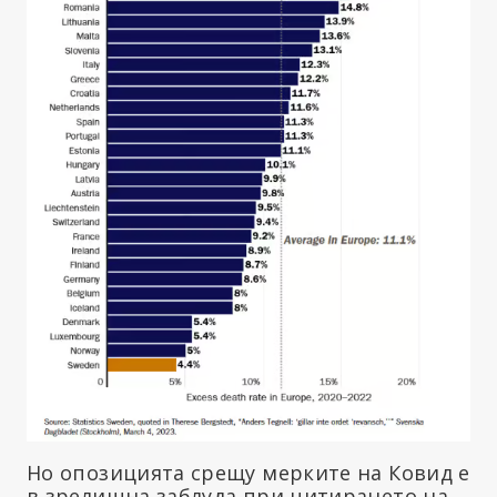
Но опозицията срещу мерките на Ковид е
в зрелищна заблуда при цитирането на