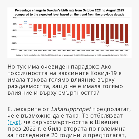
Но тук има очевиден парадокс: Ако
токсичността на ваксините Ковид-19 е
имала такова голямо влияние върху
раждаемостта, защо не е имала голямо
влияние и върху смъртността?
Е, лекарите от
Läkaruppropet
предполагат,
че е възможно да е така. Те отбелязват
(тук)
, че свръхсмъртността в Швеция
през 2022 г. е била втората по големина
за последните 20 години и предполагат,