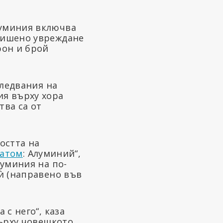
луминия включва
вишено увреждане
рон и брой
следвания на
ия върху хора
тва са от
остта на
 атом
: Алуминий“,
луминия на по-
ѝ (направено във
.
с него“, каза
върху човешкото