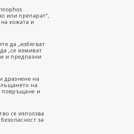
Innophos
о или препарат“,
 на кожата и
те да „избягват
да „се измиват
ци и предпазни
и дразнене на
оглъщането на
, повръщане и
тво се използва
безопасност за