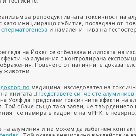
 и тестисите.
анизъм за репродуктивната токсичност на а
с като иницииращо събитие, последван от по
а
сперматогенеза
и намалени нива на тестосте
егледа на Йокел се отбелязва и липсата на из
ефекти на алуминия с контролирана експозиц
ображения. Повечето от наличните доказателс
у животни.
 доктор по
медицина, изследовател на токсичн
на книгата „
Представете си, че сте алуминиев
 на Уолф да представи токсичните ефекти на а
. Той обаче също така заяви, че твърдението 
иният се намира в кадрите на мРНК, е невярно
 на алуминия и не можем да избегнем контакта 
fender
. „Той оказва значително въздействие 