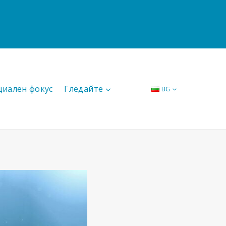
циален фокус
Гледайте
BG