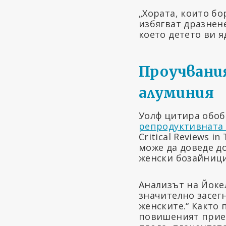
„Хората, които бо
избягват дразнене
което детето ви яд
Проучвани
алуминия
Уолф цитира обоб
репродуктивната 
Critical Reviews i
може да доведе д
женски бозайници
Анализът на Йоке
значително засегн
женските.“ Както
повишеният прием