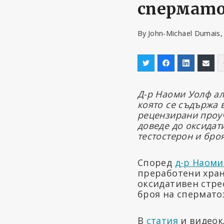
спермато
By
John-Michael Dumais,
Д-р Наоми Уолф ал
която се съдържа 
рецензирани проу
доведе до оксидат
тестостерон и бро
Според
д-р Наоми
преработени хран
оксидативен стре
броя на спермато
В
статия
и видеок