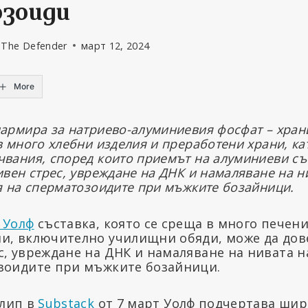
зоиди
 The Defender
март 12, 2024
More
армира за натриево-алуминиевия фосфат – хран
в много хлебни изделия и преработени храни, ка
чвания, според които приемът на алуминиеви с
ивен стрес, увреждане на ДНК и намаляване на н
я на сперматозоидите при мъжките бозайници.
 Уолф
съставка, която се среща в много печени
и, включително училищни обяди, може да дов
с, увреждане на ДНК и намаляване на нивата н
зоидите при мъжките бозайници.
лип в
Substack
от 7 март Уолф подчертава шир