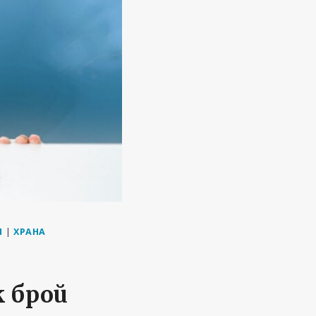
И
|
ХРАНА
к брой