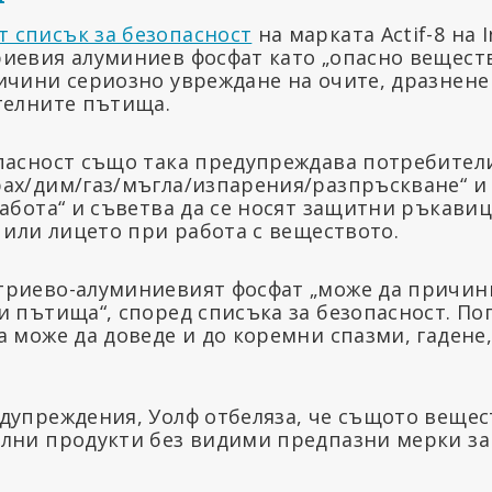
 списък за безопасност
на марката Actif-8 на 
иевия алуминиев фосфат като „опасно веществ
ичини сериозно увреждане на очите, дразнене
телните пътища.
пасност също така предупреждава потребители
ах/дим/газ/мъгла/изпарения/разпръскване“ и 
работа“ и съветва да се носят защитни ръкави
 или лицето при работа с веществото.
риево-алуминиевият фосфат „може да причин
и пътища“, според списъка за безопасност. П
а може да доведе и до коремни спазми, гадене
дупреждения, Уолф отбеляза, че същото вещес
лни продукти без видими предпазни мерки за 