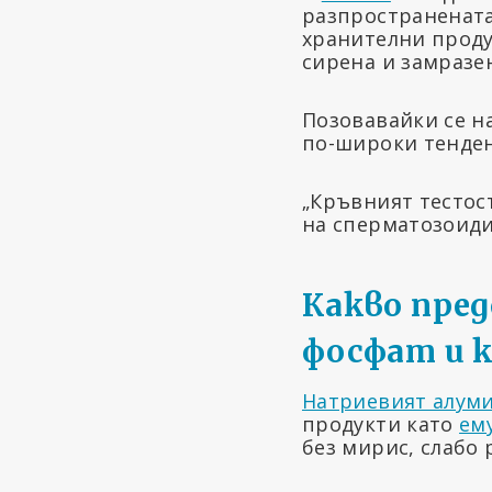
разпространената
хранителни проду
сирена и замразе
Позовавайки се н
по-широки тенден
„Кръвният тестост
на сперматозоиди
Какво пре
фосфат и к
Натриевият алум
продукти като
ем
без мирис, слабо