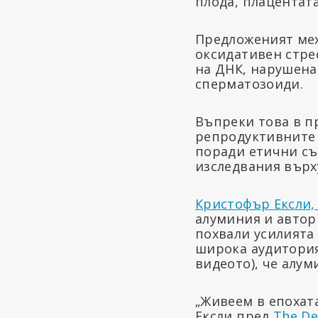
плода, плацентата
Предложеният мех
оксидативен стре
на ДНК, нарушен
сперматозоиди.
Въпреки това в пр
репродуктивните 
поради етични съ
изследвания върх
Кристофър Ексли,
алуминия и автор 
похвали усилията
широка аудитория
видеото), че алум
„Живеем в епохата
Ексли пред
The De