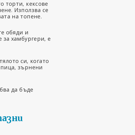
о торти, кексове
ене. Използва се
ата на топене.
е обяди и
 за хамбургери, е
 тялото си, когато
 пица, зърнени
ябва да бъде
пазни