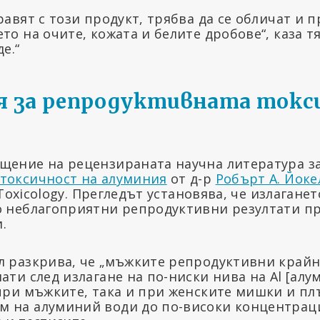
равят с този продукт, трябва да се обличат и 
то на очите, кожата и белите дробове“, каза тя.
е.“
я за репродуктивната токс
щение на рецензираната научна литература з
токсичност на алуминия
от д-р
Робърт А. Йоке
n Toxicology. Прегледът установява, че излаган
о неблагоприятни репродуктивни резултати п
.
л разкрива, че „мъжките репродуктивни крайн
ати след излагане на по-ниски нива на Al [алу
 при мъжките, така и при женските мишки и пл
 на алуминий води до по-високи концентраци