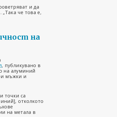
проветряват и да
 „Така че това е,
ичност на
а
л
, публикувано в
ето на алуминий
ри мъжки и
и точки са
миний], отколкото
ъхове
и на метала в