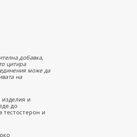
ителна добавка,
то цитира
ъединения може да
ивата на
 изделия и
еде до
а тестостерон и
око