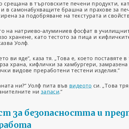
о срещана в търговските печени продукти, кат
 и в самонабухващите брашна и прахове за печ
ирена за подобряване на текстурата и свойств
о на натриево-алуминиев фосфат в училищнит
зо хранене, като тестото за пица и кифличките
азва Уолф.
ето ви яде“, каза тя. „Това е, което поставяте в
рза храна, кифлички за хамбургери, замразена
ички видове преработени тестени изделия.“
аната ни?“ Уолф пита във
видеото
си. „Това тр
ранителните ни
запаси
.“
ст за безопасността и пред
 работа