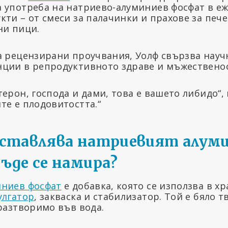
 употреба на натриево-алуминиев фосфат в е
кти – от смеси за палачинки и прахове за печ
ни пици.
а рецензирани проучвания, Уолф свързва науч
ции в репродуктивното здраве и мъжественос
ерон, господа и дами, това е вашето либидо“, к
те е плодовитостта.“
дставлява натриевият алум
ъде се намира?
иниев фосфат
е добавка, която се използва в х
улгатор
, закваска и стабилизатор. Той е бяло 
 разтворимо във вода.