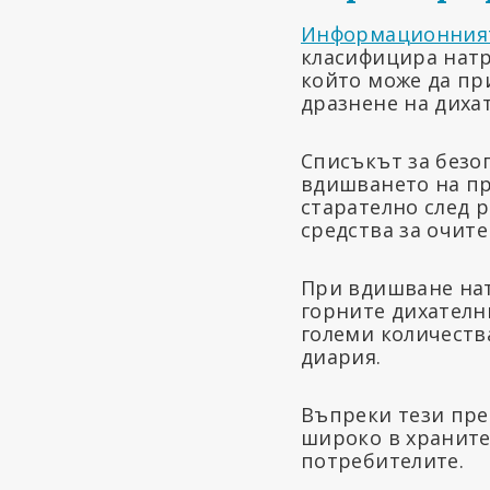
Информационният
класифицира натр
който може да пр
дразнене на диха
Списъкът за безо
вдишването на пр
старателно след 
средства за очите
При вдишване нат
горните дихателн
големи количеств
диария.
Въпреки тези пре
широко в храните
потребителите.