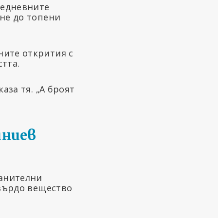
жедневните
ене до топени
ните открития с
тта.
аза тя. „А броят
иниев
ранителни
твърдо вещество