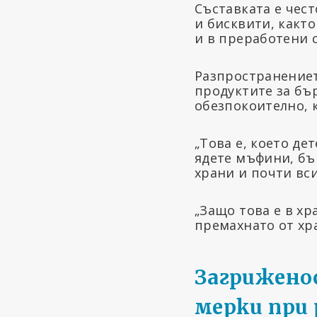
Съставката е чест
и бисквити, както
и в преработени с
Разпространениет
продуктите за бър
обезпокоително, к
„Това е, което дет
ядете мъфини, бъ
храни и почти вс
„Защо това е в хр
премахнато от х
Загрижено
мерки при