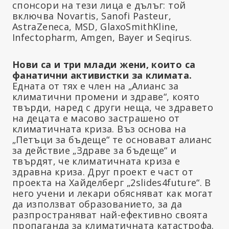
спонсори на тези лица е дълъг: той
включва Novartis, Sanofi Pasteur,
AstraZeneca, MSD, GlaxoSmithKline,
Infectopharm, Amgen, Bayer и Seqirus.
Нови са и три млади жени, които са
фанатични активистки за климата.
Едната от тях е член на „Алианс за
климатични промени и здраве“, която
твърди, наред с други неща, че здравето
на децата е масово застрашено от
климатичната криза. Въз основа на
„Петъци за бъдеще“ те основават алианс
за действие „Здраве за бъдеще“ и
твърдят, че климатичната криза е
здравна криза. Друг проект е част от
проекта на Хайделберг „2slides4future“. В
него учени и лекари обясняват как могат
да използват образованието, за да
разпространяват най-ефективно своята
пропаганда за климатичната катастрофа.