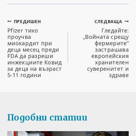
Навигация
ПРЕДИШЕН
СЛЕДВАЩА
Pfizer тихо
Гледайте:
проучва
„Войната срещу
миокардит при
фермерите“
деца месец преди
застрашава
FDA да разреши
европейския
инжекциите Ковид
хранителен
за деца на възраст
суверенитет и
5-11 години
здраве
Подобни статии