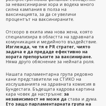
за неваксинирани хора и водеха много
силна кампания в полза на
ваксинацията, за да се увеличи
процентът на ваксинираните.
Отскоро в екипа има нова жена, която
специализира в областта на здравната
комуникация и медийното въздействие.
Изглежда, че тя е PR стратег, чиято
задача е да предаде ефективно на
хората препоръките за ваксиниране.
Няма друго обяснение за нейната роля.
Нашата парламентарна група редовно
кани представители на СТИКО на
изслушванията на здравната комисия в
Бундестага. Бъдещата кадрова картина
кара човек да настръхне:
за
независимост не може да
става и дума.
Ето защо парламентарната група на