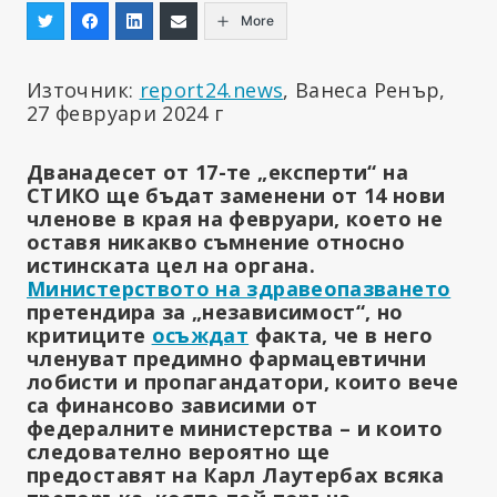
More
Източник:
report24.news
, Ванеса Ренър,
27 февруари 2024 г
Дванадесет от 17-те „експерти“ на
СТИКО ще бъдат заменени от 14 нови
членове в края на февруари, което не
оставя никакво съмнение относно
истинската цел на органа.
Министерството на здравеопазването
претендира за „независимост“, но
критиците
осъждат
факта, че в него
членуват предимно фармацевтични
лобисти и пропагандатори, които вече
са финансово зависими от
федералните министерства – и които
следователно вероятно ще
предоставят на Карл Лаутербах всяка