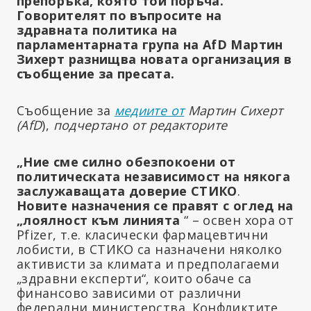
препоръка, която той поръча.
Говорителят по въпросите на
здравната политика на
парламентарната група на AfD Мартин
Зихерт разнищва новата организация в
съобщение за пресата.
Съобщение за
медиите от
Мартин Сихерт
(AfD
),
подчертано от редакторите
„Ние сме силно обезпокоени от
политическата независимост на някога
заслужаващата доверие СТИКО
.
Новите назначения се правят с оглед на
„лоялност към линията
“ – освен хора от
Pfizer, т.е. класически фармацевтични
лобисти, в СТИКО са назначени няколко
активисти за климата и предполагаеми
„здравни експерти“, които обаче са
финансово зависими от различни
федерални министерства. Конфликтите