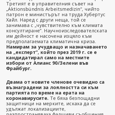
Третият е в управителния съвет на
„Aktionsbündnis Arbeitsmedizin“, чийто
патрон е министърът на труда Хубертус
Хайл. Наред с други неща, той се
занимава с „чувствително към климата
консултиране“. Научноизследователската
им дейност е насочена изцяло към
предполагаемата климатична криза.
Намирам за учудващо и назначаването
на „експерт“, който през 2019 г. се е
кандидатирал само на местните
избори от Алианс 90/Зелени във
Фрайбург.
Двама от новите членове очевидно са
възнаградени за лоялността си към
партията по време на ерата на
коронавирусите.
Те бяха безпощадни
защитници на мерките, искаха да се
удължат локализациите,
разпространяваха фалшиви съобщения