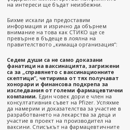
на интереси ще бъдат неизбежни.
Бихме искали да предоставим
информация и изрично да обърнем
внимание на това как СТИКО ще се
превърне в бъдеще в лоялна на
правителството „кимаща организация“:
Седем души са не само доказани
фанатици на ваксинацията, загрижени
са за „справянето с ваксинационните
скептици“, четирима от тях получават
хонорари и финансова подкрепа за
изследвания от големи фармацевтични
компании.
Един човек дори е член на
консултативния съвет на Pfizer. Успяхме
да намерим и доказателства за участие в
разработването на лекарства за деца и
участие в проект на производител на
ваксини. Списъкът на фармацевтичните