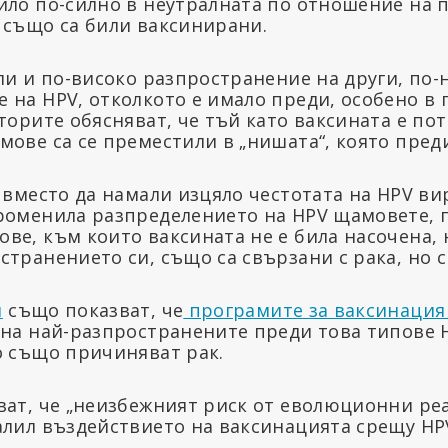
ило по-силно в неутралната по отношение на п
 също са били ваксинирани.
или и по-високо разпространение на други, по
на HPV, отколкото е имало преди, особено в г
торите обясняват, че тъй като ваксината е по
ове са се преместили в „нишата“, която преди
 вместо да намали изцяло честотата на HPV ви
роменила разпределението на HPV щамовете, п
ве, към които ваксината не е била насочена, 
транението си, също са свързани с рака, но с
я
също показват, че
програмите за ваксинация
 на най-разпространените преди това типове 
о също причиняват рак.
ват, че „неизбежният риск от еволюционни ре
алил въздействието на ваксинацията срещу HP