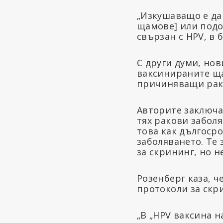
„Изкушаващо е да
щамове] или подо
свързан с HPV, в б
С други думи, но
ваксинираните ща
причиняващи рак
Авторите заключав
тях ракови заболя
това как дългоср
заболяването. Те
за скрининг, но н
Розенберг каза, ч
протоколи за скри
„В „HPV ваксина 