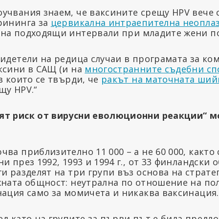
учвания знаем, че ваксините срещу HPV вече 
рининга за
цервикална интраепителна неопла
на подходящи интервали при младите жени по
видетели на редица случаи в програмата за ко
ксини в САЩ (и на
многостранните съдебни сп
 в които се твърди, че
ракът на маточната ший
щу HPV.“
ят риск от вирусни еволюционни реакции“ м
ва приблизително 11 000 – а не 60 000, както
и през 1992, 1993 и 1994 г., от 33 финландски 
и разделят на три групи въз основа на страте
хната общност: неутрална по отношение на по
нация само за момичета и никаква ваксинация.
ед като на групите за първи път е била предл