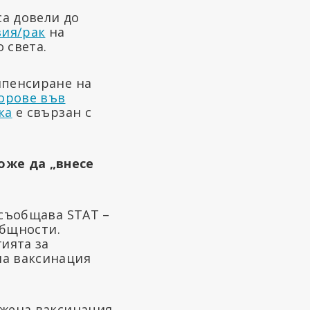
са довели до
зия/рак
на
 света.
мпенсиране на
орове във
ка
е свързан с
оже да „внесе
 съобщава STAT –
общности.
гията за
ла ваксинация
ожена ваксинация