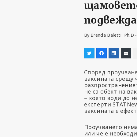
щамовете
подвежда
By
Brenda Baletti, Ph.D 
Според проучване,
ваксината срещу 
разпространениет
не са обект на в
– което води до 
експерти STATNew
ваксината е ефект
Проучването няма
или че е необход