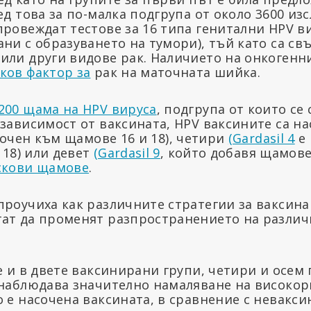
ед това за по-малка подгрупа от около 3600 изс
ровеждат тестове за 16 типа генитални HPV ви
ни с образуването на тумори), тъй като са свъ
или други видове рак. Наличието на онкогенн
ков фактор за
рак на маточната шийка.
200 щама на HPV вируса
, подгрупа от които се 
 зависимост от ваксината, HPV ваксините са н
очен към щамове 16 и 18), четири
(Gardasil 4
е 
и 18) или девет
(Gardasil 9
, който добавя щамове 3
скови щамове
.
проучиха как различните стратегии за ваксин
ат да променят разпространението на разли
е и в двете ваксинирани групи, четири и осем
 наблюдава значително намаляване на високо
 е насочена ваксината, в сравнение с невакси