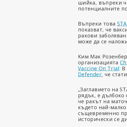
шийка, въпреки ч
потенциалните по
Въпреки това
ST
показват, че вак
ракови заболявани
може да се налож
Ким Мак Розенбер
организацията
Ch
Vaccine On Trial
: 
Defender
, че ста
„Заглавието на S
рядък, е дълбоко
че ракът на мато
където най-малко
същевременно про
исторически се д