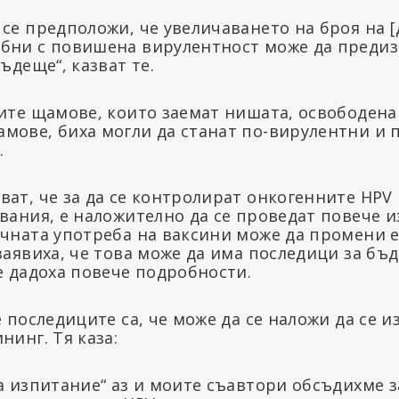
 се предположи, че увеличаването на броя на 
бни с повишена вирулентност може да предизв
ъдеще“, казват те.
вите щамове, които заемат нишата, освободена
мове, биха могли да станат по-вирулентни и
.
ат, че за да се контролират онкогенните HPV 
вания, е наложително да се проведат повече и
очната употреба на ваксини може да промени 
 заявиха, че това може да има последици за б
е дадоха повече подробности.
е последиците са, че може да се наложи да се и
нинг. Тя каза:
на изпитание“ аз и моите съавтори обсъдихме 