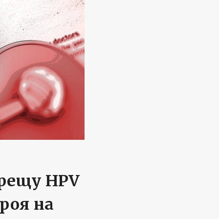
срещу HPV
броя на