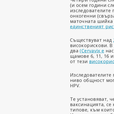
(и осем години сл
изследователите п
онкогенни (свърза
маточната шийка 
единственият рис
Съществуват над
високорискови. В
два
(Cervavix е
нас
щамове 6, 11, 16 
от тези
високори
Изследователите 
ниво общност мог
HPV.
Те установяват, ч
ваксинацията, се
типове, към които