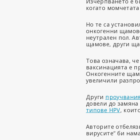
Изчерпването е б
когато момчетата
Но те са установ
онкогенни щамове 
неутрален пол. Ав
щамове, други щам
Това означава, че
ваксинацията е п
Онкогенните щамо
увеличили разпрос
Други
проучвани
довели до замяна
типове HPV
, коит
Авторите отбеляз
вирусите“ би нам