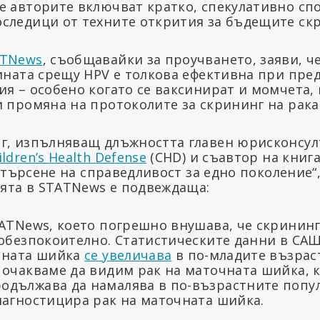
е авторите включват кратко, спекулативно сп
следици от техните открития за бъдещите ск
ATNews
, съобщавайки за проучването, заяви, ч
сината срещу HPV е толкова ефективна при пре
я – особено когато се ваксинират и момчета, 
и промяна на протоколите за скрининг на рака
г, изпълняващ длъжността главен юрисконсул
ildren’s Health Defense
(CHD) и съавтор на книг
В търсене на справедливост за едно поколение“
тията в STATNews е подвеждаща:
TATNews, което погрешно внушава, че скрининг
 обезпокоително. Статистическите данни в САЩ 
чната шийка
се увеличава
в по-младите възрас
 очакваме да видим рак на маточната шийка, 
дължава да намалява в по-възрастните попу
иагностицира рак на маточната шийка.