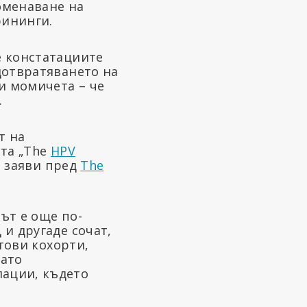
оменаване на
рининги.
е констатациите
дотвратяването на
и момичета – че
.
т на
ата „The
HPV
, заяви пред
The
ът е още по-
и другаде сочат,
тови кохорти,
като
лации, където