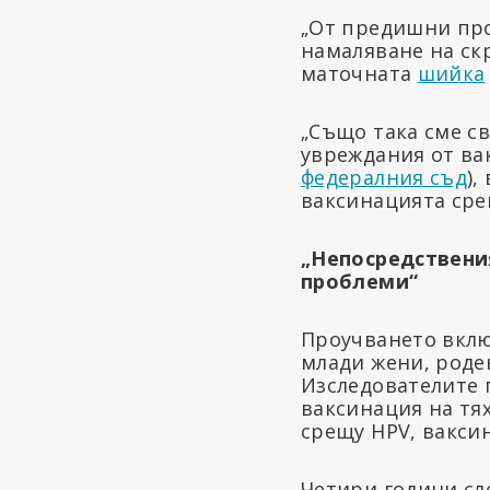
„От предишни про
намаляване на ск
маточната
шийка
„Също така сме с
увреждания от ва
федералния съд
),
ваксинацията сре
„Непосредствени
проблеми“
Проучването включ
млади жени, роден
Изследователите г
ваксинация на тя
срещу HPV, вакси
Четири години сл