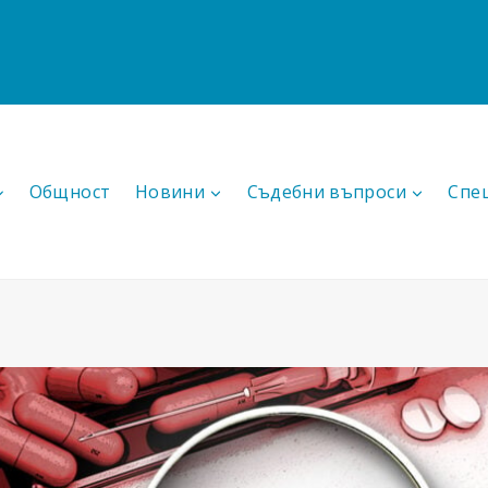
Общност
Новини
Съдебни въпроси
Спе