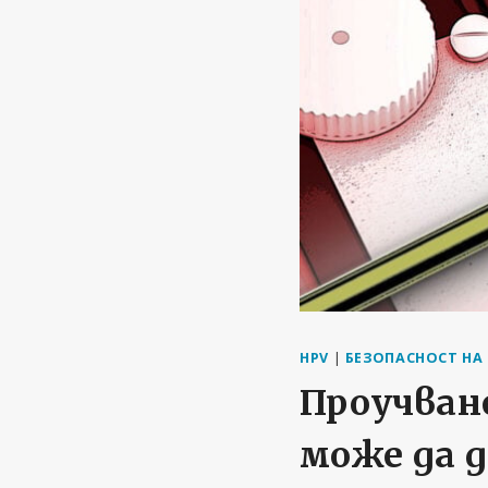
HPV
|
БЕЗОПАСНОСТ НА
Проучване
може да д