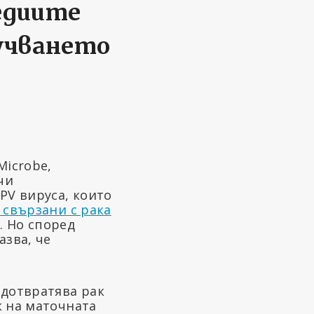
едиите
учването
Microbe,
чи
PV вируса, които
 свързани с рака
. Но според
зва, че
едотвратява рак
к на маточната