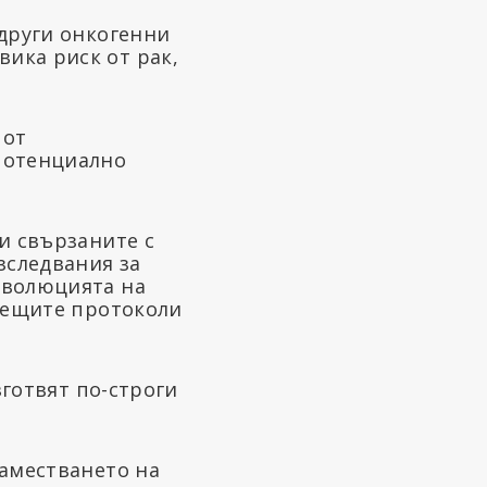
[други онкогенни
ика риск от рак,
 от
 потенциално
и свързаните с
зследвания за
еволюцията на
ъдещите протоколи
зготвят по-строги
заместването на