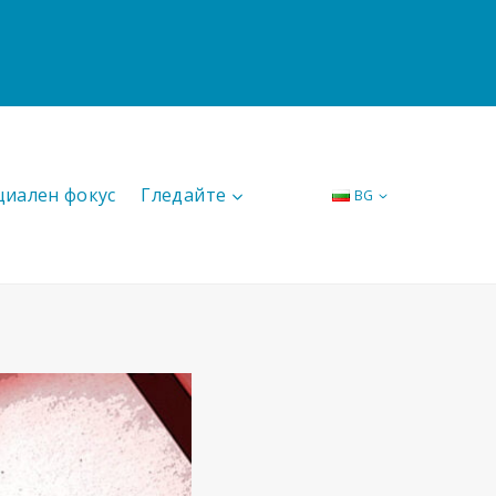
циален фокус
Гледайте
BG