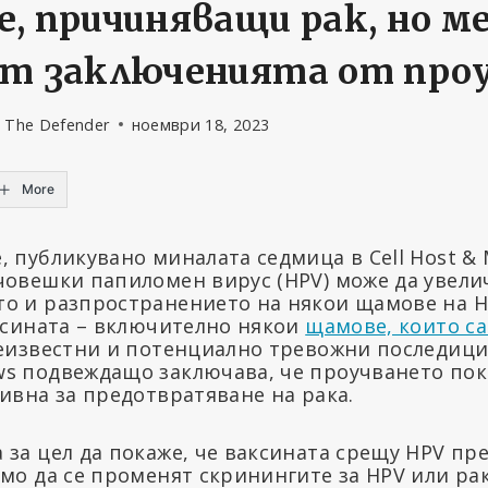
, причиняващи рак, но м
т заключенията от про
- The Defender
ноември 18, 2023
More
 публикувано миналата седмица в Cell Host & 
човешки папиломен вирус (HPV) може да увели
о и разпространението на някои щамове на H
аксината – включително някои
щамове, които са
неизвестни и потенциално тревожни последици
s подвеждащо заключава, че проучването пока
ивна за предотвратяване на рака.
 за цел да покаже, че ваксината срещу HPV пр
имо да се променят скринингите за HPV или ра