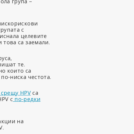
ола група –
-нискорискови
рупата с
тиснала целевите
 това са заемали.
руса,
ишат те.
но които са
 по-ниска честота.
 срещу HPV
са
HPV с
по-редки
акции на
V.