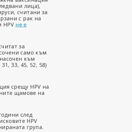
ледвани лица),
руси, считани за
рзани с рак на
и HPV
не е
считат за
асочени само към
насочен към
1, 33, 45, 52, 58)
ация срещу HPV на
чните щамове на
 години след
рисковите HPV
нираната група.