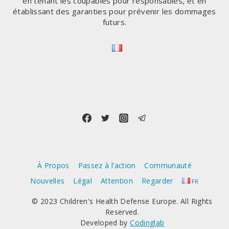
en tenant les coupables pour responsables, et en
DÉCLARE
établissant des garanties pour prévenir les dommages
RFK
futurs.
JR.
À
UNE
COMMISSION
PARLEMENTAIRE
À Propos
Passez à l’action
Communauté
Nouvelles
Légal
Attention
Regarder
FR
© 2023 Children's Health Defense Europe. All Rights
Reserved.
Developed by
Codinglab