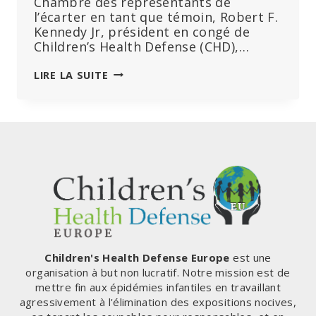
Chambre des représentants de
l’écarter en tant que témoin, Robert F.
Kennedy Jr, président en congé de
Children’s Health Defense (CHD),…
« DÈS
LIRE LA SUITE
QUE
VOUS
COMMENCEZ
À
CENSURER,
VOUS
ÊTES
SUR
LA
VOIE
DE
LA
Children's Health Defense Europe
est une
DYSTOPIE
organisation à but non lucratif. Notre mission est de
ET
mettre fin aux épidémies infantiles en travaillant
DU
agressivement à l'élimination des expositions nocives,
TOTALITARISME »,