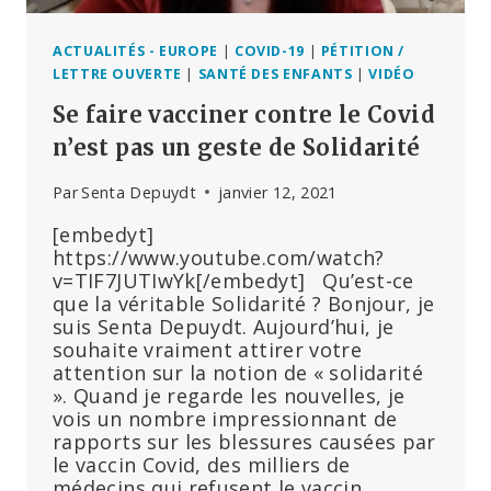
ACTUALITÉS - EUROPE
|
COVID-19
|
PÉTITION /
LETTRE OUVERTE
|
SANTÉ DES ENFANTS
|
VIDÉO
Se faire vacciner contre le Covid
n’est pas un geste de Solidarité
Par
Senta Depuydt
janvier 12, 2021
[embedyt]
https://www.youtube.com/watch?
v=TIF7JUTIwYk[/embedyt] Qu’est-ce
que la véritable Solidarité ? Bonjour, je
suis Senta Depuydt. Aujourd’hui, je
souhaite vraiment attirer votre
attention sur la notion de « solidarité
». Quand je regarde les nouvelles, je
vois un nombre impressionnant de
rapports sur les blessures causées par
le vaccin Covid, des milliers de
médecins qui refusent le vaccin…