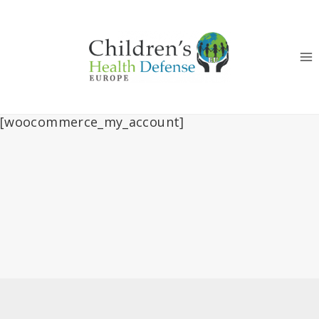
Fortsæt
til
indhold
[woocommerce_my_account]